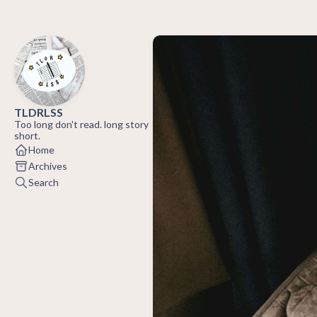
TLDRLSS
Too long don't read. long story
short.
Home
Archives
Search