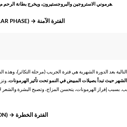
، مدة النزيف 3-5 أيام.
هرموني الاستروجين والبروجستيرون، ويخرج بطانة الرحم مع
فترة الجريب (FOLLICULAR PHASE) → الفترة الآمنة
لتالية بعد الدورة الشهرية هي فترة الجريب (مرحلة التكاثر)، وهذه ال
لشهر حيث تبدأ بصيلات المبيض في النمو تحت تأثير الهرمونات
، وتز
ب. بسبب إفراز الهرمونات، يتحسن المزاج، وتصبح البشرة والشعر 
فترة الإباضة (OVULATION) → الفترة الخطرة