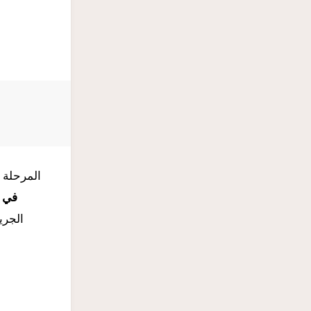
المرحلة ا
في ا
الجري