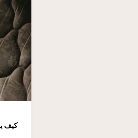
كيف يت