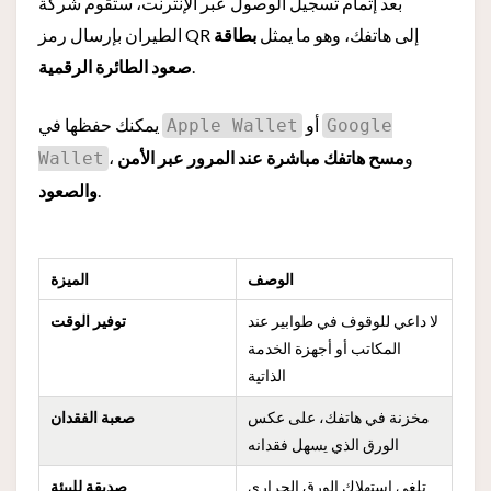
بعد إتمام تسجيل الوصول عبر الإنترنت، ستقوم شركة
الطيران بإرسال رمز QR إلى هاتفك، وهو ما يمثل
بطاقة
.
صعود الطائرة الرقمية
أو
يمكنك حفظها في
Apple Wallet
Google
، و
مسح هاتفك مباشرة عند المرور عبر الأمن
Wallet
.
والصعود
الوصف
الميزة
لا داعي للوقوف في طوابير عند
توفير الوقت
المكاتب أو أجهزة الخدمة
الذاتية
مخزنة في هاتفك، على عكس
صعبة الفقدان
الورق الذي يسهل فقدانه
تلغي استهلاك الورق الحراري
صديقة للبيئة