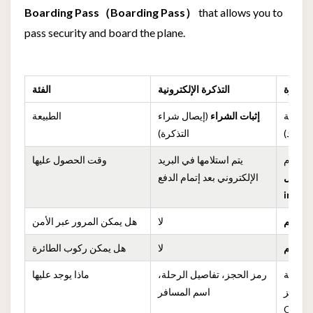
Boarding Pass（Boarding Pass）
that allows you to
pass security and board the plane.
لطائرة
التذكرة الإلكترونية
الفئة
قسيمة
إثبات الشراء
(إيصال شراء
الطبيعة
لصعود)
التذكرة)
د إتمام
يتم استلامها في البريد
وقت الحصول عليها
ل (Check-
الإلكتروني بعد إتمام الدفع
in)
نعم
لا
هل يمكن المرور عبر الأمن
نعم
لا
هل يمكن ركوب الطائرة
، بوابة
رمز الحجز، تفاصيل الرحلة،
ماذا يوجد عليها
د، رمز
اسم المسافر
QR