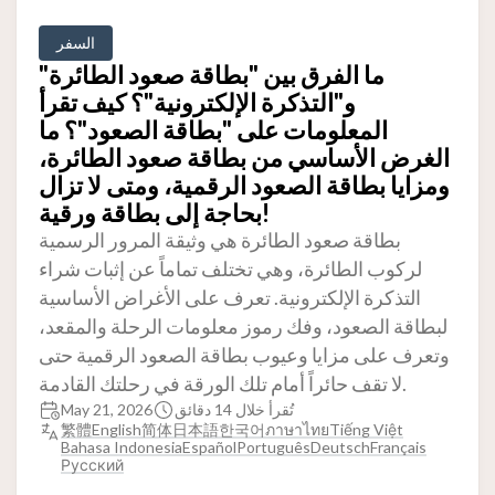
السفر
ما الفرق بين "بطاقة صعود الطائرة"
و"التذكرة الإلكترونية"؟ كيف تقرأ
المعلومات على "بطاقة الصعود"؟ ما
الغرض الأساسي من بطاقة صعود الطائرة،
ومزايا بطاقة الصعود الرقمية، ومتى لا تزال
بحاجة إلى بطاقة ورقية!
بطاقة صعود الطائرة هي وثيقة المرور الرسمية
لركوب الطائرة، وهي تختلف تماماً عن إثبات شراء
التذكرة الإلكترونية. تعرف على الأغراض الأساسية
لبطاقة الصعود، وفك رموز معلومات الرحلة والمقعد،
وتعرف على مزايا وعيوب بطاقة الصعود الرقمية حتى
لا تقف حائراً أمام تلك الورقة في رحلتك القادمة.
تُقرأ خلال 14 دقائق
May 21, 2026
繁體
English
简体
日本語
한국어
ภาษาไทย
Tiếng Việt
Bahasa Indonesia
Español
Português
Deutsch
Français
Русский