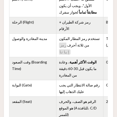
الأول"، ويجب أن يكون
مطابقاً تماماً
لجواز سفرك
BR198
رمز شركة الطيران +
الرحلة (Flight)
الأرقام
TPE (تاويوان) ← KIX
تستخدم رمز المطار المكون
مدينة المغادرة والوصول
من ثلاثة أحرف
رمز
إياتا
09:30
الوقت الأكثر أهمية
، وعادة
وقت الصعود (Boarding
ما يكون قبل 30-60 دقيقة
Time)
من المغادرة
Gate 
رقم صالة الانتظار التي يجب
البوابة (Gate)
عليك الذهاب إليها
24A
الرقم هو الصف، والحرف
المقعد (Seat)
هو الموقع (A للنافذة، C/D
للممر)