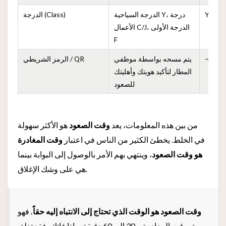
Y
الدرجة السياحية Y، درجة
الدرجة (Class)
الأعمال C/J، الدرجة الأولى
F
—
يتم مسحه بواسطة موظفي
الرمز الشريطي / QR
المطار لتأكيد هويتك وأهليتك
للصعود
من بين هذه المعلومات، يعد
وقت الصعود
هو الأكثر سهولة
في الخلط. يخطئ الكثير من الناس في اعتبار
وقت المغادرة
هو وقت الصعود
، وينتهي بهم الأمر بالوصول إلى البوابة بينما
هي على وشك الإغلاق.
وقت الصعود هو الوقت الذي تحتاج إلى الانتباه إليه حقاً.
فهو
يسبق وقت المغادرة بـ 30 إلى 60 دقيقة، وإذا فاتك، فقد تغلق