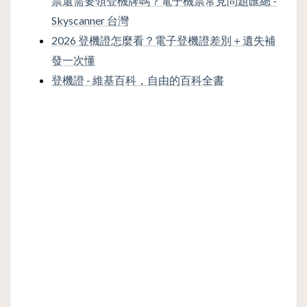
票還需要領登機牌嗎？電子機票常見問題匯總 -
Skyscanner 台灣
2026 登機證怎麼看？電子登機證差別＋遺失補
發一次懂
登機證 - 維基百科，自由的百科全書