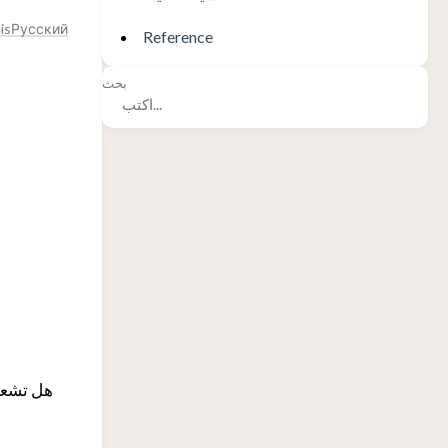
is
Русский
Reference
بحث