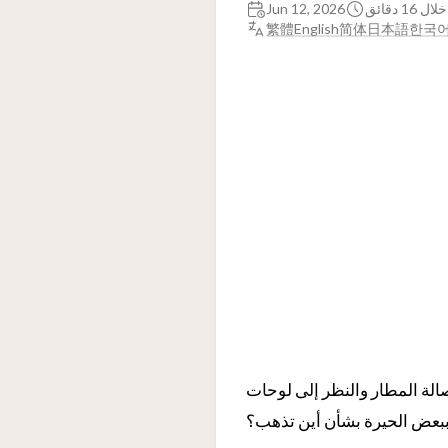
ل 16 دقائق
Jun 12, 2026
繁體
English
简体
日本語
한국
لنظر إلى لوحات “Tax Refund”، هل تشعر
بعض الحيرة بشأن أين تذهب؟