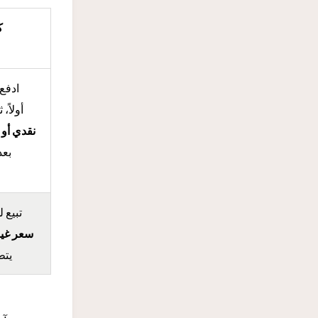
ك
ادفع 
أولاً، 
نقدي أو 
بعد
تبيع 
سعر غير
يتط