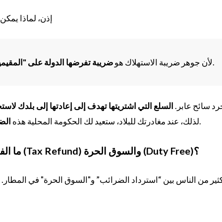
إذن، لماذا يمكن
.
لأن جوهر ضريبة الاستهلاك هو
ضريبة تفرضها الدولة على "المقيمي
د سائح عابر.
السلع التي اشتريتها تهدف إلى إعادتها إلى بلدك لاست
.
لذلك، عند مغادرتك للبلاد، ستعيد لك الحكومة المحلية هذه
الضر
ما الفرق بين استرداد الضرائب (Tax Refund) والسوق الحرة (Duty Free)؟
ثير من الناس بين “استرداد الضرائب” و"السوق الحرة" في المطار. ف