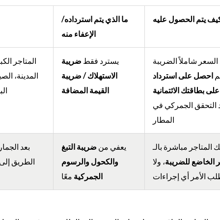
يف يتم الحصول عليه
ما الذي يتم استرداده/
الإعفاء منه
السعر شاملاً الضريبة
يسترد فقط
ضريبة
المتاجر الك
ثم
احصل على استرداد
الاستهلاك / ضريبة
المدينة، الصي
على بطاقتك الائتمانية
القيمة المضافة
الب
 التحقق الجمركي في
المطار
لك المتاجر مباشرة بالـ
يعفي من
ضريبة التبغ
بعد الجما
 الخاضع للضريبة
، ولا
والكحول والرسوم
الطريق إلى 
لب الأمر أي إجراءات
الجمركية
معًا
ا