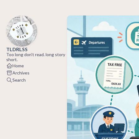
TLDRLSS
Too long don't read. long story
short.
Home
Archives
Search