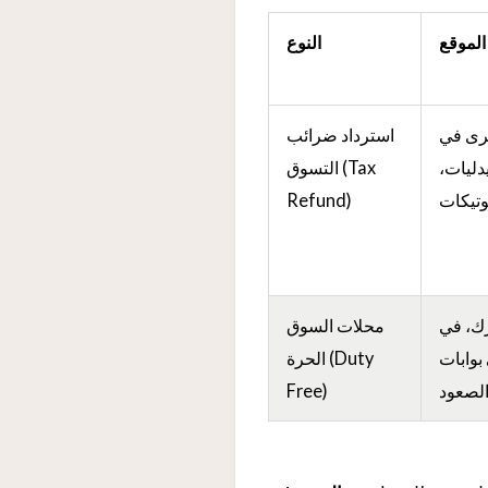
الموقع
النوع
برى في
استرداد ضرائب
دليات،
التسوق (Tax
وتيكات
Refund)
رك، في
محلات السوق
بوابات
الحرة (Duty
لصعود
Free)