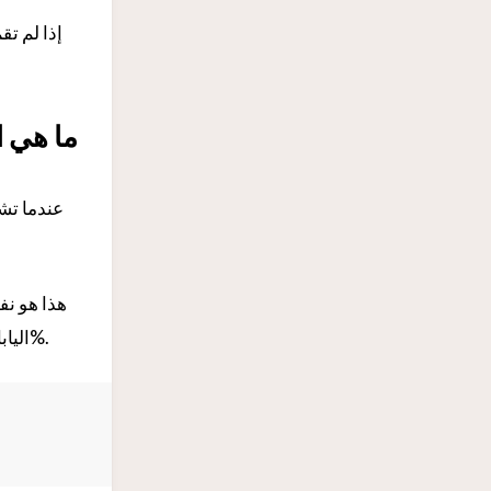
إذا لم تق
ما هي ا
عندما تش
هذا هو نف
اليابان حاليًا من 8% إلى 10%، بينما في الدول الأوروبية تكون أعلى من ذلك، وتتراوح عادة بين 15% و20%.