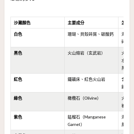
沙灘顏色
主要成分
怎麼
白色
珊瑚、貝殼碎屑、碳酸鈣
海洋
碎，
黑色
火山熔岩（玄武岩）
火山
水急
黑色
紅色
鐵礦床、紅色火山岩
含鐵
蝕崩
綠色
橄欖石（Olivine）
火山
被海
紫色
錳榴石（Manganese
海岸
Garnet）
風浪