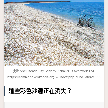
澳洲 Shell Beach - By Brian W. Schaller - Own work, FAL,
https://commons.wikimedia.org/w/index.php?curid=30828388
這些彩色沙灘正在消失？