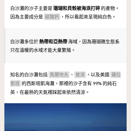
白沙灘的沙子主要是
珊瑚和貝殼被海浪打碎
的產物。
因為主要成分是
，所以看起來呈現純白色。
碳酸鈣
白沙灘多位於
熱帶和亞熱帶
海域，因為珊瑚礁生態系
只在溫暖的水域才能大量繁殖。
知名的白沙灘包括
、
，以及美國
馬爾地夫
斐濟
薩拉
的西斯塔凱海灘，那裡的沙子含有 99% 的純石
索塔
英，在最熱的天氣裡踩起來依然清涼。