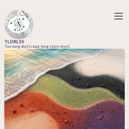
TLDRLSS
Too long don't read. long story short.