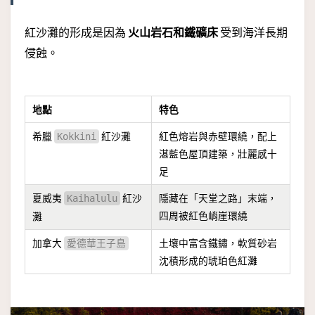
紅沙灘的形成是因為
火山岩石和鐵礦床
受到海洋長期
侵蝕。
地點
特色
希臘
紅沙灘
紅色熔岩與赤壁環繞，配上
Kokkini
湛藍色屋頂建築，壯麗感十
足
夏威夷
紅沙
隱藏在「天堂之路」末端，
Kaihalulu
四周被紅色峭崖環繞
灘
加拿大
土壤中富含鐵鏽，軟質砂岩
愛德華王子島
沈積形成的琥珀色紅灘