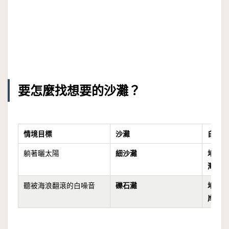
要怎麼找想要的沙灘？
情境目標
沙灘
自然
躺著曬太陽
細沙灘
地勢
灣
聽被海浪翻滾的白噪音
礫石灘
地形
岸