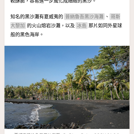
較酥脆，容易進一步風化成細緻的黑沙。
知名的黑沙灘有夏威夷的
、
普納魯吾黑沙海灘
哥斯
的火山熔岩沙灘，以及
那片如同外星球
大黎加
冰島
般的黑色海岸。