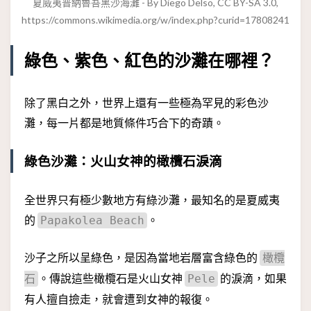
夏威夷普納魯吾黑沙海灘 - By Diego Delso, CC BY-SA 3.0,
https://commons.wikimedia.org/w/index.php?curid=17808241
綠色、紫色、紅色的沙灘在哪裡？
除了黑白之外，世界上還有一些極為罕見的彩色沙
灘，每一片都是地質條件巧合下的奇蹟。
綠色沙灘：火山女神的橄欖石淚滴
全世界只有極少數地方有綠沙灘，最知名的是夏威夷
的
。
Papakolea Beach
沙子之所以呈綠色，是因為當地岩層富含綠色的
橄欖
。傳說這些橄欖石是火山女神
的淚滴，如果
石
Pele
有人擅自撿走，就會遭到女神的報復。