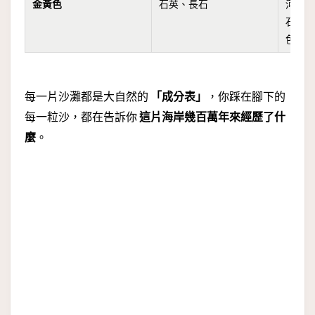
金黃色
石英、長石
河流
石英
色
每一片沙灘都是大自然的
「成分表」
，你踩在腳下的
每一粒沙，都在告訴你
這片海岸幾百萬年來經歷了什
麼
。