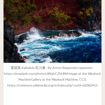
夏威夷 Kaihalulu 紅沙灘 - By Anton Repponen repponen -
https://unsplash.com/photos/zNxlvCZhHNAImage at the Wayback
MachineGallery at the Wayback Machine, CC0,
https://commons.wikimedia.org/w/index.php?curid=62062415