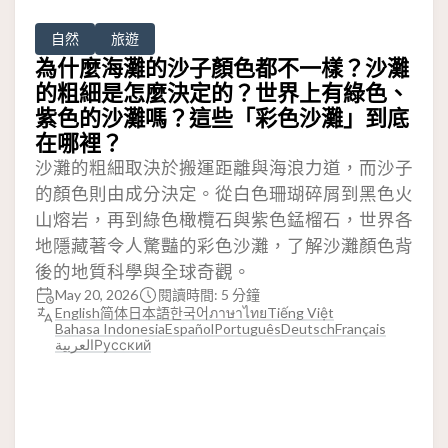
自然
旅遊
為什麼海灘的沙子顏色都不一樣？沙灘
的粗細是怎麼決定的？世界上有綠色、
紫色的沙灘嗎？這些「彩色沙灘」到底
在哪裡？
沙灘的粗細取決於搬運距離與海浪力道，而沙子
的顏色則由成分決定。從白色珊瑚碎屑到黑色火
山熔岩，再到綠色橄欖石與紫色錳榴石，世界各
地隱藏著令人驚豔的彩色沙灘，了解沙灘顏色背
後的地質科學與全球奇觀。
May 20, 2026
閱讀時間: 5 分鐘
English
简体
日本語
한국어
ภาษาไทย
Tiếng Việt
Bahasa Indonesia
Español
Português
Deutsch
Français
العربية
Русский