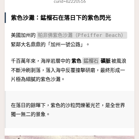
curid=62220516
紫色沙灘：錳榴石在落日下的紫色閃光
美國加州的
帕非佛紫色沙灘（Pfeiffer Beach）
緊鄰大名鼎鼎的「加州一號公路」。
千百萬年來，海岸岩層中的
紫色
礦脈
被風浪
錳榴石
不斷沖刷剝落，落入海中反覆撞擊研磨，最終形成一
片極為細膩的紫色沙灘。
在落日的餘暉下，紫色的沙粒閃爍著光芒，是全世界
獨一無二的景象。