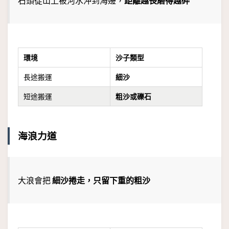
石頭從山上被河水沖到海邊，
距離越長磨得越碎
環境
沙子類型
長途搬運
細沙
短途搬運
粗沙或礫石
海浪力道
大浪會把
細沙捲走，只留下重的粗沙