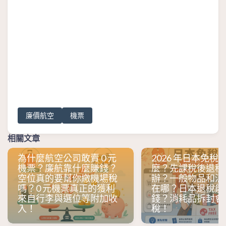
廉價航空
機票
相關文章
為什麼航空公司敢賣 0 元
2026 年日本免稅
機票？廉航靠什麼賺錢？
麼？先課稅後退稅
空位真的要幫你繳機場稅
辦？一般物品和消
嗎？0 元機票真正的獲利
在哪？日本退稅能
來自行李與選位等附加收
錢？消耗品拆封會
入！
稅！