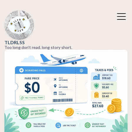
TLDRLSS
Too long don't read. long story short.