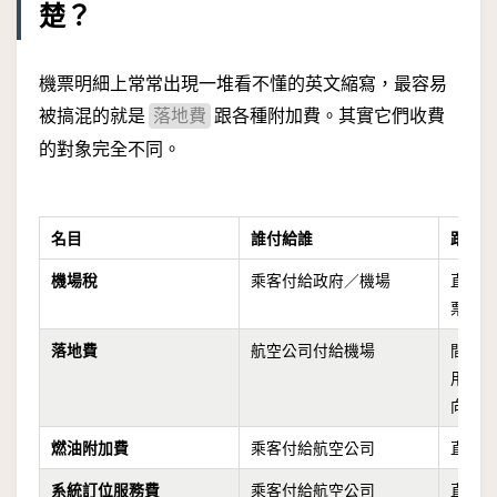
楚？
機票明細上常常出現一堆看不懂的英文縮寫，最容易
被搞混的就是
跟各種附加費。其實它們收費
落地費
的對象完全不同。
名目
誰付給誰
跟乘
機場稅
乘客付給政府／機場
直接
票明
落地費
航空公司付給機場
間接
用跑
向你
燃油附加費
乘客付給航空公司
直接
系統訂位服務費
乘客付給航空公司
直接