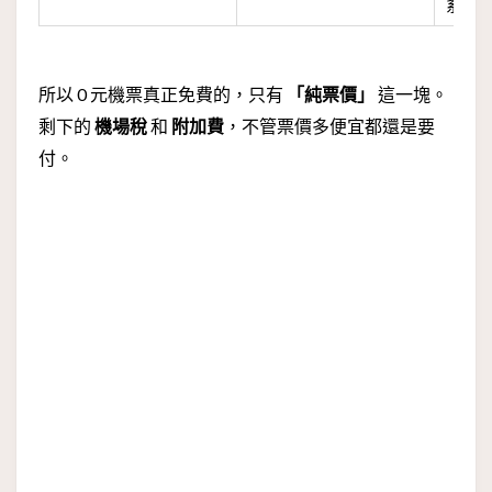
系統
所以 0 元機票真正免費的，只有
「純票價」
這一塊。
剩下的
機場稅
和
附加費
，不管票價多便宜都還是要
付。