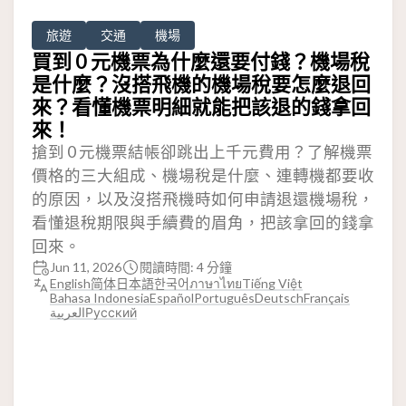
旅遊
交通
機場
買到 0 元機票為什麼還要付錢？機場稅
是什麼？沒搭飛機的機場稅要怎麼退回
來？看懂機票明細就能把該退的錢拿回
來！
搶到 0 元機票結帳卻跳出上千元費用？了解機票
價格的三大組成、機場稅是什麼、連轉機都要收
的原因，以及沒搭飛機時如何申請退還機場稅，
看懂退稅期限與手續費的眉角，把該拿回的錢拿
回來。
Jun 11, 2026
閱讀時間: 4 分鐘
English
简体
日本語
한국어
ภาษาไทย
Tiếng Việt
Bahasa Indonesia
Español
Português
Deutsch
Français
العربية
Русский