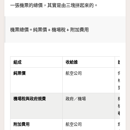
一張機票的總價，其實是由三塊拼起來的。
機票總價 = 純票價 + 機場稅 + 附加費用
組成
收給誰
說明
純票價
航空公司
你買
格，
到 0 
機場稅與政府規費
政府／機場
機場
檢費
收代
附加費用
航空公司
燃油