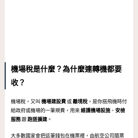
機場稅是什麼？為什麼連轉機都要
收？
機場稅，又叫
機場建設費
或
離境稅
，是你搭飛機時付
給政府或機場的一筆規費，用來
維護機場設施
、
安檢
服務
跟
跑道擴建
。
大多數國家會把這筆錢包在機票裡，由航空公司隨票