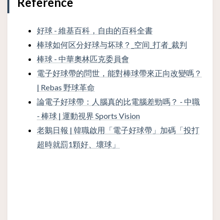
Reference
好球 - 維基百科，自由的百科全書
棒球如何区分好球与坏球？_空间_打者_裁判
棒球 - 中華奧林匹克委員會
電子好球帶的問世，能對棒球帶來正向改變嗎？
| Rebas 野球革命
論電子好球帶：人腦真的比電腦差勁嗎？ - 中職
- 棒球 | 運動視界 Sports Vision
老鵝日報 | 韓職啟用「電子好球帶」加碼「投打
超時就罰1顆好、壞球」