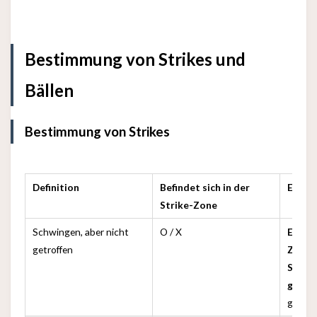
Bestimmung von Strikes und
Bällen
Bestimmung von Strikes
Definition
Befindet sich in der
Erklä
Strike-Zone
Schwingen, aber nicht
O / X
Egal o
getroffen
Zone o
Schwin
getro
gewer