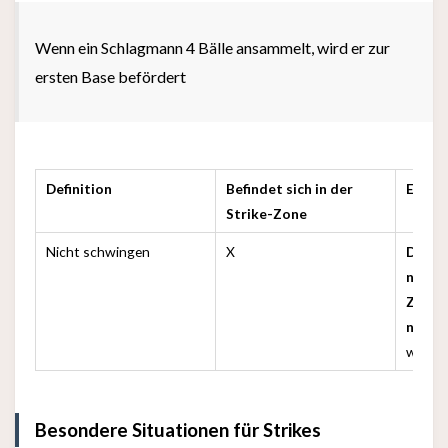
Wenn ein Schlagmann 4 Bälle ansammelt, wird er zur
ersten Base befördert
Definition
Befindet sich in der
Erklä
Strike-Zone
Nicht schwingen
X
Der Ba
nicht 
Zone
nicht
wird a
Besondere Situationen für Strikes