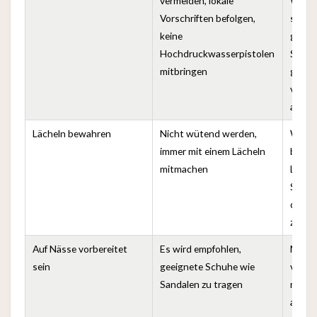
vermeiden, lokale
Wasse
Vorschriften befolgen,
sich 
keine
gegens
Hochdruckwasserpistolen
Straße
mitbringen
gefäh
vermi
ander
Lächeln bewahren
Nicht wütend werden,
Wenn 
immer mit einem Lächeln
bespri
mitmachen
Läche
Songk
die f
zu ve
Auf Nässe vorbereitet
Es wird empfohlen,
Man s
sein
geeignete Schuhe wie
vorber
Sandalen zu tragen
man au
auf Me