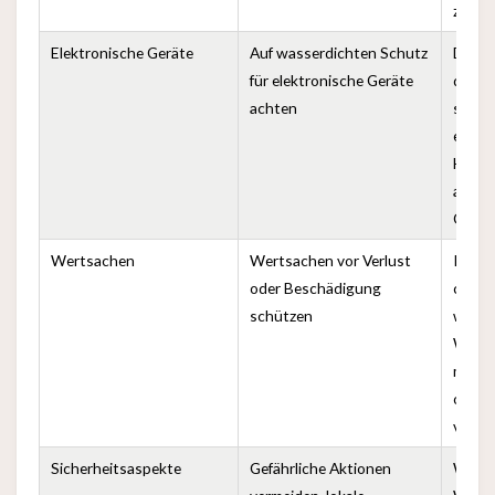
zu wa
Elektronische Geräte
Auf wasserdichten Schutz
Da di
für elektronische Geräte
die W
achten
sehr f
empfo
Hülle
ander
Gerät
Wertsachen
Wertsachen vor Verlust
In die
oder Beschädigung
chaot
schützen
wird 
Wert
mitzu
oder 
verme
Sicherheitsaspekte
Gefährliche Aktionen
Währe