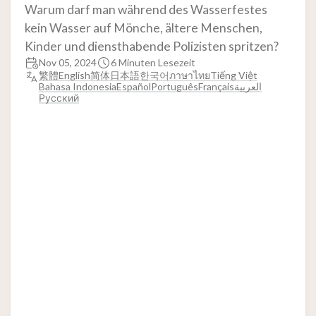
Warum darf man während des Wasserfestes
kein Wasser auf Mönche, ältere Menschen,
Kinder und diensthabende Polizisten spritzen?
Nov 05, 2024
6 Minuten Lesezeit
繁體
English
简体
日本語
한국어
ภาษาไทย
Tiếng Việt
Bahasa Indonesia
Español
Português
Français
العربية
Русский