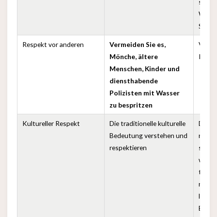
sich g
Wasse
Segen
Respekt vor anderen
Vermeiden Sie es,
Verme
Mönche, ältere
Konfli
Menschen, Kinder und
diensthabende
Polizisten mit Wasser
zu bespritzen
Kultureller Respekt
Die traditionelle kulturelle
Das W
Bedeutung verstehen und
nur ei
respektieren
sonde
wicht
thailä
respek
lokale
Bräuc