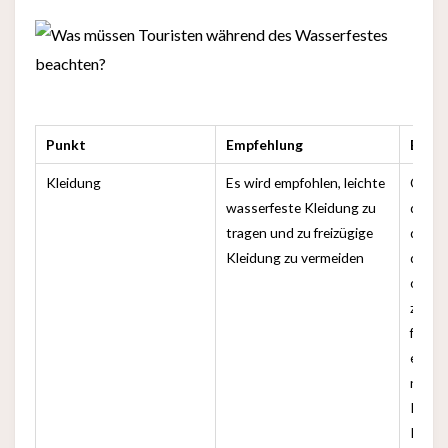
Punkt
Empfehlung
Erklä
Kleidung
Es wird empfohlen, leichte
Obwoh
wasserfeste Kleidung zu
durch
tragen und zu freizügige
durch
Kleidung zu vermeiden
das Tr
oder 
zu sex
führen
empfo
nicht
Kleid
Respe