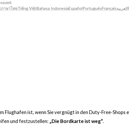
esezeit
어
ภาษาไทย
Tiếng Việt
Bahasa Indonesia
Español
Português
Français
العربية
 Flughafen ist, wenn Sie vergnügt in den Duty-Free-Shops e
eifen und festzustellen:
„Die Bordkarte ist weg“
.