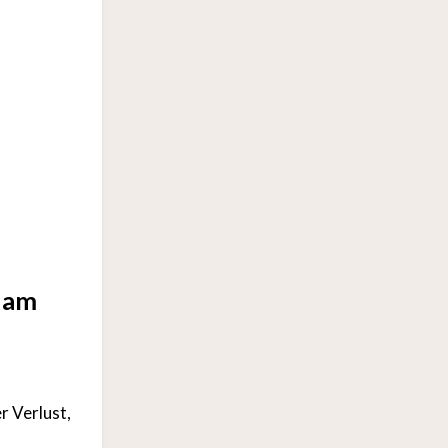
e am
r Verlust,