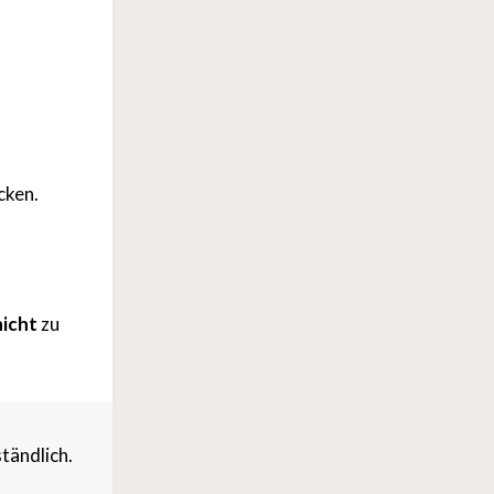
cken.
nicht
zu
tändlich.