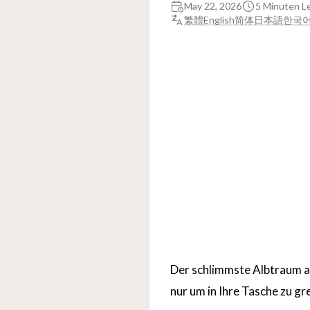
May 22, 2026
5 Minuten L
繁體
English
简体
日本語
한국
Der schlimmste Albtraum am
nur um in Ihre Tasche zu gr