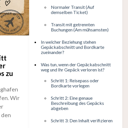
Normaler Transit (Auf
demselben Ticket)
Transit mit getrennten
Buchungen (Am mühsamsten)
In welcher Beziehung stehen
Gepäckabschnitt und Bordkarte
zueinander?
tt
er
Was tun, wenn der Gepäckabschnitt
weg und Ihr Gepäck verloren ist?
s zu
Schritt 1: Reisepass oder
Bordkarte vorlegen
ughafen
fen. Wir
Schritt 2: Eine genaue
Beschreibung des Gepäcks
er
abgeben
e den
Schritt 3: Den Inhalt verifizieren