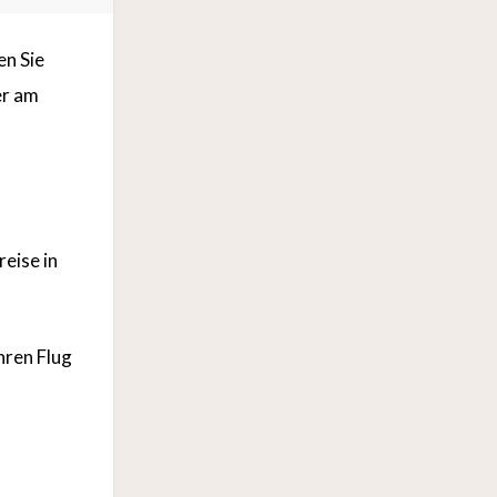
en Sie
er am
reise in
hren Flug