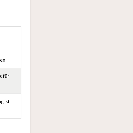
zen
s für
g ist