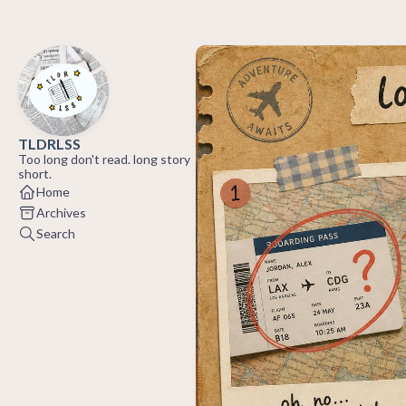
TLDRLSS
Too long don't read. long story
short.
Home
Archives
Search