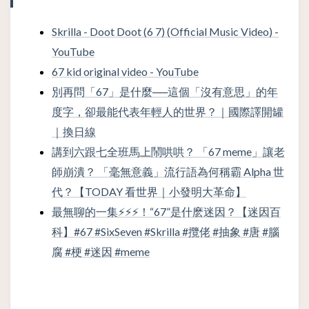
Skrilla - Doot Doot (6 7) (Official Music Video) -
YouTube
67 kid original video - YouTube
別再問「67」是什麼──這個「沒有意思」的年
度字，卻最能代表年輕人的世界？｜國際譯開罐
｜換日線
講到六跟七全班馬上鬧哄哄？ 「67 meme」讓老
師崩潰？ 「毫無意義」流行語為何稱霸 Alpha 世
代？【TODAY 看世界｜小發明大革命】
最無聊的一集⚡⚡⚡！“67”是什麽迷因？【迷因百
科】#67 #SixSeven #Skrilla #攬佬 #抽象 #唐 #腦
腐 #梗 #迷因 #meme