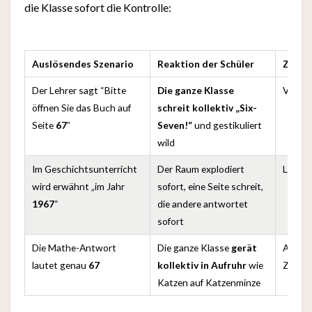
die Klasse sofort die Kontrolle:
Auslösendes Szenario
Reaktion der Schüler
Zusta
Der Lehrer sagt “Bitte
Die ganze Klasse
Völlig
öffnen Sie das Buch auf
schreit kollektiv „Six-
Seite
67
”
Seven!“
und gestikuliert
wild
Im Geschichtsunterricht
Der Raum explodiert
Lächel
wird erwähnt „im Jahr
sofort, eine Seite schreit,
1967
“
die andere antwortet
sofort
Die Mathe-Antwort
Die ganze Klasse
gerät
Am Ra
lautet genau
67
kollektiv in Aufruhr
wie
Zusam
Katzen auf Katzenminze