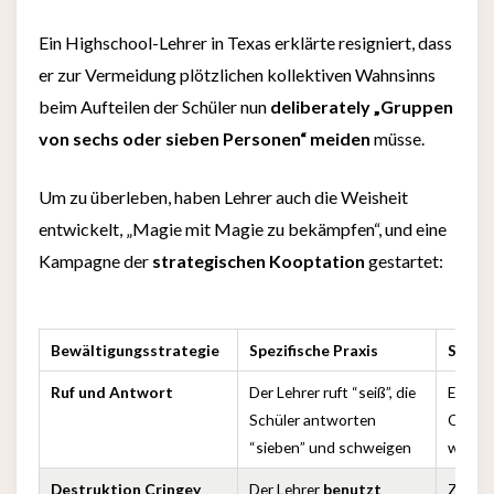
Ein Highschool-Lehrer in Texas erklärte resigniert, dass
er zur Vermeidung plötzlichen kollektiven Wahnsinns
beim Aufteilen der Schüler nun
deliberately „Gruppen
von sechs oder sieben Personen“ meiden
müsse.
Um zu überleben, haben Lehrer auch die Weisheit
entwickelt, „Magie mit Magie zu bekämpfen“, und eine
Kampagne der
strategischen Kooptation
gestartet:
Bewältigungsstrategie
Spezifische Praxis
Schlüs
Ruf und Antwort
Der Lehrer ruft “seiß”, die
Eine M
Schüler antworten
Ordnun
“sieben” und schweigen
wie “s
Destruktion Cringey
Der Lehrer
benutzt
Zerstö