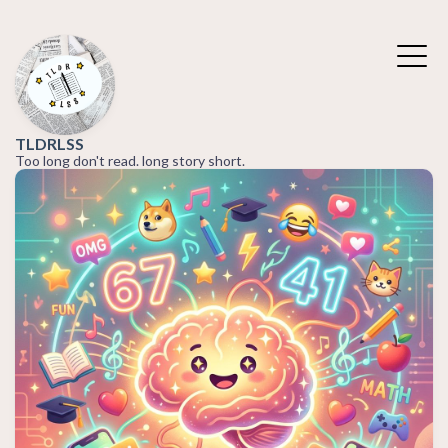
TLDRLSS
Too long don't read. long story short.