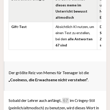
dieses meme im
und de
Unterricht bewusst
Memes
altmodisch
Erwac
Gift-Test
Absichtlich KI nutzen, um
Dafür 
einen Test zu erstellen,
Schüle
bei dem
alle Antworten
Zahl l
67 sind
schäm
Der größte Reiz von Memes für Teenager ist die
„Coolness, die Erwachsene nicht verstehen“
.
Sobald der Lehrer auch anfängt,
im Cringey-Stil
67
(peinlich/altmodisch) zu benutzen, wird dieses Wort in