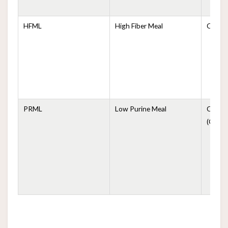
HFML
High Fiber Meal
Comida
PRML
Low Purine Meal
Comida
(Comid