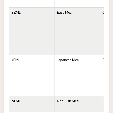
EZML
Easy Meal
Comid
JPML
Japanese Meal
Comid
NFML
Non-Fish Meal
Comid