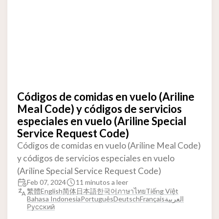
Códigos de comidas en vuelo (Ariline
Meal Code) y códigos de servicios
especiales en vuelo (Ariline Special
Service Request Code)
Códigos de comidas en vuelo (Ariline Meal Code)
y códigos de servicios especiales en vuelo
(Ariline Special Service Request Code)
Feb 07, 2024
11 minutos a leer
繁體
English
简体
日本語
한국어
ภาษาไทย
Tiếng Việt
Bahasa Indonesia
Português
Deutsch
Français
العربية
Русский