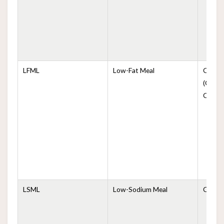
LFML
Low-Fat Meal
Comida
(Comid
Colest
LSML
Low-Sodium Meal
Comida