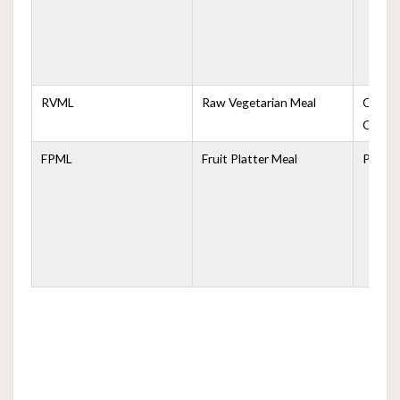
RVML
Raw Vegetarian Meal
Comida
Cruda
FPML
Fruit Platter Meal
Plato 