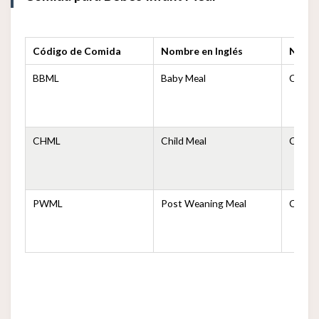
Código de Comida
Nombre en Inglés
Nomb
BBML
Baby Meal
Comid
CHML
Child Meal
Comida
PWML
Post Weaning Meal
Comid