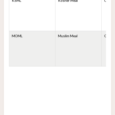
KSML
Kosher Meal
Comid
MOML
Muslim Meal
Comid