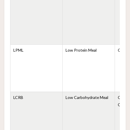
LPML
Low Protein Meal
Comida
LCRB
Low Carbohydrate Meal
Comida
Carboh