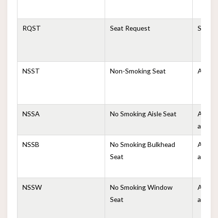
RQST
Seat Request
Solici
NSST
Non-Smoking Seat
Asient
NSSA
No Smoking Aisle Seat
Asient
al pasil
NSSB
No Smoking Bulkhead
Asient
Seat
a la pa
NSSW
No Smoking Window
Asient
Seat
a la v