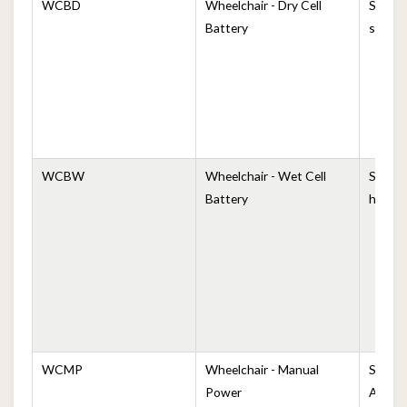
WCBD
Wheelchair - Dry Cell
Silla d
Battery
seca
WCBW
Wheelchair - Wet Cell
Silla d
Battery
húmed
WCMP
Wheelchair - Manual
Silla d
Power
Alimen