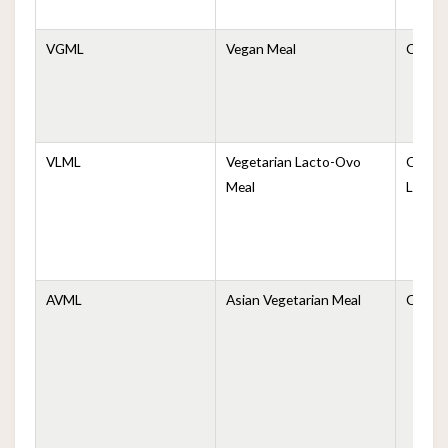
VGML
Vegan Meal
Comid
VLML
Vegetarian Lacto-Ovo
Comida
Meal
Lacto
AVML
Asian Vegetarian Meal
Comida