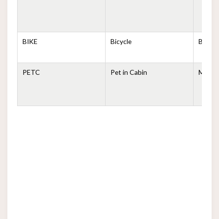
BIKE
Bicycle
Bicicle
PETC
Pet in Cabin
Mascot