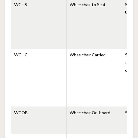
WCHS
Wheelchair to Seat
Silla d
Uso en
WCHC
Wheelchair Carried
Silla d
transp
compl
WCOB
Wheelchair On-board
Silla 