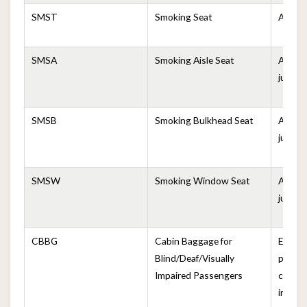
SMST
Smoking Seat
Asient
SMSA
Smoking Aisle Seat
Asient
junto a
SMSB
Smoking Bulkhead Seat
Asient
junto a
SMSW
Smoking Window Seat
Asient
junto 
CBBG
Cabin Baggage for
Equipa
Blind/Deaf/Visually
pasaje
Impaired Passengers
ciegos
imped