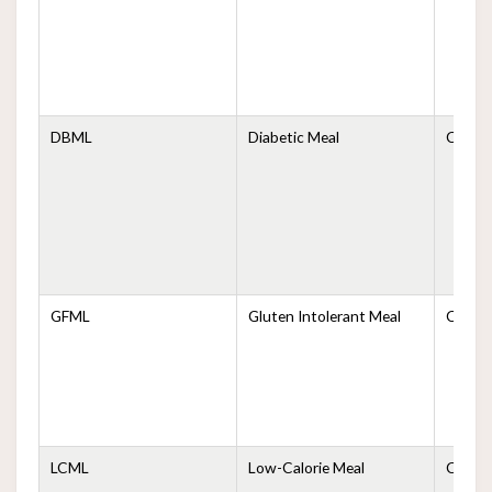
DBML
Diabetic Meal
Comida
GFML
Gluten Intolerant Meal
Comida
LCML
Low-Calorie Meal
Comida