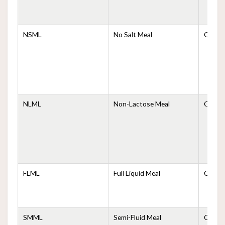
NSML
No Salt Meal
Comida
NLML
Non-Lactose Meal
Comida
FLML
Full Liquid Meal
Comida
SMML
Semi-Fluid Meal
Comida