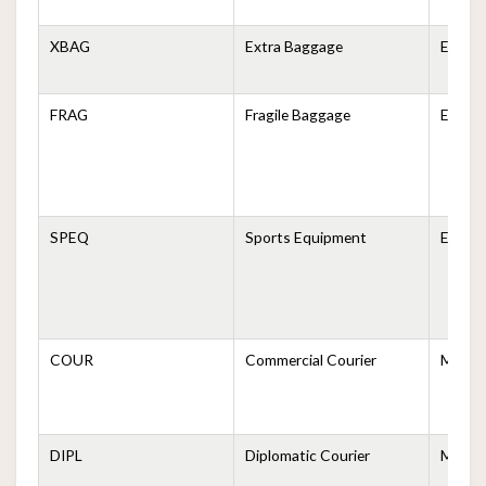
XBAG
Extra Baggage
Equipa
FRAG
Fragile Baggage
Equipaj
SPEQ
Sports Equipment
Equipa
COUR
Commercial Courier
Mensaj
DIPL
Diplomatic Courier
Mensaj