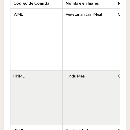
Código de Comida
Nombre en Inglés
Nomb
VJML
Vegetarian Jain Meal
Comida
HNML
Hindu Meal
Comid