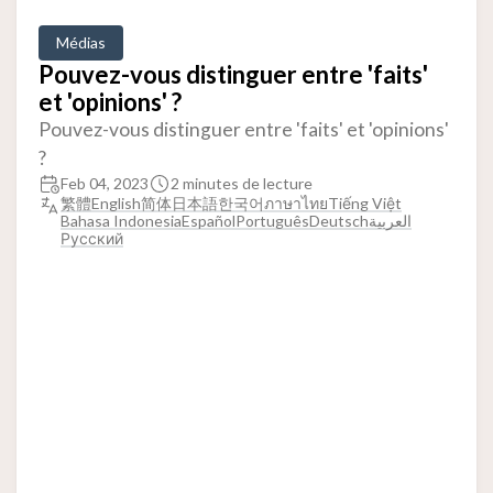
Médias
Pouvez-vous distinguer entre 'faits'
et 'opinions' ?
Pouvez-vous distinguer entre 'faits' et 'opinions'
?
Feb 04, 2023
2 minutes de lecture
繁體
English
简体
日本語
한국어
ภาษาไทย
Tiếng Việt
Bahasa Indonesia
Español
Português
Deutsch
العربية
Русский