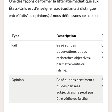
Une des façons de former la littératie médiatique aux
États-Unis est d’enseigner aux étudiants à distinguer
entre ‘faits’ et ‘opinions’, si nous définissons ces deux :
Type
Description
Exemp
Fait
Basé sur des
Les Ét
observations et des
pays av
recherches objectives,
élevé 
peut être vérifié ou
falsifié.
Opinion
Basé sur des sentiments
Anya es
ou des pensées
migno
subjectives, ne peut pas
être vérifié ou falsifié.