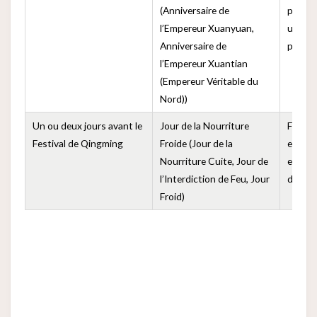
(Anniversaire de
purifi
l’Empereur Xuanyuan,
un jou
Anniversaire de
plusie
l’Empereur Xuantian
(Empereur Véritable du
Nord))
Un ou deux jours avant le
Jour de la Nourriture
Festiva
Festival de Qingming
Froide (Jour de la
est int
Nourriture Cuite, Jour de
et où 
l’Interdiction de Feu, Jour
des al
Froid)