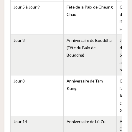
Jour 5 à Jour 9
Fête de la Paix de Cheung
Célébr
Chau
de la F
l’île 
Hong 
Jour 8
Anniversaire de Bouddha
Jour 
(Fête du Bain de
de la 
Bouddha)
Shaky
avec u
bain d
Jour 8
Anniversaire de Tam
Comm
Kung
l’anni
Kung, 
célébr
Guang
Jour 14
Anniversaire de Lü Zu
Annive
Dongbi