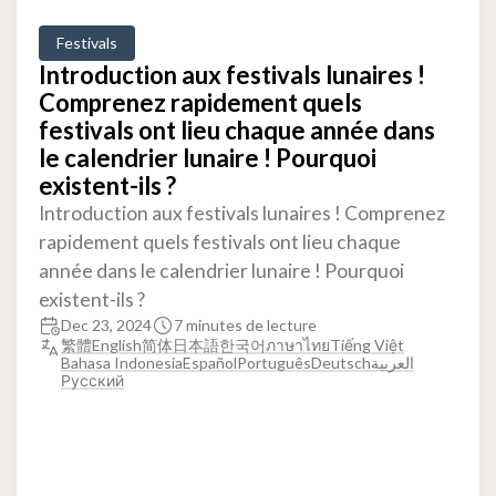
Festivals
Introduction aux festivals lunaires !
Comprenez rapidement quels
festivals ont lieu chaque année dans
le calendrier lunaire ! Pourquoi
existent-ils ?
Introduction aux festivals lunaires ! Comprenez
rapidement quels festivals ont lieu chaque
année dans le calendrier lunaire ! Pourquoi
existent-ils ?
Dec 23, 2024
7 minutes de lecture
繁體
English
简体
日本語
한국어
ภาษาไทย
Tiếng Việt
Bahasa Indonesia
Español
Português
Deutsch
العربية
Русский