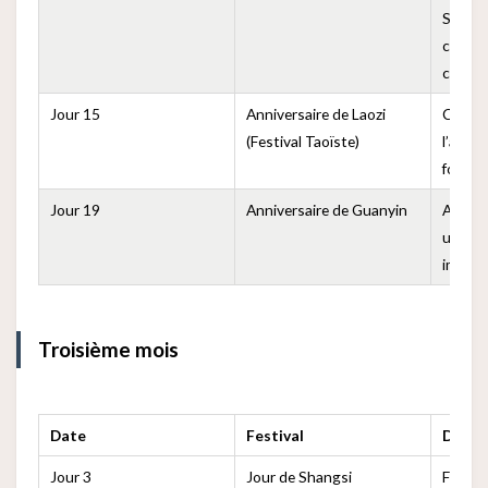
Sheng,
célébr
côtièr
Jour 15
Anniversaire de Laozi
Comm
(Festival Taoïste)
l’anniv
fondat
Jour 19
Anniversaire de Guanyin
Annive
un fes
import
Troisième mois
Date
Festival
Descr
Jour 3
Jour de Shangsi
Festiv