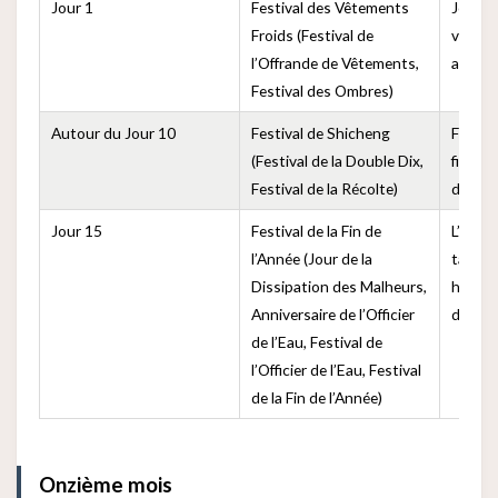
Jour 1
Festival des Vêtements
Jour po
Froids (Festival de
vêteme
l’Offrande de Vêtements,
ancêtr
Festival des Ombres)
Autour du Jour 10
Festival de Shicheng
Festiva
(Festival de la Double Dix,
fin des
Festival de la Récolte)
d’aut
Jour 15
Festival de la Fin de
L’un de
l’Année (Jour de la
taoïste
Dissipation des Malheurs,
honore
Anniversaire de l’Officier
de l’Ea
de l’Eau, Festival de
l’Officier de l’Eau, Festival
de la Fin de l’Année)
Onzième mois