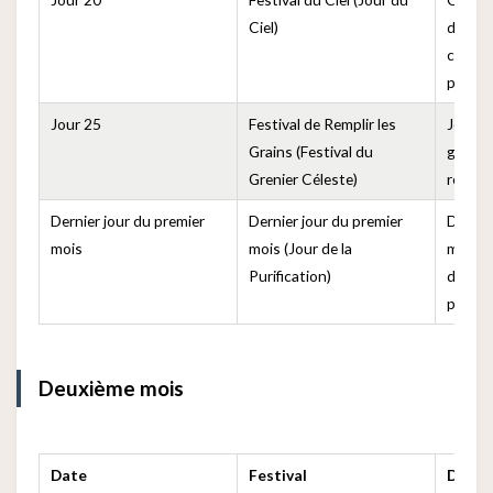
Ciel)
de Nüw
ciel, u
pour l
Jour 25
Festival de Remplir les
Jour p
Grains (Festival du
grenier
Grenier Céleste)
récolt
Dernier jour du premier
Dernier jour du premier
Dernie
mois
mois (Jour de la
mois, 
Purification)
de net
pour d
Deuxième mois
Date
Festival
Descr