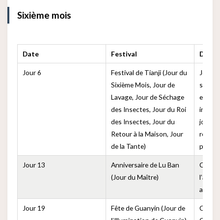
Sixième mois
Date
Festival
Descr
Jour 6
Festival de Tianji (Jour du
Jour t
Sixième Mois, Jour de
séchag
Lavage, Jour de Séchage
et d’él
des Insectes, Jour du Roi
insect
des Insectes, Jour du
jour p
Retour à la Maison, Jour
retour
de la Tante)
parent
Jour 13
Anniversaire de Lu Ban
Comm
(Jour du Maître)
l’anniv
artisa
Jour 19
Fête de Guanyin (Jour de
Commém