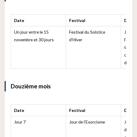
Date
Festival
Descr
Un jour entre le 15
Festival du Solstice
Jour le
novembre et 30 jours
d’Hiver
l’anné
tradit
conso
de riz 
Douzième mois
Date
Festival
Descr
Jour 7
Jour de l’Exorcisme
Jour p
démons