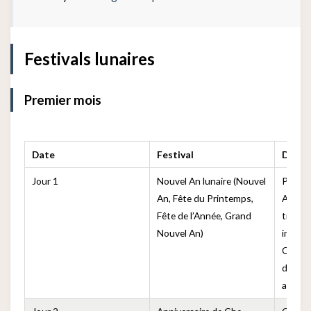
Festivals lunaires
Premier mois
Date
Festival
Descr
Jour 1
Nouvel An lunaire (Nouvel
Premie
An, Fête du Printemps,
An luna
Fête de l’Année, Grand
traditi
Nouvel An)
import
Chinoi
début 
année