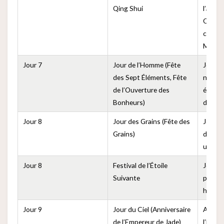
Qing Shui
l’anniv
Qing S
célébr
Minna
Jour 7
Jour de l’Homme (Fête
Jour lé
des Sept Éléments, Fête
naissa
de l’Ouverture des
égalem
Bonheurs)
d’anni
Jour 8
Jour des Grains (Fête des
Jour p
Grains)
des gr
une ré
Jour 8
Festival de l’Étoile
Jour po
Suivante
paix et
honora
Jour 9
Jour du Ciel (Anniversaire
Annive
de l’Empereur de Jade)
l’Empe