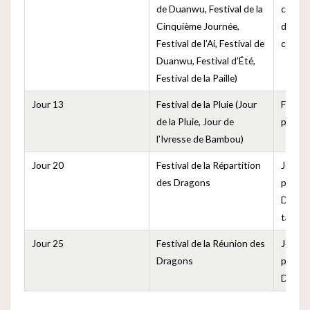
de Duanwu, Festival de la
course
Cinquième Journée,
dragon
Festival de l’Ai, Festival de
consom
Duanwu, Festival d’Été,
Festival de la Paille)
Jour 13
Festival de la Pluie (Jour
Festiva
de la Pluie, Jour de
prier p
l’Ivresse de Bambou)
Jour 20
Festival de la Répartition
Jour d
des Dragons
populai
Dragon
tâche
Jour 25
Festival de la Réunion des
Jour d
Dragons
populai
Dragon