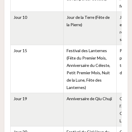
festiv
Jour 10
Jour de la Terre (Fête de
Jour p
la Pierre)
esprits
remerc
ses do
Jour 15
Festival des Lanternes
Premiè
(Fête du Premier Mois,
premie
Anniversaire du Céleste,
tradit
Petit Premier Mois, Nuit
de boul
de la Lune, Fête des
Lanternes)
Jour 19
Anniversaire de Qiu Chuji
Comm
l’anniv
Chuji, 
Longm
Jour 20
Festival du Ciel (Jour du
Commé