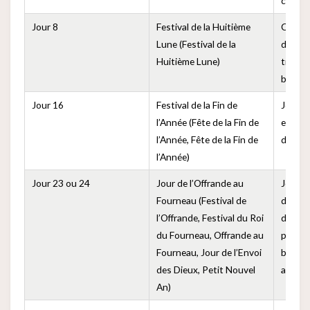
calami
Jour 8
Festival de la Huitième
Commém
Lune (Festival de la
de Bou
Huitième Lune)
traditi
bouill
Jour 16
Festival de la Fin de
Jour p
l’Année (Fête de la Fin de
employ
l’Année, Fête de la Fin de
dieu de
l’Année)
Jour 23 ou 24
Jour de l’Offrande au
Jour p
Fourneau (Festival de
du fou
l’Offrande, Festival du Roi
dieu d
du Fourneau, Offrande au
pour r
Fourneau, Jour de l’Envoi
bonnes
des Dieux, Petit Nouvel
action
An)