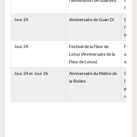
l’Illumination de Guanyin)
Guanyi
l’illum
Jour 24
Anniversaire de Guan Di
Comm
l’anni
le Sai
Jour 24
Festival de la Fleur de
Festiva
Lotus (Anniversaire de la
admirer
Fleur de Lotus)
et dég
Jour 24 et Jour 26
Anniversaire du Maître de
Commé
la Rivière
l’anniv
princi
région