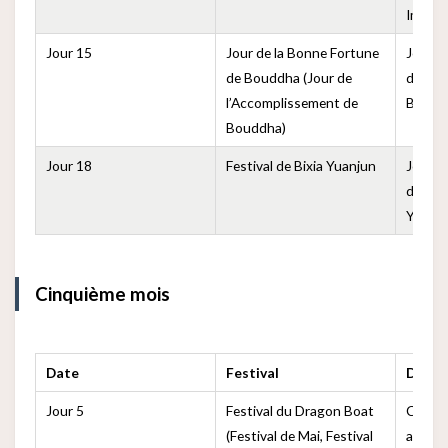
Immort
Jour 15
Jour de la Bonne Fortune
Jour 
de Bouddha (Jour de
de l’il
l’Accomplissement de
Boudd
Bouddha)
Jour 18
Festival de Bixia Yuanjun
Jour 
de la d
Yuanj
Cinquième mois
Date
Festival
Descr
Jour 5
Festival du Dragon Boat
Commé
(Festival de Mai, Festival
avec d