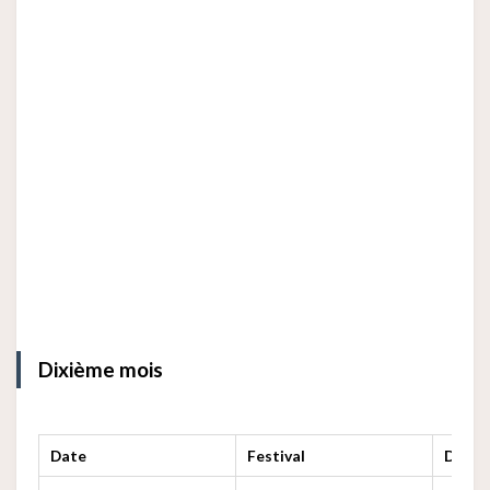
Dixième mois
Date
Festival
Descr