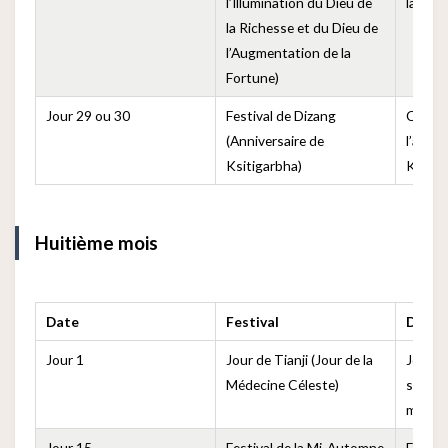
l’Illumination du Dieu de
la pros
la Richesse et du Dieu de
l’Augmentation de la
Fortune)
Jour 29 ou 30
Festival de Dizang
Commé
(Anniversaire de
l’anniv
Ksitigarbha)
Ksitig
Huitième mois
Date
Festival
Descr
Jour 1
Jour de Tianji (Jour de la
Jour p
Médecine Céleste)
soins 
médeci
Jour 15
Festival de la Mi-Automne
Festiv