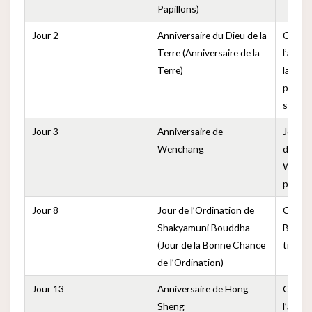
Papillons)
Jour 2
Anniversaire du Dieu de la
Comm
Terre (Anniversaire de la
l’anniv
Terre)
la terr
populai
sécurit
Jour 3
Anniversaire de
Jour p
Wenchang
de la l
Wencha
progrè
Jour 8
Jour de l’Ordination de
Commém
Shakyamuni Bouddha
Bouddh
(Jour de la Bonne Chance
trône 
de l’Ordination)
Jour 13
Anniversaire de Hong
Comm
Sheng
l’anni