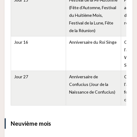
(Fête d’Automne, Festival
admire
du Huitième Mois,
des gâ
Festival de la Lune, Fête
réunir 
de la Réunion)
Jour 16
Anniversaire du Roi Singe
Comm
l’anni
Wukong
Singes
Jour 27
Anniversaire de
Comm
Confucius (Jour de la
l’anniv
Naissance de Confucius)
fondat
confuc
Neuvième mois