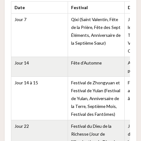
Date
Festival
Descr
Jour 7
Qixi (Saint Valentin, Fête
Jour d
de la Prière, Fête des Sept
le Bouv
Éléments, Anniversaire de
Tissera
la Septième Sœur)
Valenti
Chine
Jour 14
Fête d’Automne
Ancie
purific
Jour 14 à 15
Festival de Zhongyuan et
Festiv
Festival de Yulan (Festival
ancêtre
de Yulan, Anniversaire de
âmes e
la Terre, Septième Mois,
Festival des Fantômes)
Jour 22
Festival du Dieu de la
Jour p
Richesse (Jour de
de la r