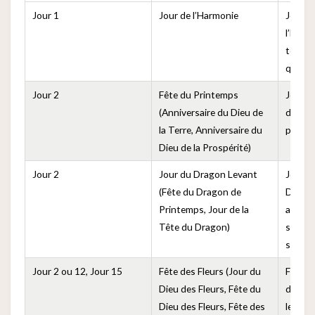
Jour 1
Jour de l’Harmonie
Jour p
l’harmo
terre e
que to
Jour 2
Fête du Printemps
Jour p
(Anniversaire du Dieu de
de la t
la Terre, Anniversaire du
pour le
Dieu de la Prospérité)
Jour 2
Jour du Dragon Levant
Jour où
(Fête du Dragon de
Dragon
Printemps, Jour de la
apporte
Tête du Dragon)
symbol
semis 
Jour 2 ou 12, Jour 15
Fête des Fleurs (Jour du
Festiv
Dieu des Fleurs, Fête du
dieu de
Dieu des Fleurs, Fête des
les fl