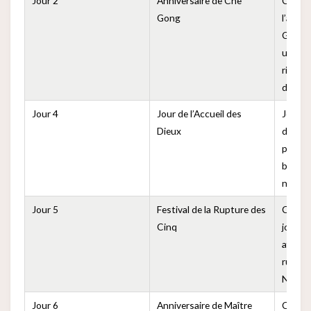
Jour 2
Anniversaire de Che
Comm
Gong
l’anni
Gong 
un jour
riches
dans le
Jour 4
Jour de l’Accueil des
Jour po
Dieux
dieux d
priant
bénédi
nouvel
Jour 5
Festival de la Rupture des
Consi
Cinq
jour p
affaire
ruptur
Nouve
Jour 6
Anniversaire de Maître
Comm