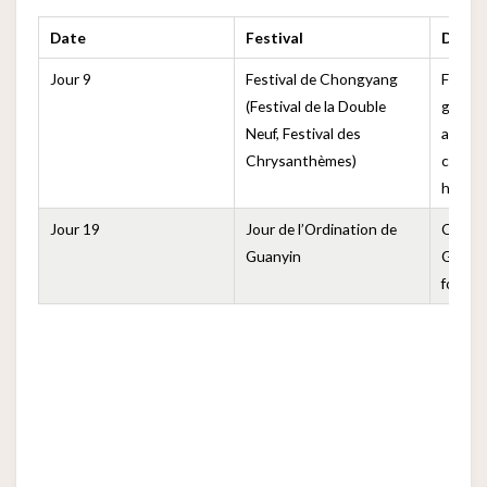
Date
Festival
Descr
Jour 9
Festival de Chongyang
Festiva
(Festival de la Double
gravir
Neuf, Festival des
admire
Chrysanthèmes)
chrysa
honore
Jour 19
Jour de l’Ordination de
Commém
Guanyin
Guanyi
foyer 