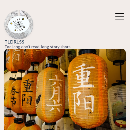
TLDRLSS
Too long don't read. long story short.