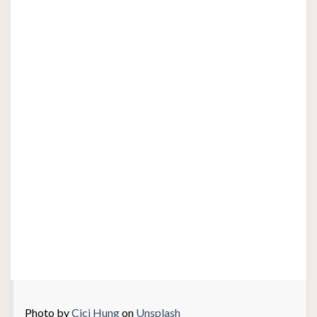
Photo by
Cici Hung
on
Unsplash