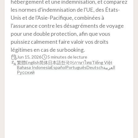
hébergement et une indemnisation, et comparez
les normes d'indemnisation de l'UE, des États-
Unis et de l'Asie-Pacifique, combinées à
l'assurance contre les désagréments de voyage
pour une double protection, afin que vous
puissiez calmement faire valoir vos droits
légitimes en cas de surbooking.
Jun 15, 2026
5 minutes de lecture
繁體
English
简体
日本語
한국어
ภาษาไทย
Tiếng Việt
Bahasa Indonesia
Español
Português
Deutsch
العربية
Русский