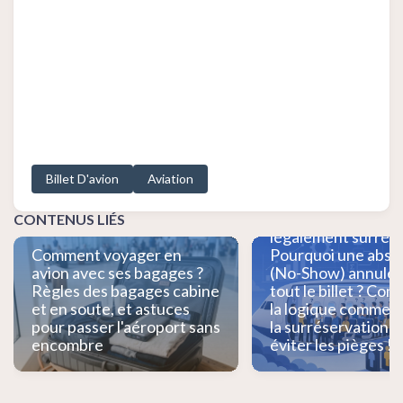
Acheter un billet d
Billet D'avion
Aviation
garantit-il un siège
Pourquoi les comp
aériennes peuvent-
CONTENUS LIÉS
légalement surrése
Comment voyager en
Pourquoi une abse
avion avec ses bagages ?
(No-Show) annule-t
Règles des bagages cabine
tout le billet ? Co
et en soute, et astuces
la logique commerc
pour passer l'aéroport sans
la surréservation 
encombre
éviter les pièges !