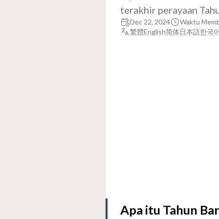
terakhir perayaan Tah
Dec 22, 2024
Waktu Memba
繁體
English
简体
日本語
한국
Apa itu Tahun Ba