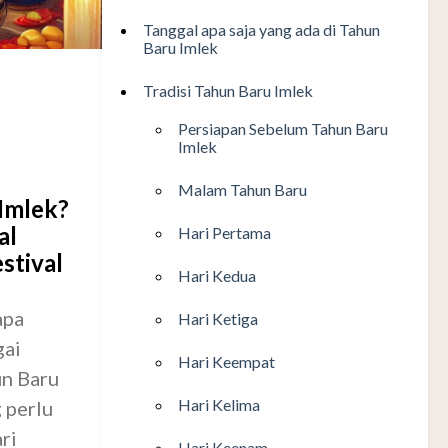
Tanggal apa saja yang ada di Tahun
Baru Imlek
Tradisi Tahun Baru Imlek
Persiapan Sebelum Tahun Baru
Imlek
Malam Tahun Baru
 Imlek?
al
Hari Pertama
stival
Hari Kedua
apa
Hari Ketiga
gai
Hari Keempat
un Baru
Hari Kelima
 perlu
ri
Hari Keenam