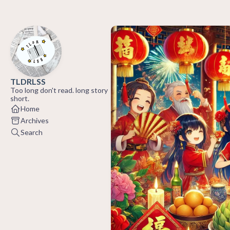
TLDRLSS
Too long don't read. long story
short.
Home
Archives
Search