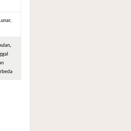
unar,
ulan,
nggal
an
erbeda