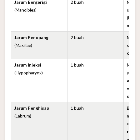
Jarum Bergerigi
2 buah
Mengg
(Mandibles)
untuk
(buka
melai
Jarum Penopang
2 buah
Membuk
(Maxillae)
sisi,
me
opera
Jarum Injeksi
1 buah
Menyun
(Hypopharynx)
yang 
antik
vasodi
senya
Jarum Penghisap
1 buah
Berta
(Labrum)
menghi
ujungn
resep
mendet