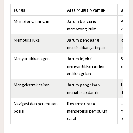
Fungsi
Alat Mulut Nyamuk
Bedah
Memotong jaringan
Jarum bergerigi
Pisau
memotong kulit
kulit
Membuka luka
Jarum penopang
Retra
memisahkan jaringan
membu
Menyuntikkan agen
Jarum injeksi
Sunti
menyuntikkan air liur
aneste
antikoagulan
Mengekstrak cairan
Jarum penghisap
Jarum
menghisap darah
darah
Navigasi dan penentuan
Reseptor rasa
Ultra
posisi
mendeteksi pembuluh
meman
darah
posisi