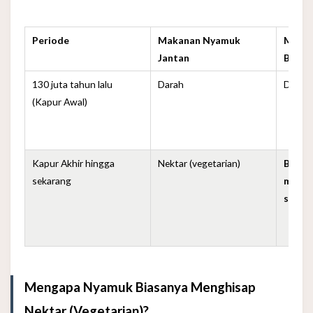
Periode
Makanan Nyamuk
Maka
Jantan
Betin
130 juta tahun lalu
Darah
Darah
(Kapur Awal)
Kapur Akhir hingga
Nektar (vegetarian)
Biasan
sekarang
mengh
sebel
Mengapa Nyamuk Biasanya Menghisap
Nektar (Vegetarian)?