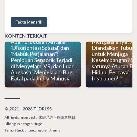
"Disorientasi Spasi
yang Terjadi Setela
Menghadapi "Disor
Fakta Menarik
Spasial"? Apakah 
Komersial dan Pes
Militer Sama-sama
KONTEN TERKAIT
Apa Perbedaan Antara
Mengalaminya? Ap
'Disorientasi Spasial' dan
Diandalkan Tubuh 
'Mabuk Perjalanan'?
untuk Menjaga
Penipuan Sensorik Terjadi
Keseimbangan? Sa
di Menyelam, VR, dan Luar
satunya Aturan Be
Angkasa! Menjelajahi Bug
Hidup: Percayai
Fatal pada Indra Manusia
Instrumen!
© 2021 - 2026 TLDRLSS
All rights reserved，未經允許不得隨意轉載
Dibangun dengan
Hugo
Tema
Stack
dirancang oleh
Jimmy