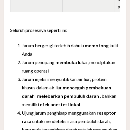
pembu
Seluruh prosesnya seperti ini:
Jarum bergerigi terlebih dahulu
memotong
kulit
Anda
Jarum penopang
membuka luka
, menciptakan
ruang operasi
Jarum injeksi menyuntikkan air liur; protein
khusus dalam air liur
mencegah pembekuan
darah
,
melebarkan pembuluh darah
, bahkan
memiliki
efek anestesi lokal
Ujung jarum penghisap menggunakan
reseptor
rasa
untuk mendeteksi rasa pembuluh darah,
baru mulai menghisap darah setelah menemukan