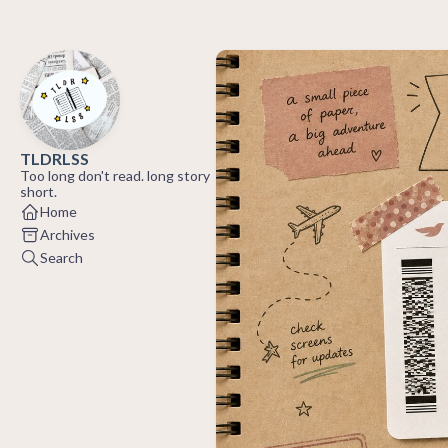
TLDRLSS
Too long don't read. long story
short.
Home
Archives
Search