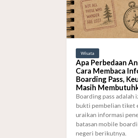
Wisata
Apa Perbedaan Ant
Cara Membaca Info
Boarding Pass, Ke
Masih Membutuhka
Boarding pass adalah i
bukti pembelian tiket 
uraikan informasi pen
batasan mobile boardin
negeri berikutnya.