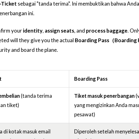
-Ticket
sebagai "tanda terima". Ini membuktikan bahwa Anda
enerbangan ini.
onfirm your
identity
,
assign seats
, and
process baggage
. Onl
ted will they give you the actual
Boarding Pass（Boarding
urity and board the plane.
t
Boarding Pass
embelian
(tanda terima
Tiket masuk penerbangan
(
an tiket)
yang mengizinkan Anda mas
pesawat)
a di kotak masuk email
Diperoleh setelah menyelesa