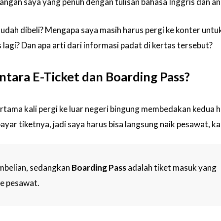
tangan saya yang penuh dengan tulisan bahasa Inggris dan an
sudah dibeli? Mengapa saya masih harus pergi ke konter untu
agi? Dan apa arti dari informasi padat di kertas tersebut?
tara E-Ticket dan Boarding Pass?
tama kali pergi ke luar negeri bingung membedakan kedua hal
yar tiketnya, jadi saya harus bisa langsung naik pesawat, ka
mbelian, sedangkan
Boarding Pass
adalah tiket masuk yang
e pesawat.