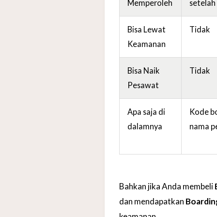
Memperoleh
setelah
Bisa Lewat
Tidak
Keamanan
Bisa Naik
Tidak
Pesawat
Apa saja di
Kode bo
dalamnya
nama p
Bahkan jika Anda membeli
dan mendapatkan
Boardin
keamanan.