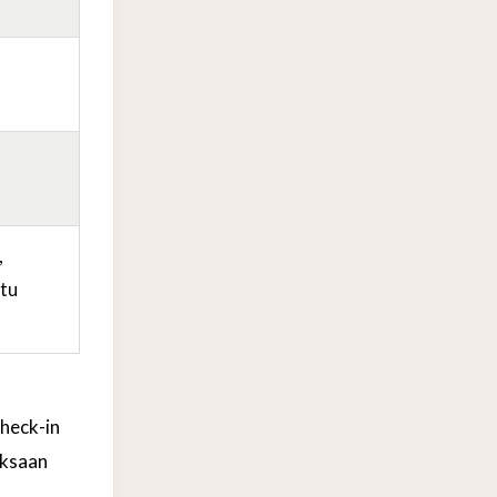
,
tu
check-in
iksaan