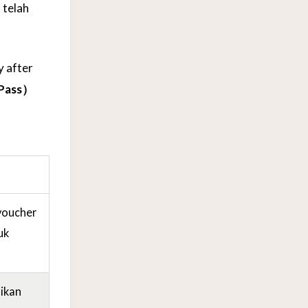
 telah
y after
 Pass）
voucher
uk
ikan