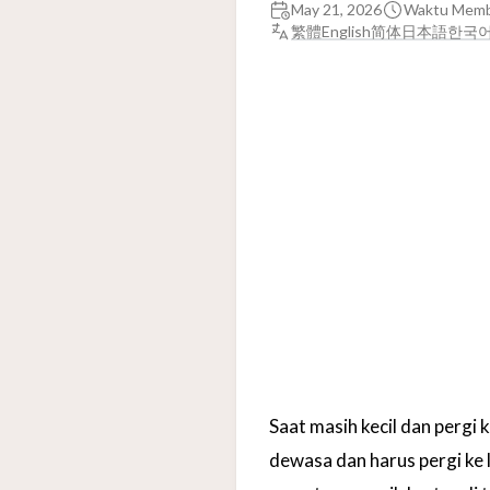
May 21, 2026
Waktu Memba
繁體
English
简体
日本語
한국
Saat masih kecil dan pergi 
dewasa dan harus pergi ke l