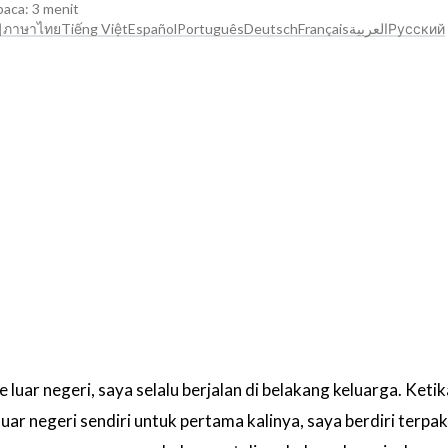
ca: 3 menit
어
ภาษาไทย
Tiếng Việt
Español
Português
Deutsch
Français
العربية
Русский
ke luar negeri, saya selalu berjalan di belakang keluarga. Ket
uar negeri sendiri untuk pertama kalinya, saya berdiri terpa