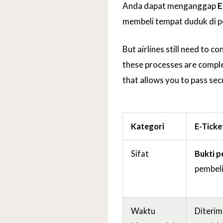
Anda dapat menganggap
E
membeli tempat duduk di p
But airlines still need to c
these processes are comple
that allows you to pass sec
Kategori
E-Ticke
Sifat
Bukti p
pembeli
Waktu
Diterim