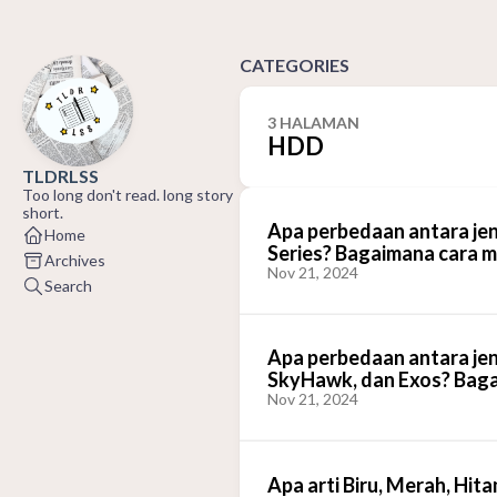
CATEGORIES
3 HALAMAN
HDD
TLDRLSS
Too long don't read. long story
short.
Apa perbedaan antara jen
Home
Series? Bagaimana cara m
Archives
Nov 21, 2024
Search
Apa perbedaan antara jen
SkyHawk, dan Exos? Bagai
Nov 21, 2024
Apa arti Biru, Merah, Hi