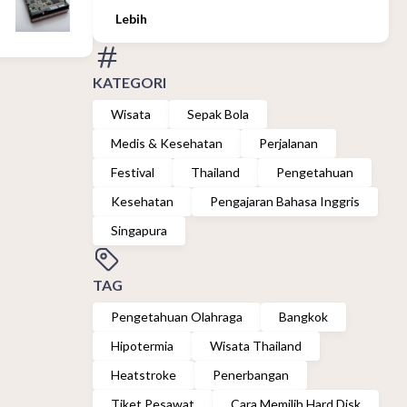
Lebih
KATEGORI
Wisata
Sepak Bola
Medis & Kesehatan
Perjalanan
Festival
Thailand
Pengetahuan
Kesehatan
Pengajaran Bahasa Inggris
Singapura
TAG
Pengetahuan Olahraga
Bangkok
Hipotermia
Wisata Thailand
Heatstroke
Penerbangan
Tiket Pesawat
Cara Memilih Hard Disk