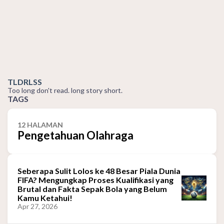
TLDRLSS
Too long don't read. long story short.
TAGS
12 HALAMAN
Pengetahuan Olahraga
Seberapa Sulit Lolos ke 48 Besar Piala Dunia
FIFA? Mengungkap Proses Kualifikasi yang
Brutal dan Fakta Sepak Bola yang Belum
Kamu Ketahui!
Apr 27, 2026