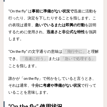
“On the fly” は
事前に準備がない状況で
迅速に活動を
行ったり、決定を下したりすることを指します。こ
の表現は通常、
急いでいるまたは即興の行動
を説明
するために使用され、
迅速さと非公式な特性
を強調
します。
“On the fly” の文字通りの意味は
と理解
「飛行中に」
でき、
または
「迅速に行う」
「急いで処理する」
ことを指します。
誰かが「on the fly」で何かをしていると言うとき、
それは通常、
十分に考慮や準備がない状況
で行って
いることを意味します。
“On the fly” 使用状況