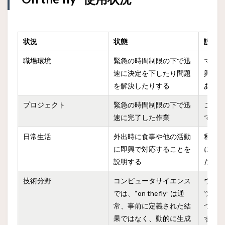
状況
状態
説明
職場環境
緊急の時間制限の下で迅
マネ
速に決定を下したり問題
興で
を解決したりする
あり
プロジェクト
緊急の時間制限の下で迅
この
速に完了した作業
で完
日常生活
外出時に食事や他の活動
私た
に即興で対応することを
に適
説明する
た
技術分野
コンピュータサイエンス
ウェ
では、“on the fly” は通
ツは
常、事前に定義された結
づい
果ではなく、動的に生成
す