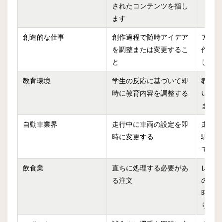
されたコンテンツを指し
ます
創造的な仕事
創作過程で随時アイデア
アー
を調整または変更するこ
作中
と
した
教育環境
学生の反応に基づいて即
教師
時に教育内容を調整する
いて
まし
自動車業界
走行中に車両の設定を即
走行
時に変更する
駆動
でき
飲食業
直ちに処理する必要があ
レス
る注文
のた
時に
りま