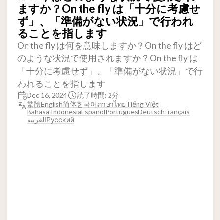
ますか？On the fly は「十分に考慮せ
ず」、「準備がない状況」で行われ
ることを指します
On the fly は何を意味しますか？On the fly はど
のような状況で使用されますか？On the fly は
「十分に考慮せず」、「準備がない状況」で行
われることを指します
Dec 16, 2024
読了時間: 2分
繁體
English
简体
한국어
ภาษาไทย
Tiếng Việt
Bahasa Indonesia
Español
Português
Deutsch
Français
العربية
Русский