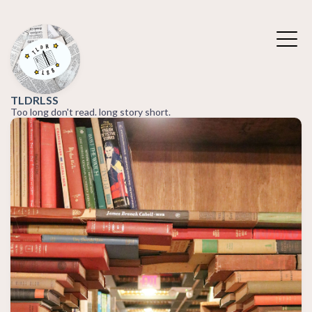
TLDRLSS
Too long don't read. long story short.