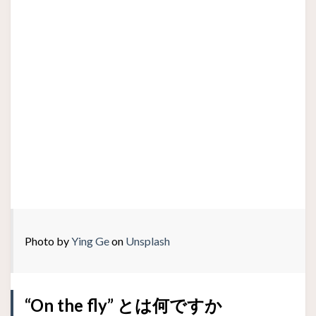
Photo by
Ying Ge
on
Unsplash
“On the fly” とは何ですか