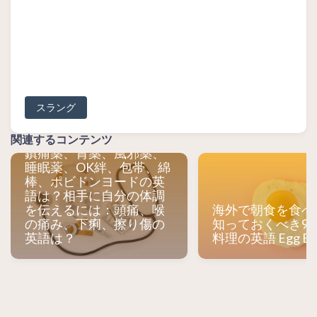
スラング
【旅行によく使う英語】
医薬品の一般的な単語：
関連するコンテンツ
鎮痛薬、胃薬、風邪薬、
睡眠薬、OK絆、包帯、綿
棒、ポビドンヨードの英
語は？相手に自分の体調
を伝えるには：頭痛、喉
海外で朝食を食べ
の痛み、下痢、擦り傷の
知っておくべき9
英語は？
料理の英語 Egg Eng
© 2021 - 2026 TLDRLSS