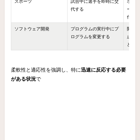
スポーツ
試合中に選手を即時に交
ホッ
代する
ーム
代で
ソフトウェア開発
プログラムの実行中にプ
開発
ログラムを変更する
止せ
とが
柔軟性と適応性を強調し、特に
迅速に反応する必要
がある状況
で