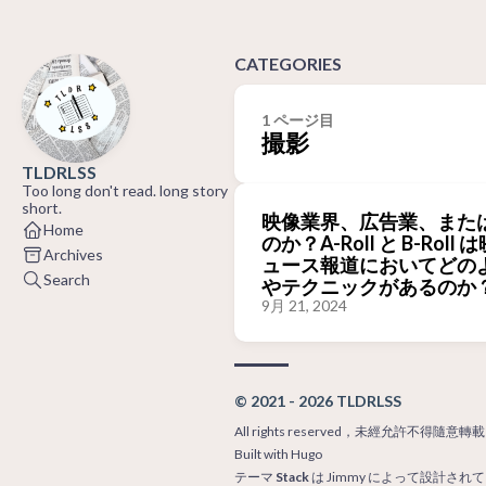
CATEGORIES
1 ページ目
撮影
TLDRLSS
Too long don't read. long story
short.
映像業界、広告業、または映像
Home
のか？A-Roll と B-R
Archives
ュース報道においてどのよ
Search
やテクニックがあるのか
9月 21, 2024
© 2021 - 2026 TLDRLSS
All rights reserved，未經允許不得隨意轉載
Built with
Hugo
テーマ
Stack
は
Jimmy
によって設計されて