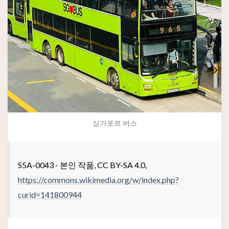
싱가포르 버스
S5A-0043 - 본인 작품, CC BY-SA 4.0,
https://commons.wikimedia.org/w/index.php?
curid=141800944