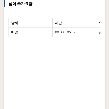
심야 추가요금
날짜
시간
요금
매일
00:00 – 05:59
승차 