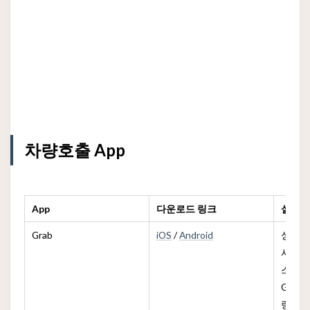
차량호출 App
App
다운로드 링크
설명
Grab
iOS
/
Android
싱가포
사용되
스로, Gr
GrabE
량 유