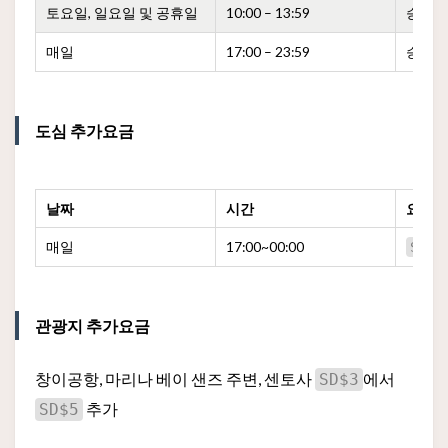
토요일, 일요일 및 공휴일
10:00 – 13:59
승차 
매일
17:00 – 23:59
승차 
도심 추가요금
날짜
시간
요금
매일
17:00~00:00
SD$3
관광지 추가요금
창이공항, 마리나 베이 샌즈 주변, 센토사
에서
SD$3
추가
SD$5