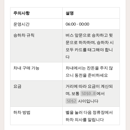
주의사항
설명
운영시간
06:00 - 00:00
승하차 규칙
버스 앞문으로 승차하고 뒷
문으로 하차하며, 승하차 시
모두 카드를 태그해야 합니
다
차내 구매 가능
차내에서는 잔돈을 주지 않
으니 동전을 준비하세요
요금
거리에 따라 요금이 계산되
며, 보통
에서
SD$0.8
사이입니다
SD$2
하차 방법
벨을 눌러 다음 정류장에서
하차 의사를 알립니다