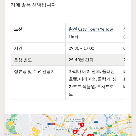
기에 좋은 선택입니다.
노선
황선 City Tour (Yellow
적선 He
Line)
(Red L
시간
09:30 – 17:00
09:40 
운행 빈도
25-40분 간격
25-3
정류장 및 주요 관광지
마리나 베이 샌즈, 풀러턴
리틀 인
호텔, 머라이언, 클락키, 싱
트키,
가포르 식물원, 오차드로
베이
드