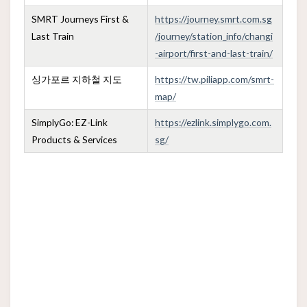
SMRT Journeys First &
https://journey.smrt.com.sg
Last Train
/journey/station_info/changi
-airport/first-and-last-train/
싱가포르 지하철 지도
https://tw.piliapp.com/smrt-
map/
SimplyGo: EZ-Link
https://ezlink.simplygo.com.
Products & Services
sg/