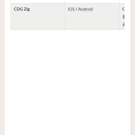
CDG Zig
iOS
/
Android
CDG Z
등 다
공합