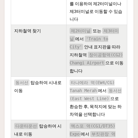
를 이용하여 제2터미널이나
제3터미널로 이동할 수 있습
니다
지하철역 찾기
또는
제2터미널
제3터미
에서
널
'Train to
안내 표지판을 따라
City'
지하철역
창이공항역(CG2)
으로 이동
Changi Airport
합니다
탑승하여 시내로
동서선
타나메라 역(EW4/CG)
이동
에서
Tanah Merah
동서선
으로
(East West Line)
환승한 후, 목적지에 맞는 하
차역을 선택합니다
탑승하여 시
다운타운선
엑스포 역(CG1/DT35)
내로 이동
에서
Expo
부킷판장 역