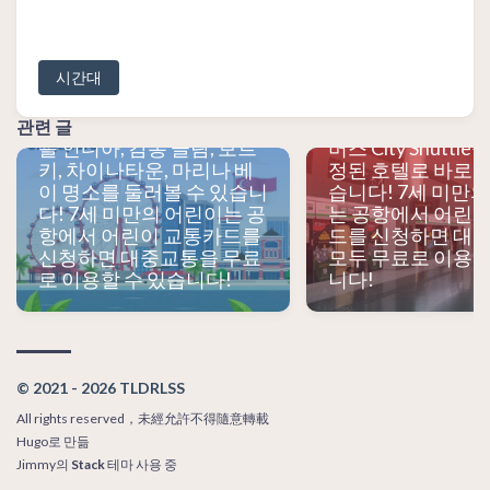
제할 수 있습니다! 택시 이
로 직접 결제할 수
용 시 추가 요금에 주의하세
다! 택시 이용 시 
요! 관광버스를 타고 마리
에 주의하세요! 공
시간대
나 베이 샌즈, 풀러턴 호텔,
직접 승용차나 미
머라이언, 클락키, 싱가포
예약하여 싱가포르
르 식물원, 오차드로드, 리
갈 수 있습니다! 또
관련 글
틀 인디아, 캄퐁 글람, 보트
버스 City Shuttl
키, 차이나타운, 마리나 베
정된 호텔로 바로 갈
이 명소를 둘러볼 수 있습니
습니다! 7세 미만
다! 7세 미만의 어린이는 공
는 공항에서 어린이
항에서 어린이 교통카드를
드를 신청하면 대
신청하면 대중교통을 무료
모두 무료로 이용할
로 이용할 수 있습니다!
니다!
© 2021 - 2026 TLDRLSS
All rights reserved，未經允許不得隨意轉載
Hugo
로 만듦
Jimmy
의
Stack
테마 사용 중