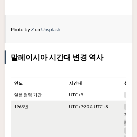
Photo by
Z
on
Unsplash
말레이시아 시간대 변경 역사
연도
시간대
설명
일본 점령 기간
UTC+9
일본
1963년
UTC+7:30 & UTC+8
말레
개의 
레이
동말