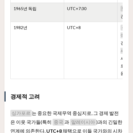
1965년 독립
UTC+7:30
말레
간대 
1982년
UTC+8
싱가
를
아
경,
싱
시아
사회적
로 인
움을 
경제적 고려
는 중요한 국제무역 중심지로, 그 경제 발전
싱가포르
은 이웃 국가들(특히
과
)과의 긴밀한
중국
말레이시아
연계에 의존한다.
UTC+8
채택으로 이들 국가와의 시차