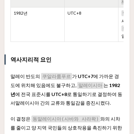
사라왁
1982년
UTC+8
말레
시를
U
동말
일치시
역사지리적 요인
말레이 반도의
가
UTC+7
에 가까운 경
쿠알라룸푸르
도에 위치해 있음에도 불구하고,
는
1982
말레이시아
년
에 전국 표준시를
UTC+8
로 통일하기로 결정하여 동
서말레이시아 간의 교류와 통일감을 증진시켰다.
이 결정은
와의 시차
동말레이시아(사바와 사라왁)
를 줄이고 양 지역 국민들의 상호작용을 촉진하기 위한