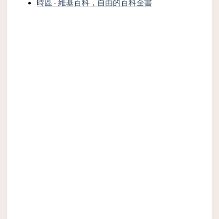
時區 - 維基百科，自由的百科全書
싱가포르 창이공항
(Singapore Changi
Airport：SIN)에
싱가포르(Singapore) 도심
통 가이드: 시내로 
교통 가이드: 싱가포르 도
통수단은 어떻게 
심에서 어떤 교통수단을 이
요? 공항으로 돌아
용할 수 있나요? 버스나 지
법은? 버스, 지하철 
하철 SMRT는 신용카드,
택시를 이용할 수 
Apple Pay, Google Pay 또
다! 버스나 지하철 
는 EZ-Link 카드로 직접 결
신용카드나 EZ-Lin