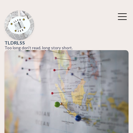
TLDRLSS
Too long don't read. long story short.