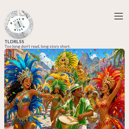
TLDRLSS
Too long don't read. long story short.