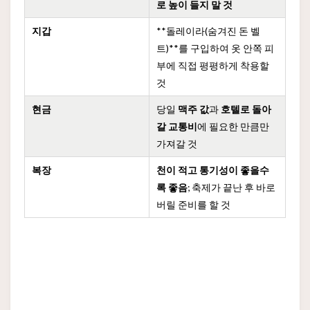
로 높이 들지 말 것
지갑
**돌레이라(숨겨진 돈 벨
트)**를 구입하여 옷 안쪽 피
부에 직접 평평하게 착용할
것
현금
당일
맥주 값
과
호텔로 돌아
갈 교통비
에 필요한 만큼만
가져갈 것
복장
천이 적고 통기성이 좋을수
록 좋음
; 축제가 끝난 후 바로
버릴 준비를 할 것