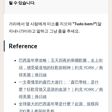
릴 수 있습니다.
거리에서 옆 사람에게 미소를 지으며
“Tudo bem?”
(잘
지내니?)이라고 말하고 그냥 춤을 추세요.
Reference
巴西嘉年華攻略：五天四夜的舉國歡騰，走上街
頭，感受最道地的狂歡節精神｜約克 YORK ／南
得美麗｜換日線
一文看懂里約森巴大遊行：「森巴學校」是什
麼？狂歡背後又是誰的血淚？｜約克 YORK ／南
得美麗｜換日線
全球最大的巴西嘉年華是什麼？起源、規模與
700 萬人參與的真相