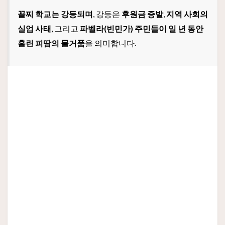
꼴찌 학교는 강등되며
, 강등은
후원금 증발
,
지역 사회의
실업 사태
, 그리고
파벨라(빈민가) 주민들이 일 년 동안
흘린 피땀의 물거품
을 의미합니다.