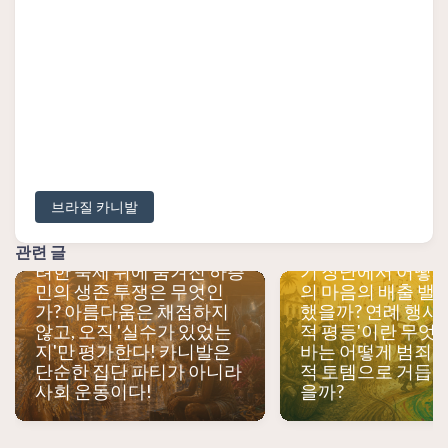
브라질 카니발
브라질 '삼바 퍼레이드'의
브라질 카니발은 왜
심사 기준은 무엇인가? 화
까? 포르투갈인의
관련 글
려한 축제 뒤에 숨겨진 하층
기 장난에서 어떻게
민의 생존 투쟁은 무엇인
의 마음의 배출 밸
가? 아름다움은 채점하지
했을까? 연례 행사인
않고, 오직 '실수가 있었는
적 평등'이란 무엇일
지'만 평가한다! 카니발은
바는 어떻게 범죄에
단순한 집단 파티가 아니라
적 토템으로 거듭날
사회 운동이다!
을까?