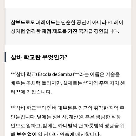
삼보드로모 퍼레이드
는 단순한 공연이 아니라 F1 레이
싱처럼
엄격한 채점 제도를 가진 국가급 경연
입니다.
삼바 학교란 무엇인가?
**‘삼바 학교(Escola de Samba)’**라는 이름은 기술을
배우는 곳처럼 들리지만, 실제로는 **‘지역 주민 자치 센
터’**에 가깝습니다.
**‘삼바 학교’**의 멤버 대부분은 인근의 취약한 지역 주
민들입니다. 낮에는 정비사, 계산원, 혹은 평범한 직장
인으로 일하고, 밤에는 카니발의 단 하룻밤의 영광을 위
해
보수 없이
일 년 내내 연습에 매진합니다.