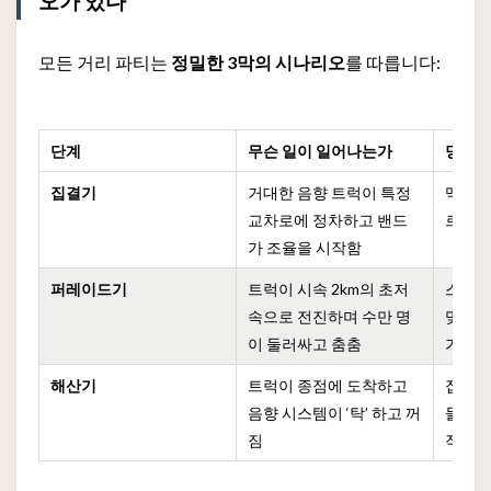
오가 있다
모든 거리 파티는
정밀한 3막의 시나리오
를 따릅니다:
단계
무슨 일이 일어나는가
당신이
집결기
거대한 음향 트럭이 특정
맥주를
교차로에 정차하고 밴드
르고,
가 조율을 시작함
퍼레이드기
트럭이 시속 2km의 초저
스마트
속으로 전진하며 수만 명
맞춰 
이 둘러싸고 춤춤
기
해산기
트럭이 종점에 도착하고
집으로
음향 시스템이 ‘탁’ 하고 꺼
들이 
짐
작함)