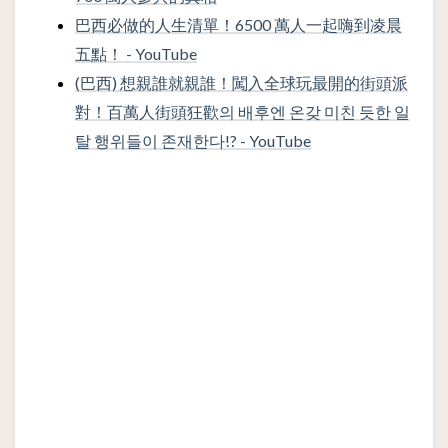
巴西必做的人生清單！6500 萬人一起嗨到凌晨
五點！ - YouTube
(巴西) 想親誰就親誰！闖入全球玩最開的街頭派
對！百萬人街頭狂歡의 배후엔 온갖 미친 듯한 일
탈 행위들이 존재한다!? - YouTube