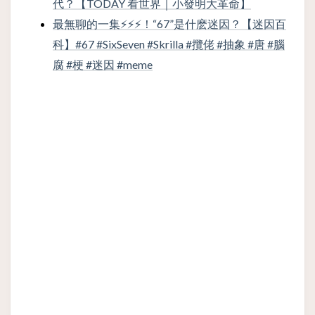
代？【TODAY 看世界｜小發明大革命】
最無聊的一集⚡⚡⚡！“67”是什麽迷因？【迷因百
科】#67 #SixSeven #Skrilla #攬佬 #抽象 #唐 #腦
腐 #梗 #迷因 #meme