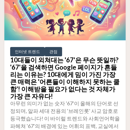
인터넷 트렌드
관점
10대들이 외쳐대는 '67'은 무슨 뜻일까?
'67'을 검색하면 Google 페이지가 흔들
리는 이유는? 10대에게 밈이 가진 가장
큰 매력은 '어른들이 이해하지 못하는 쿨
함'! 이해받을 필요가 없다는 것 자체가
가장 큰 자유다!
아무런 의미가 없는 숫자 '67'이 올해의 단어로 선
정되며, 알파 세대 전용의 '브레인롯' 사교 암호로
등극했습니다! 이 바이럴 트렌드와 사회언어학을
파헤쳐 '67'의 배경에 있는 어휘의 표백, 교실에서