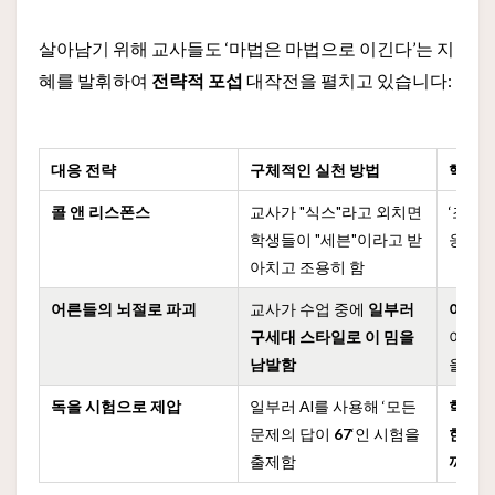
살아남기 위해 교사들도 ‘마법은 마법으로 이긴다’는 지
혜를 발휘하여
전략적 포섭
대작전을 펼치고 있습니다:
대응 전략
구체적인 실천 방법
핵심적
콜 앤 리스폰스
교사가 "식스"라고 외치면
‘조용히
학생들이 "세븐"이라고 받
응하는
아치고 조용히 함
어른들의 뇌절로 파괴
교사가 수업 중에
일부러
어른들
구세대 스타일로 이 밈을
이 가
남발함
을 지
독을 시험으로 제압
일부러 AI를 사용해 ‘모든
학생들
문제의 답이
67
‘인 시험을
한 지
출제함
끼게 