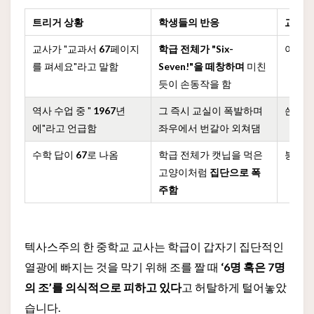
트리거 상황
학생들의 반응
교사의
교사가 "교과서
67
페이지
학급 전체가 "Six-
아연
를 펴세요"라고 말함
Seven!"을 떼창하며
미친
듯이 손동작을 함
역사 수업 중 "
1967
년
그 즉시 교실이 폭발하며
쓴웃음
에"라고 언급함
좌우에서 번갈아 외쳐댐
수학 답이
67
로 나옴
학급 전체가 캣닙을 먹은
붕괴 
고양이처럼
집단으로 폭
주함
텍사스주의 한 중학교 교사는 학급이 갑자기 집단적인
열광에 빠지는 것을 막기 위해 조를 짤 때
‘6명 혹은 7명
의 조’를 의식적으로 피하고 있다
고 허탈하게 털어놓았
습니다.