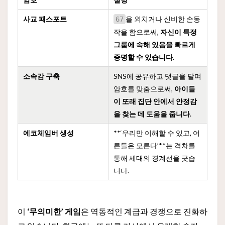
사교 패스포트
을 외치거나 신비한 손동
67
작을 함으로써,
자신이 특정
그룹에 속해 있음을 빠르게
증명할 수 있습니다
.
소속감 구축
SNS에 공유하고 댓글을 달며
암호를 맞춤으로써,
아이들
이 또래 집단 안에서 안정감
을 찾는 데 도움을 줍니다
.
에코체임버 생성
**‘우리만 이해할 수 있고, 어
른들은 모른다’**는 격차를
통해 세대의 경계선을 긋습
니다.
이
‘무의미한’ 게임
은 역동적인 계급과 경쟁으로 진화하