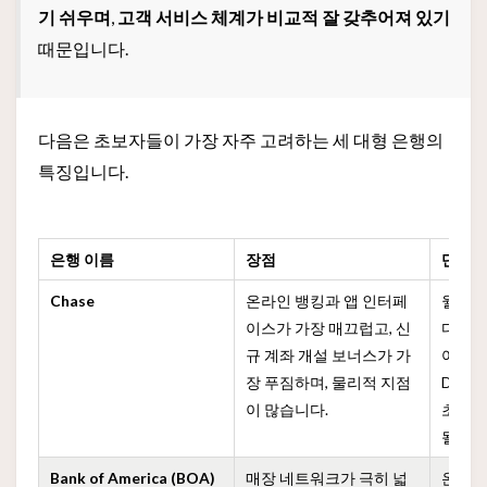
기 쉬우며
,
고객 서비스 체계가 비교적 잘 갖추어져 있기
때문입니다.
다음은 초보자들이 가장 자주 고려하는 세 대형 은행의
특징입니다.
은행 이름
장점
단점
Chase
온라인 뱅킹과 앱 인터페
월 수
이스가 가장 매끄럽고, 신
다로워
규 계좌 개설 보너스가 가
여 자동
장 푸짐하며, 물리적 지점
Depo
이 많습니다.
초기에
될 수 
Bank of America (BOA)
매장 네트워크가 극히 넓
온라인