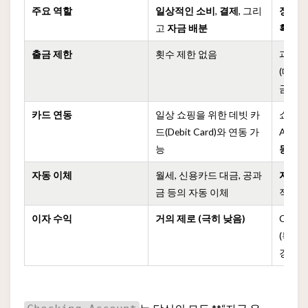
주요 역할
일상적인 소비
,
결제
, 그리
장기적
고
자금 배분
획득
,
출금 제한
횟수 제한 없음
과거 
(매월 
금)
카드 연동
일상 쇼핑을 위한 데빗 카
쇼핑을
드(Debit Card)와 연동 가
ATM
능
동 불
자동 이체
월세, 신용카드 대금, 공과
자동 
금 등의 자동 이체
적인 
이자 수익
거의 제로 (극히 낮음)
Chec
(특히
경우)