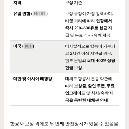
지역
보상 기준
유럽 연합 (
)
보상 규정이 가장 강력하며,
EU261
비행 거리에 따라
현장에서
즉시 250~600유로 현금 지
급
및 무료 식사/숙박 제공
미국 (
)
비자발적으로 탑승이 거부되
DOT
고 2시간 이상 지연될 경우,
편도 운임의 최대
400% 상당
현금 보상
대만 및 아시아 태평양
대체로 항공사 운송 약관에
따라
보상금, 할인 쿠폰, 무료
업그레이드
및
식사/숙박 제
공을 동반한 대체편 안내
항공사 보상 외에도 두 번째 안전장치가 있을 수 있음을