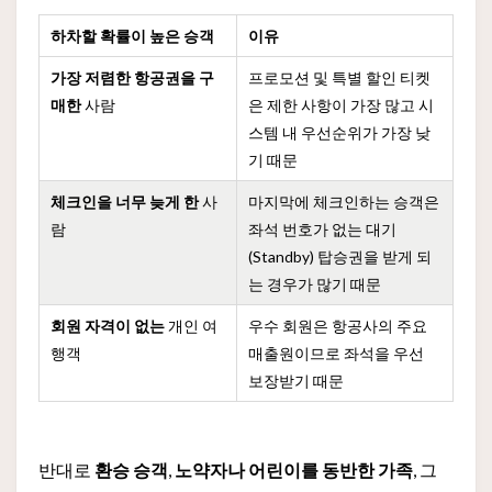
하차할 확률이 높은 승객
이유
가장 저렴한 항공권을 구
프로모션 및 특별 할인 티켓
매한
사람
은 제한 사항이 가장 많고 시
스템 내 우선순위가 가장 낮
기 때문
체크인을 너무 늦게 한
사
마지막에 체크인하는 승객은
람
좌석 번호가 없는 대기
(Standby) 탑승권을 받게 되
는 경우가 많기 때문
회원 자격이 없는
개인 여
우수 회원은 항공사의 주요
행객
매출원이므로 좌석을 우선
보장받기 때문
반대로
환승 승객
,
노약자나 어린이를 동반한 가족
, 그