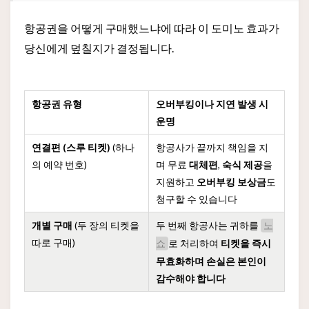
항공권을 어떻게 구매했느냐에 따라 이 도미노 효과가
당신에게 덮칠지가 결정됩니다.
항공권 유형
오버부킹이나 지연 발생 시
운명
연결편 (스루 티켓)
(하나
항공사가 끝까지 책임을 지
의 예약 번호)
며 무료
대체편
,
숙식 제공
을
지원하고
오버부킹 보상금
도
청구할 수 있습니다
개별 구매
(두 장의 티켓을
두 번째 항공사는 귀하를
노
따로 구매)
로 처리하여
티켓을 즉시
쇼
무효화하며 손실은 본인이
감수해야 합니다