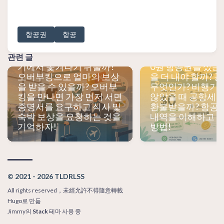
항공권
항공
오버부킹으로 탑승 거부되
면 어떻게 해야 할까? 왜 저
가 항공권이 가장 먼저 비행
관련 글
기에서 쫓겨나기 쉬울까?
0원 항공권을 샀는
오버부킹으로 얼마의 보상
을 더 내야 할까? 
을 받을 수 있을까? 오버부
무엇인가? 비행기
킹을 만나면 가장 먼저 서면
않았을 때 공항세는
증명서를 요구하고 식사 및
환불받을까? 항공
숙박 보상을 요청하는 것을
내역을 이해하고 
기억하자!
방법!
© 2021 - 2026 TLDRLSS
All rights reserved，未經允許不得隨意轉載
Hugo
로 만듦
Jimmy
의
Stack
테마 사용 중