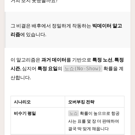
거의 보지 못했을까요?
그 비결은 배후에서 정밀하게 작동하는
빅데이터 알고
리즘
에 있습니다.
이 알고리즘은
과거 데이터
를 기반으로
특정 노선
,
특정
시즌
, 심지어
특정 요일
의
확률을 계
노쇼(No-Show)
산합니다.
시나리오
오버부킹 전략
비수기 평일
확률이 높으므로 항공
노쇼
사는 표를 몇 장 더 판매하여
결국 딱 맞게 채웁니다