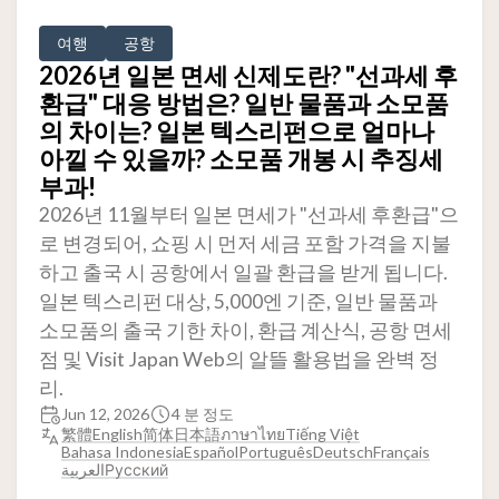
여행
공항
2026년 일본 면세 신제도란? "선과세 후
환급" 대응 방법은? 일반 물품과 소모품
의 차이는? 일본 텍스리펀으로 얼마나
아낄 수 있을까? 소모품 개봉 시 추징세
부과!
2026년 11월부터 일본 면세가 "선과세 후환급"으
로 변경되어, 쇼핑 시 먼저 세금 포함 가격을 지불
하고 출국 시 공항에서 일괄 환급을 받게 됩니다.
일본 텍스리펀 대상, 5,000엔 기준, 일반 물품과
소모품의 출국 기한 차이, 환급 계산식, 공항 면세
점 및 Visit Japan Web의 알뜰 활용법을 완벽 정
리.
Jun 12, 2026
4 분 정도
繁體
English
简体
日本語
ภาษาไทย
Tiếng Việt
Bahasa Indonesia
Español
Português
Deutsch
Français
العربية
Русский