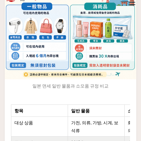
일본 면세 일반 물품과 소모품 규정 비교
항목
일반 물품
소모
대상 상품
가전, 의류, 가방, 시계, 보
화장품,
석류
의약