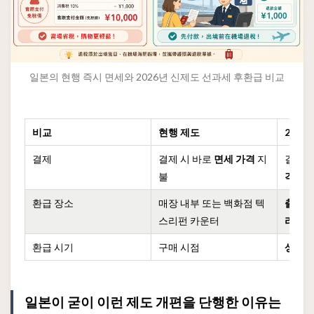
일본의 현행 즉시 면세와 2026년 신제도 선과세 후환급 비교
비교
현행 제도
2026
결제
결제 시 바로
면세 가격
지
결제 
불
격
지
환급 장소
매장 내부 또는 백화점 텍
출국 
스리펀 카운터
리
환급 시기
구매 시점
상품의
일본이 굳이 이런 제도 개편을 단행한 이유는