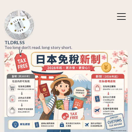
TLDRLSS
Too long don't read. long story short.