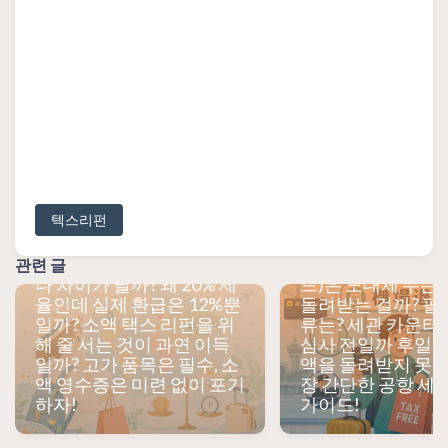
텍스리펀
국가별 택스 리펀율은 얼마
공항 세금 환급(택
관련 글
나 차이가 날까? 왜 20% 세
드)은 도대체 무슨
율인데 실제 환급은 12%뿐
돌려받는 걸까? 필
일까? 소액 택스 리펀을 위
류는? 세관 카운터
해 줄 서는 것이 과연 이득
심사 전일까 후일까?
일까? 고가 품목은 필수, 소
액을 돌려받지 못할
액 영수증은 미련 없이 포기
장 간단한 공항 세
하자!
가이드!