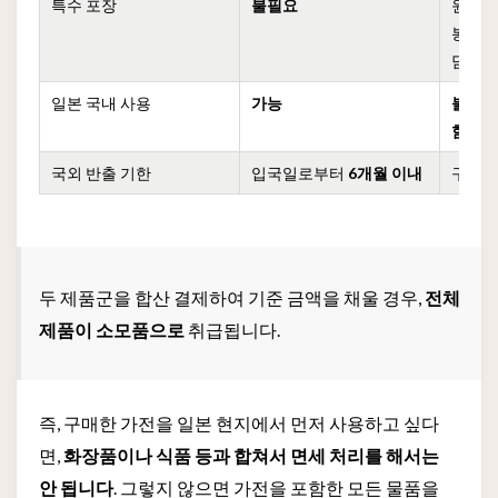
특수 포장
불필요
원칙적
봉투(투
담아야
일본 국내 사용
가능
불가능
함)
국외 반출 기한
입국일로부터
6개월 이내
구매
두 제품군을 합산 결제하여 기준 금액을 채울 경우,
전체
제품이 소모품으로
취급됩니다.
즉, 구매한 가전을 일본 현지에서 먼저 사용하고 싶다
면,
화장품이나 식품 등과 합쳐서 면세 처리를 해서는
안 됩니다
. 그렇지 않으면 가전을 포함한 모든 물품을