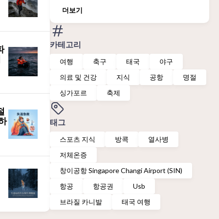
더보기
카테고리
파
체
여행
축구
태국
야구
의료 및 건강
지식
공항
명절
싱가포르
축제
절
하
태그
스포츠 지식
방콕
열사병
저체온증
창이공항 Singapore Changi Airport (SIN)
항공
항공권
Usb
브라질 카니발
태국 여행