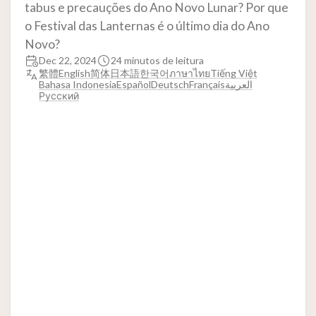
tabus e precauções do Ano Novo Lunar? Por que
o Festival das Lanternas é o último dia do Ano
Novo?
Dec 22, 2024
24 minutos de leitura
繁體
English
简体
日本語
한국어
ภาษาไทย
Tiếng Việt
Bahasa Indonesia
Español
Deutsch
Français
العربية
Русский