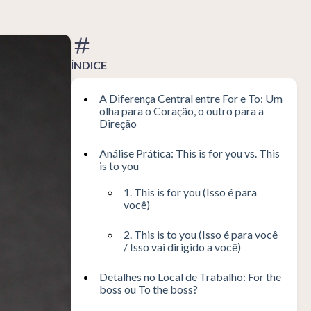
ÍNDICE
A Diferença Central entre For e To: Um
olha para o Coração, o outro para a
Direção
Análise Prática: This is for you vs. This
is to you
1. This is for you (Isso é para
você)
2. This is to you (Isso é para você
/ Isso vai dirigido a você)
Detalhes no Local de Trabalho: For the
boss ou To the boss?