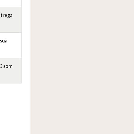
ntrega
 sua
 O som