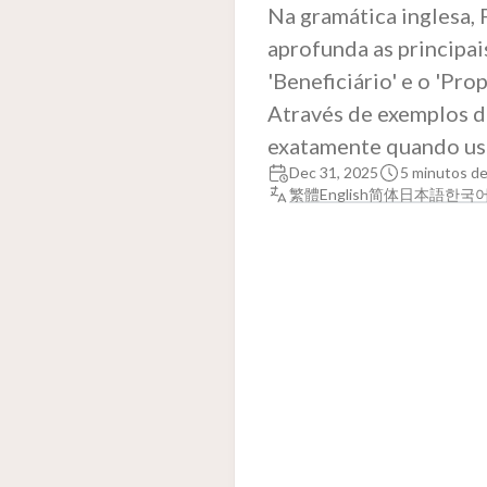
Na gramática inglesa, 
aprofunda as principai
'Beneficiário' e o 'Pro
Através de exemplos da
exatamente quando usa
Dec 31, 2025
5 minutos de
繁體
English
简体
日本語
한국