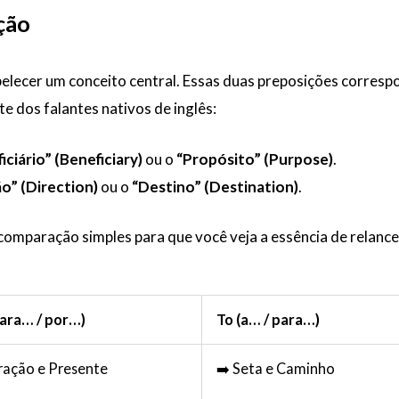
ção
elecer um conceito central. Essas duas preposições corres
e dos falantes nativos de inglês:
iciário” (Beneficiary)
ou o
“Propósito” (Purpose)
.
o” (Direction)
ou o
“Destino” (Destination)
.
omparação simples para que você veja a essência de relance
para… / por…)
To (a… / para…)
ração e Presente
➡️ Seta e Caminho