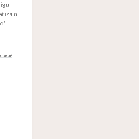
tigo
atiza o
o'.
сский