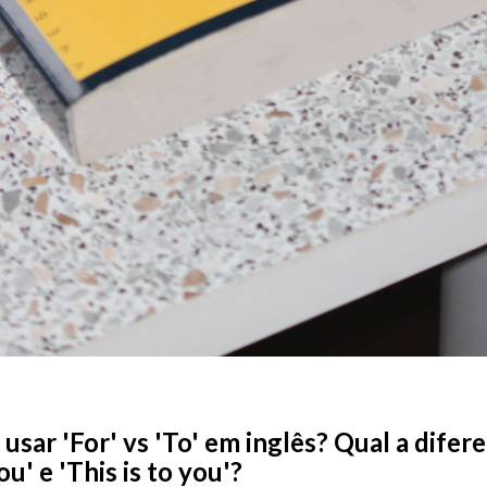
sar 'For' vs 'To' em inglês? Qual a difer
ou' e 'This is to you'?