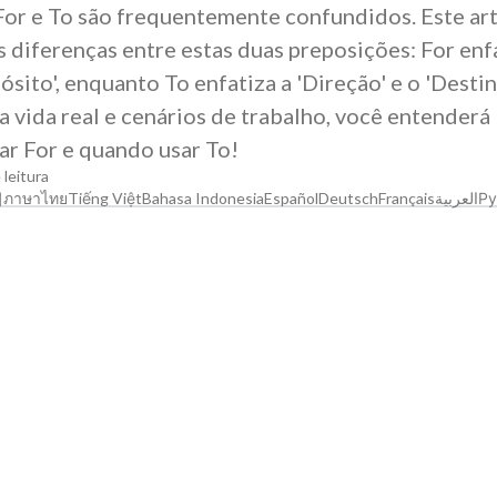
For e To são frequentemente confundidos. Este ar
s diferenças entre estas duas preposições: For enf
pósito', enquanto To enfatiza a 'Direção' e o 'Destin
 vida real e cenários de trabalho, você entenderá
r For e quando usar To!
 leitura
어
ภาษาไทย
Tiếng Việt
Bahasa Indonesia
Español
Deutsch
Français
العربية
Ру