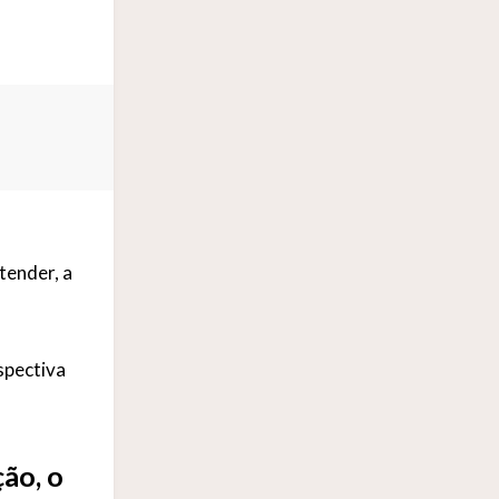
tender, a
spectiva
ão, o