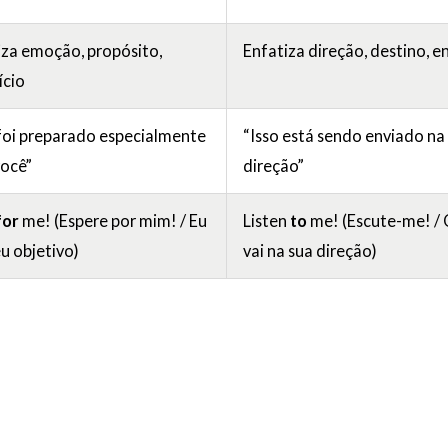
iza emoção, propósito,
Enfatiza direção, destino, e
ício
 foi preparado especialmente
“Isso está sendo enviado na
você”
direção”
for
me! (Espere por mim! / Eu
Listen
to
me! (Escute-me! /
u objetivo)
vai na sua direção)