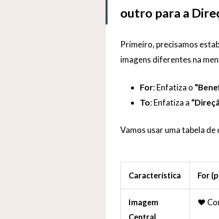
outro para a Dire
Primeiro, precisamos estab
imagens diferentes na ment
For
: Enfatiza o
“Benef
To
: Enfatiza a
“Direçã
Vamos usar uma tabela de c
Característica
For (
Imagem
❤️ Co
Central