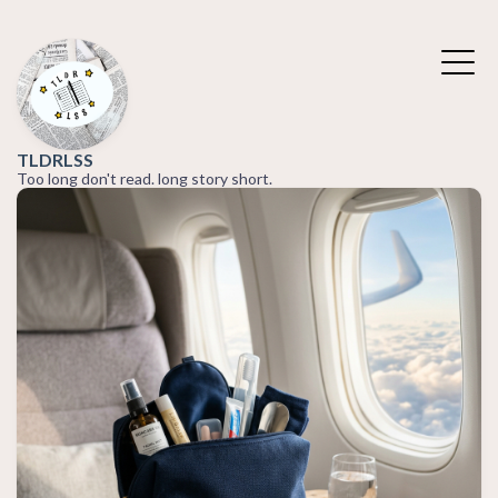
TLDRLSS
Too long don't read. long story short.