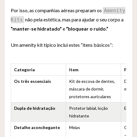
Por isso, as companhias aéreas preparam os
Amenity
não pela estética, mas para ajudar o seu corpo a
Kits
“manter-se hidratado”
e
“bloquear o ruído.”
Um amenity kit típico inclui estes “itens básicos”:
Categoria
Item
Final
Os três essenciais
Kit de escova de dentes,
Descon
máscara de dormir,
mundo 
protetores auriculares
Dupla de hidratação
Protetor labial, loção
Evitar
hidratante
Detalhe aconchegante
Meias
O piso
— colo