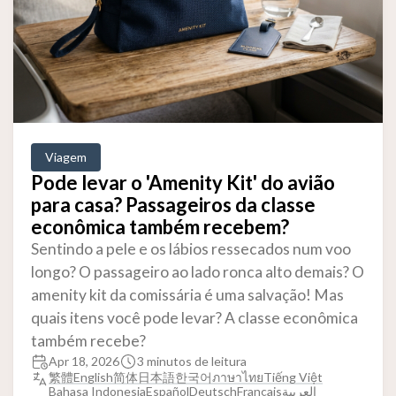
Viagem
Pode levar o 'Amenity Kit' do avião
para casa? Passageiros da classe
econômica também recebem?
Sentindo a pele e os lábios ressecados num voo
longo? O passageiro ao lado ronca alto demais? O
amenity kit da comissária é uma salvação! Mas
quais itens você pode levar? A classe econômica
também recebe?
Apr 18, 2026
3 minutos de leitura
繁體
English
简体
日本語
한국어
ภาษาไทย
Tiếng Việt
Bahasa Indonesia
Español
Deutsch
Français
العربية