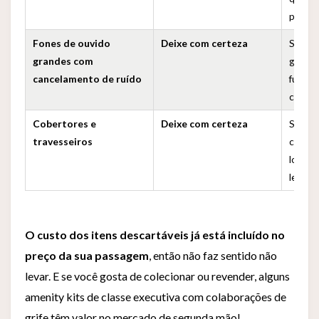
pouso
Fones de ouvido
Deixe com certeza
São at
grandes com
geralm
cancelamento de ruído
funcio
conect
Cobertores e
Deixe com certeza
São pr
travesseiros
compan
los po
legais.
O custo dos itens descartáveis já está incluído no
preço da sua passagem
, então não faz sentido não
levar. E se você gosta de colecionar ou revender, alguns
amenity kits de classe executiva com colaborações de
grife têm valor no mercado de segunda mão!