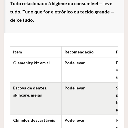
Tudo relacionado à higiene ou consumível — leve
tudo. Tudo que for eletrônico ou tecido grande —
deixe tudo.
Item
Recomendação
Por q
O amenity kit em si
Pode levar
É seu 
vindas
uma ót
Escova de dentes,
Pode levar
São it
skincare, meias
podem 
hotel 
próxim
Chinelos descartáveis
Pode levar
Perfei
quarto