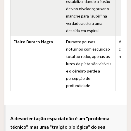
estabiliza, dando a ilusão
de voo nivelado; puxar o
manche para "subir" na
verdade acelera uma
descida em espiral
Efeito Buraco Negro
Durante pousos
Aproxi
noturnos com escuridão
colidi
total ao redor, apenas as
no sol
luzes da pista são visíveis
e o cérebro perde a
percepção de
profundidade
A desorientação espacial não é um "problema
técnico", mas uma "traição biológica" do seu