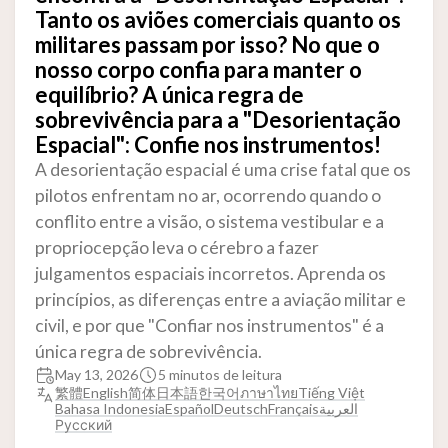
Tanto os aviões comerciais quanto os
militares passam por isso? No que o
nosso corpo confia para manter o
equilíbrio? A única regra de
sobrevivência para a "Desorientação
Espacial": Confie nos instrumentos!
A desorientação espacial é uma crise fatal que os
pilotos enfrentam no ar, ocorrendo quando o
conflito entre a visão, o sistema vestibular e a
propriocepção leva o cérebro a fazer
julgamentos espaciais incorretos. Aprenda os
princípios, as diferenças entre a aviação militar e
civil, e por que "Confiar nos instrumentos" é a
única regra de sobrevivência.
May 13, 2026
5 minutos de leitura
繁體
English
简体
日本語
한국어
ภาษาไทย
Tiếng Việt
Bahasa Indonesia
Español
Deutsch
Français
العربية
Русский