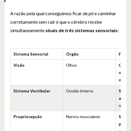
A razão pela qual conseguimos ficar de pé e caminhar
corretamente sem cair é que o cérebro recebe
simultaneamente
sinais de três sistemas sensoriais
:
Sistema Sensorial
Órgão
Funçã
Visão
Olhos
Obser
o solo
orien
Sistema Vestibular
Ouvido interno
Sentir
acele
nível d
Propriocepção
Nervos musculares
Sentir
press