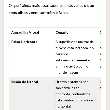
O que é ainda mais assustador é que às vezes
o que
seus olhos veem também é falso
.
Armadilha Visual
Cenário
Conse
Falso Horizonte
A superfície de um mar de
Um avi
nuvens está inclinada, e o
origi
cérebro
em vo
subconscientemente
"corri
alinha o avião com o
atitud
mar de nuvens
Ilusão do Litoral
Litorais distantes não
O pilo
são paralelos ao
de ati
horizonte, confundidos
pelo cérebro como a linha
horizontal