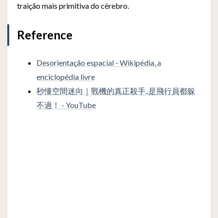
traição mais primitiva do cérebro.
Reference
Desorientação espacial - Wikipédia, a
enciclopédia livre
秒懂空間迷向｜戰機的真正殺手..是飛行員都躲
不過！ - YouTube