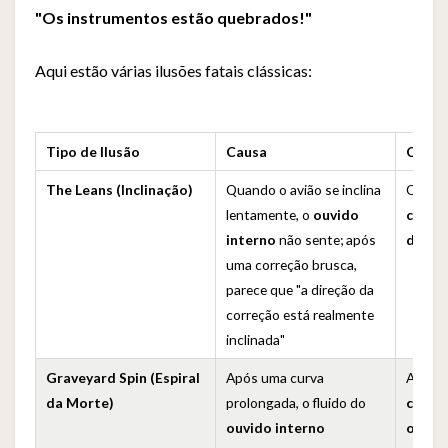
"Os instrumentos estão quebrados!"
Aqui estão várias ilusões fatais clássicas:
Tipo de Ilusão
Causa
Conse
The Leans (Inclinação)
Quando o avião se inclina
O pilo
lentamente, o
ouvido
conti
interno
não sente; após
direç
uma correção brusca,
parece que "a direção da
correção está realmente
inclinada"
Graveyard Spin (Espiral
Após uma curva
A aer
da Morte)
prolongada, o fluido do
contr
ouvido interno
o pilo