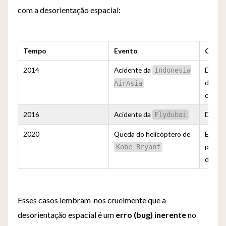
com a desorientação espacial:
Tempo
Evento
Causa
2014
Acidente da
Desori
Indonesia
do pil
AirAsia
contro
2016
Acidente da
Desori
Flydubai
2020
Queda do helicóptero de
Entrar
perder 
Kobe Bryant
desori
Esses casos lembram-nos cruelmente que a
desorientação espacial é um
erro (bug) inerente
no