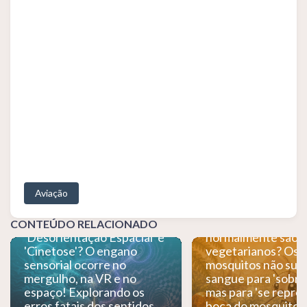
Aviação
Qual é o mecanism
sucção de sangue 
Qual a diferença entre
mosquito? Os mosq
CONTEÚDO RELACIONADO
'Desorientação Espacial' e
normalmente são
'Cinetose'? O engano
vegetarianos? Os
sensorial ocorre no
mosquitos não su
mergulho, na VR e no
sangue para 'sobrev
espaço! Explorando os
mas para 'se reprod
erros fatais dos sentidos
boca do mosquito t