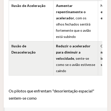
Ilusão de Aceleração
Aumentar
Na rea
repentinamente o
está 
acelerador
, com os
em vo
olhos fechados sentirá
fortemente que o avião
está subindo
Ilusão de
Reduzir o acelerador
O pilo
Desaceleração
para diminuir a
manc
velocidade
, sente-se
incor
como se o avião estivesse
subir
caindo
Os pilotos que enfrentam "desorientação espacial"
sentem-se como