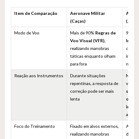
Item de Comparação
Aeronave Militar
Aviõe
(Caças)
(Jatos
Modo de Voo
Mais de 90%
Regras de
99%
R
Voo Visual (VFR)
,
Instr
realizando manobras
confia
táticas enquanto olham
instru
para fora
naveg
Reação aos Instrumentos
Durante situações
No pri
repentinas, a resposta de
vão
correção pode ser mais
subco
lenta
olhar 
instr
atitud
Foco do Treinamento
Fixado em alvos externos,
Altam
realizando manobras
de ins