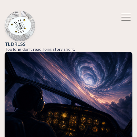
TLDRLSS
Too long don't read. long story short.