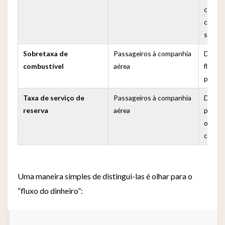
compan
cobrad
separ
Sobretaxa de
Passageiros à companhia
Direta
combustível
aérea
flutua
preço 
Taxa de serviço de
Passageiros à companhia
Direta
reserva
aérea
parte 
operac
compan
Uma maneira simples de distingui-las é olhar para o
“fluxo do dinheiro”: