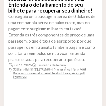
Entenda o detalhamento do seu
bilhete para recuperar seu dinheiro!
Conseguiu uma passagem aérea de 0 dólares de
uma companhia aérea de baixo custo, mas no
pagamento surgiram milhares em taxas?
Entenda os três componentes do preço de uma
passagem, o que é taxa de aeroporto, por que
passageiros em trânsito também pagam e como
solicitar o reembolso se não voar. Entenda
prazos e taxas para recuperar o que é seu.
Jun 11, 2026
5 minutos de leitura
繁體
English
简体
日本語
한국어
ภาษาไทย
Tiếng Việt
Bahasa Indonesia
Español
Deutsch
Français
العربية
Русский