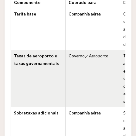
Componente
Cobrado para
Descr
Tarifa base
Companhia aérea
O preç
si, qu
aéreas
descon
durant
Taxas de aeroporto e
Governo／Aeroporto
Tarifa 
taxas governamentais
aeropo
embarq
segura
compan
as ar
seu n
Sobretaxas adicionais
Companhia aérea
Sobret
combus
aviaçã
do sis