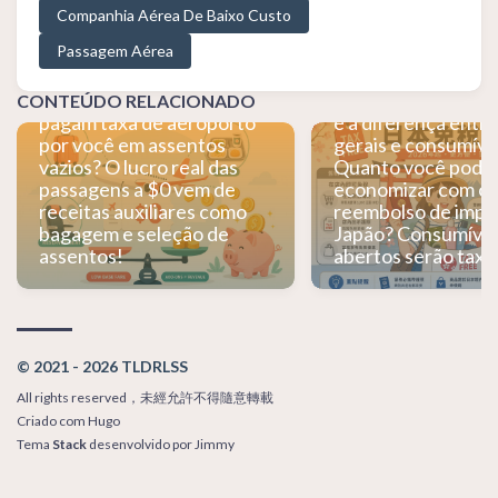
aéreas ousam vender
isenção de imposto
Companhia Aérea De Baixo Custo
passagens a $0? Como as
Japão para 2026? 
Passagem Aérea
companhias aéreas de
fazer sobre "pagar
baixo custo ganham
impostos primeiro,
dinheiro? Elas realmente
reembolsar depois
CONTEÚDO RELACIONADO
pagam taxa de aeroporto
é a diferença entr
por você em assentos
gerais e consumíve
vazios? O lucro real das
Quanto você pode
passagens a $0 vem de
economizar com o
receitas auxiliares como
reembolso de impo
bagagem e seleção de
Japão? Consumívei
assentos!
abertos serão taxa
© 2021 - 2026 TLDRLSS
All rights reserved，未經允許不得隨意轉載
Criado com
Hugo
Tema
Stack
desenvolvido por
Jimmy