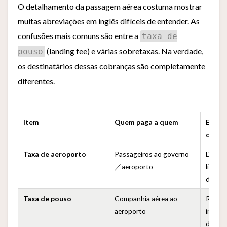
O detalhamento da passagem aérea costuma mostrar
muitas abreviações em inglês difíceis de entender. As
confusões mais comuns são entre a
taxa de
(landing fee) e várias sobretaxas. Na verdade,
pouso
os destinatários dessas cobranças são completamente
diferentes.
Item
Quem paga a quem
Está 
os pa
Taxa de aeroporto
Passageiros ao governo
Direta
／aeroporto
listad
da su
Taxa de pouso
Companhia aérea ao
Relaci
aeroporto
indire
de uso