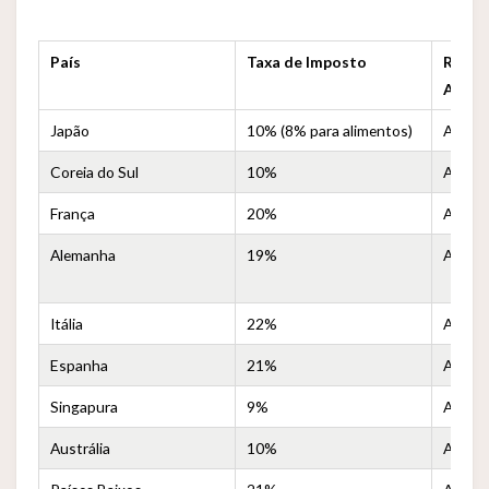
País
Taxa de Imposto
Reemb
Aprox
Japão
10% (8% para alimentos)
Aprox.
Coreia do Sul
10%
Aprox.
França
20%
Aprox
Alemanha
19%
Aprox.
Itália
22%
Aprox
Espanha
21%
Aprox
Singapura
9%
Aprox.
Austrália
10%
Aprox.