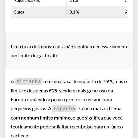
Países Baixos
21%
Aprox
Suíça
8.1%
Aprox.
Uma taxa de imposto alta não significa necessariamente
um limite de gasto alto.
A
tem uma taxa de imposto de 19%, mas o
Alemanha
limite é de apenas
€25
, sendo o mais generoso da
Europa e valendo a pena o processo mesmo para
pequenos gastos. A
é ainda mais extrema,
Espanha
com
nenhum limite mínimo
, o que significa que você
teoricamente pode solicitar reembolso para um único
cachecol.