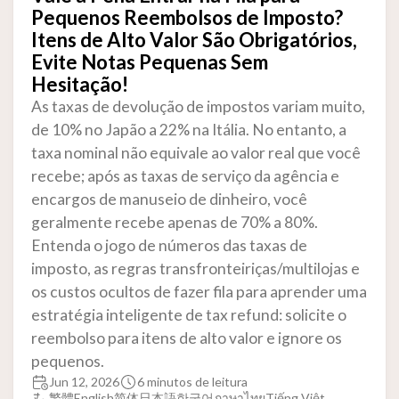
Pequenos Reembolsos de Imposto?
Itens de Alto Valor São Obrigatórios,
Evite Notas Pequenas Sem
Hesitação!
As taxas de devolução de impostos variam muito,
de 10% no Japão a 22% na Itália. No entanto, a
taxa nominal não equivale ao valor real que você
recebe; após as taxas de serviço da agência e
encargos de manuseio de dinheiro, você
geralmente recebe apenas de 70% a 80%.
Entenda o jogo de números das taxas de
imposto, as regras transfronteiriças/multilojas e
os custos ocultos de fazer fila para aprender uma
estratégia inteligente de tax refund: solicite o
reembolso para itens de alto valor e ignore os
pequenos.
Jun 12, 2026
6 minutos de leitura
繁體
English
简体
日本語
한국어
ภาษาไทย
Tiếng Việt