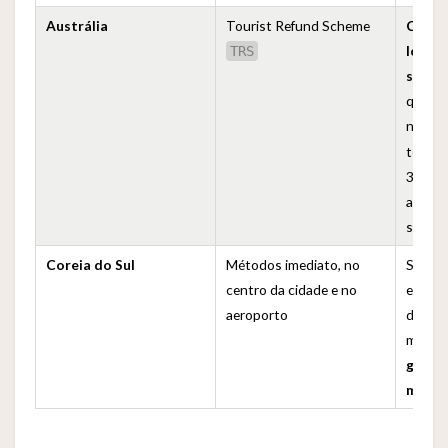
Austrália
Tourist Refund Scheme
Compr
lojas
TRS
ser c
que es
número
totali
300; d
após p
segur
Coreia do Sul
Métodos imediato, no
Se o v
centro da cidade e no
excede
aeroporto
deverá
merca
guichê
manua