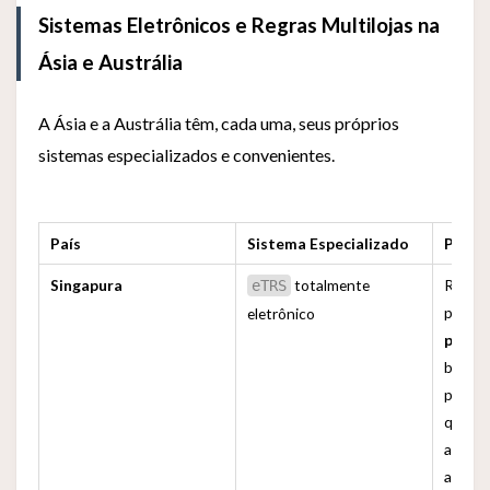
Sistemas Eletrônicos e Regras Multilojas na
Ásia e Austrália
A Ásia e a Austrália têm, cada uma, seus próprios
sistemas especializados e convenientes.
País
Sistema Especializado
Ponto
Singapura
totalmente
Recibo
eTRS
podem
eletrônico
para a
basta d
passap
quiosq
autoa
aeropo