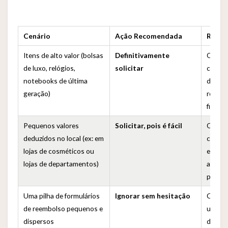
Cenário
Ação Recomendada
Razão
Itens de alto valor (bolsas
Definitivamente
O valo
de luxo, relógios,
solicitar
começ
notebooks de última
dólare
geração)
remune
fila e
Pequenos valores
Solicitar, pois é fácil
O preç
deduzidos no local (ex: em
calcul
lojas de cosméticos ou
evitand
lojas de departamentos)
aeropo
para d
Uma pilha de formulários
Ignorar sem hesitação
Cada f
de reembolso pequenos e
uma ta
dispersos
deixan