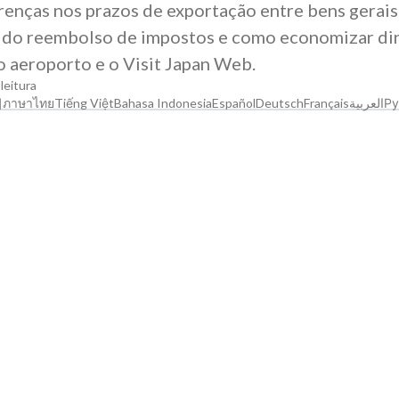
erenças nos prazos de exportação entre bens gerais
o do reembolso de impostos e como economizar di
o aeroporto e o Visit Japan Web.
leitura
어
ภาษาไทย
Tiếng Việt
Bahasa Indonesia
Español
Deutsch
Français
العربية
Ру