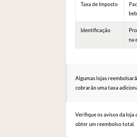
Taxa de Imposto
Pa
beb
Identificação
Pro
na 
Algumas lojas reembolsarã
cobrarão uma taxa adiciona
Verifique os avisos da loj
obter um reembolso total.