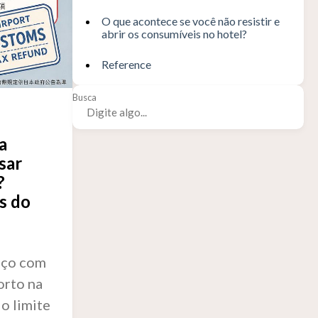
O que acontece se você não resistir e
abrir os consumíveis no hotel?
Reference
Busca
a
sar
?
s do
eço com
orto na
o limite