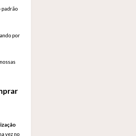
o padrão
sando por
 nossas
mprar
lização
ma vez no