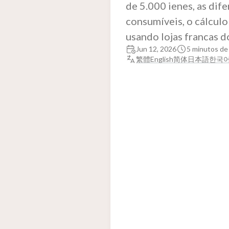
de 5.000 ienes, as dif
consumíveis, o cálcul
usando lojas francas d
Jun 12, 2026
5 minutos de 
繁體
English
简体
日本語
한국