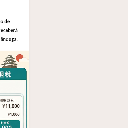
mo de
 receberá
lfândega.