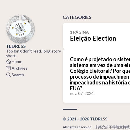
CATEGORIES
1 PÁGINA
Eleição Election
TLDRLSS
Too long don't read. long story
short.
Como é projetado o sistem
Home
sistema em vez de uma el
Archives
Colégio Eleitoral? Por qu
Search
processo de impeachment
impeachados na história d
EUA?
nov. 07, 2024
© 2021 - 2026 TLDRLSS
All rights reserved，未經允許不得隨意轉載