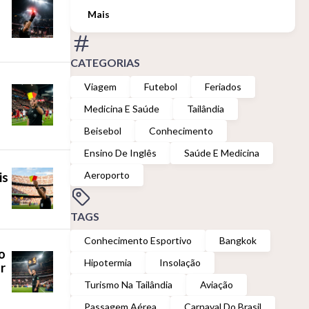
Mais
CATEGORIAS
Viagem
Futebol
Feriados
Medicina E Saúde
Tailândia
Beisebol
Conhecimento
Ensino De Inglês
Saúde E Medicina
Aeroporto
is
TAGS
Conhecimento Esportivo
Bangkok
o
Hipotermia
Insolação
r
Turismo Na Tailândia
Aviação
Passagem Aérea
Carnaval Do Brasil