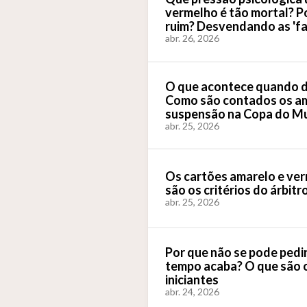
vermelho é tão mortal? P
ruim? Desvendando as 'fal
abr. 26, 2026
O que acontece quando d
Como são contados os am
suspensão na Copa do Mu
abr. 25, 2026
Os cartões amarelo e ver
são os critérios do árbitr
abr. 25, 2026
Por que não se pode pedir
tempo acaba? O que são o
iniciantes
abr. 24, 2026