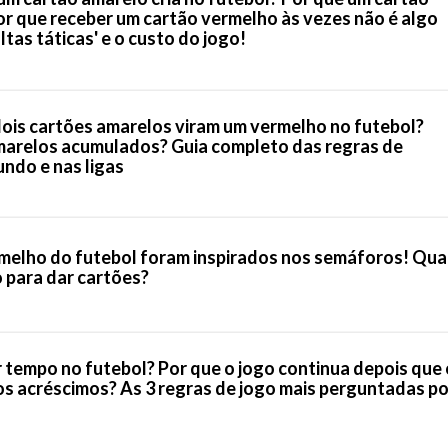
or que receber um cartão vermelho às vezes não é algo
tas táticas' e o custo do jogo!
ois cartões amarelos viram um vermelho no futebol?
arelos acumulados? Guia completo das regras de
ndo e nas ligas
melho do futebol foram inspirados nos semáforos! Qua
o para dar cartões?
 tempo no futebol? Por que o jogo continua depois que 
s acréscimos? As 3 regras de jogo mais perguntadas po