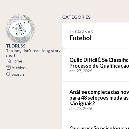
CATEGORIES
11 PÁGINAS
Futebol
TLDRLSS
Too long don't read. long story
short.
Quão Difícil É Se Classif
Home
Processo de Qualificação
Archives
abr. 27, 2026
Search
Análise completa das no
para 48 seleções muda as
são iguais?
abr. 27, 2026
Que pressão psicológica 