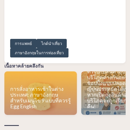
การแพทย์
ไกด์นำเที่ยว
ระบบยกเว้นภาษีให
ภาษาอังกฤษในการท่องเที่ยว
ญี่ปุ่นปี 2026 คืออะ
รับมืออย่างไรกับ "จ
ก่อน คืนเงินทีหลัง"?
เนื้อหาคล้ายคลึงกัน
ทั่วไปกับสินค้าอุป
บริโภคต่างกันอย่า
ช้อปปิ้งแบบปลอดภ
การสั่งอาหารเช้าในต่าง
ญี่ปุ่นประหยัดได้เท่
ประเทศ: ภาษาอังกฤษ
หากเปิดถุงสินค้าอ
สำหรับเมนูไข่ 9 แบบที่ควรรู้
บริโภคจะถูกเรียกเ
Egg English
คืน!