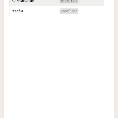
น้ำยาลบคำผิด
Wite-Out
วาสลีน
Vaseline