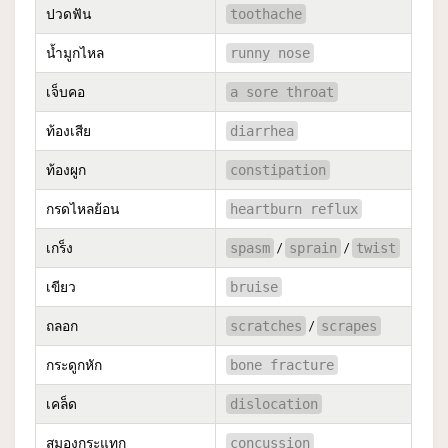
ปวดฟัน
toothache
น้ำมูกไหล
runny nose
เจ็บคอ
a sore throat
ท้องเสีย
diarrhea
ท้องผูก
constipation
กรดไหลย้อน
heartburn reflux
เกร็ง
/
/
spasm
sprain
twist
เขียว
bruise
ถลอก
/
scratches
scrapes
กระดูกหัก
bone fracture
เคล็ด
dislocation
สมองกระแทก
concussion