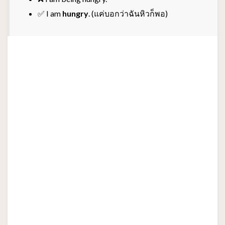
✅ I am
hungry
. (แค่บอกว่าฉันหิวก็พอ)