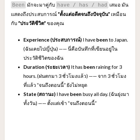
มักจะมาคู่กับ
เสมอ มัน
Been
have / has / had
แสดงถึงประสบการณ์
“ตั้งแต่อดีตจนถึงปัจจุบัน”
เหมือน
กับ
“ประวัติชีวิต”
ของคุณ
Experience (ประสบการณ์)
I have
been
to Japan.
(ฉันเคยไปญี่ปุ่น) —— นี่คือบันทึกที่เขียนอยู่ใน
ประวัติชีวิตของฉัน
Duration (ระยะเวลา)
It has
been
raining for 3
hours. (ฝนตกมา 3 ชั่วโมงแล้ว) —— จาก 3 ชั่วโมง
ที่แล้ว “จนถึงตอนนี้” ยังไม่หยุด
State (สถานะ)
I have
been
busy all day. (ฉันยุ่งมา
ทั้งวัน) —— ตั้งแต่เช้า “จนถึงตอนนี้”