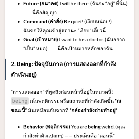
Future (อนาคต)
I will
be
there. (ฉันจะ “อยู่” ที่นั่น)
—— นี่คือสัญญา
Command (คำสั่ง)
Be
quiet! (เงียบหน่อย!) ——
ฉันขอให้คุณเข้าสู่สถานะ “เงียบ” เดี๋ยวนี้
Goal (เป้าหมาย)
I want to
be
a doctor. (ฉันอยาก
“เป็น” หมอ) —— นี่คือเป้าหมายหลักของฉัน
2. Being: ปัจจุบันกาล (การแสดงออกที่กำลัง
ดำเนินอยู่)
“การแสดงออก” ที่พูดถึงก่อนหน้านี้อยู่ในหมวดนี้!
เน้นพฤติกรรมหรือสถานะที่กำลังเกิดขึ้น
“ณ
being
ขณะนี้”
มันเหมือนกับฉากที่
“กล้องกำลังถ่ายทำอยู่”
Behavior (พฤติกรรม)
You are
being
weird. (คุณ
กำลังทำตัวแปลกๆ) —— ประเด็นคือ “ตอนนี้”