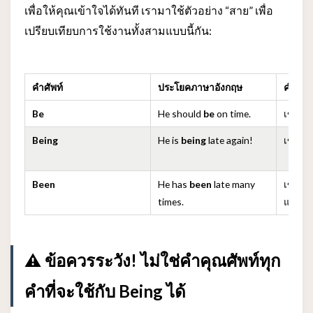
เพื่อให้คุณเข้าใจได้ทันที เรามาใช้ตัวอย่าง “สาย” เพื่อ
เปรียบเทียบการใช้งานทั้งสามแบบนี้กัน:
คำศัพท์
ประโยคภาษาอังกฤษ
คำอธิ
Be
He should
be
on time.
เขา “ค
Being
He is
being
late again!
เขา “ก
Been
He has
been
late many
เขา “เ
times.
แล้ว
⚠ ข้อควรระวัง! ไม่ใช่คำคุณศัพท์ทุก
คำที่จะใช้กับ Being ได้