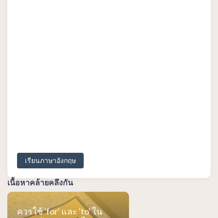
เรียนภาษาอังกฤษ
เนื้อหาคล้ายคลึงกัน
ควรใช้ 'for' และ 'to' ใน