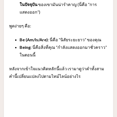
ในปัจจุบัน
ของเขามันน่ารำคาญ (นี่คือ “การ
แสดงออก”)
พูดง่ายๆ คือ:
Be (Am/Is/Are)
: นี่คือ “นิสัยระยะยาว” ของคุณ
Being
: นี่คือสิ่งที่คุณ “กำลังแสดงออกมาชั่วคราว”
ในตอนนี้
หลังจากเข้าใจแนวคิดหลักนี้แล้ว เรามาดูว่าคำทั้งสาม
คำนี้เปลี่ยนแปลงไปตามไทม์ไลน์อย่างไร