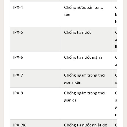
IPX-4
Chống nước bắn tung
Có thể
tóe
bắn tu
hướng
IPX-5
Chống tia nước
Có thể
áp suấ
lít/phú
IPX-6
Chống tia nước mạnh
Có thể
áp suấ
IPX-7
Chống ngâm trong thời
Có th
gian ngắn
sâu 1 
IPX-8
Chống ngâm trong thời
Có th
gian dài
sâu hơ
gian d
nhà sả
IPX-9K
Chống tia nước nhiệt độ
Có thể