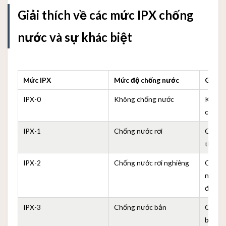
Giải thích về các mức IPX chống
nước và sự khác biệt
Mức IPX
Mức độ chống nước
Giải t
IPX-0
Không chống nước
Không 
chống
IPX-1
Chống nước rơi
Có thể
thẳng
IPX-2
Chống nước rơi nghiêng
Có thể
nghiên
độ
IPX-3
Chống nước bắn
Có thể
bắn tr