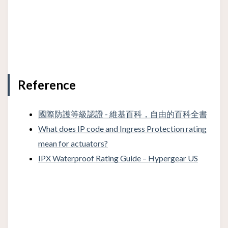
Reference
國際防護等級認證 - 維基百科，自由的百科全書
What does IP code and Ingress Protection rating
mean for actuators?
IPX Waterproof Rating Guide – Hypergear US