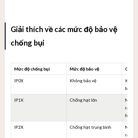
Giải thích về các mức độ bảo vệ
chống bụi
Mức độ chống bụi
Mức độ bảo vệ
Giải t
IP0X
Không bảo vệ
Không
biệt
IP1X
Chống hạt lớn
Ngăn c
rắn có
hơn 5
IP2X
Chống hạt trung bình
Ngăn c
rắn có