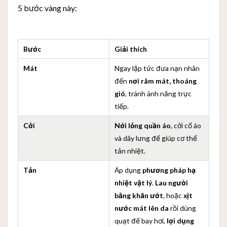
5 bước vàng này:
Bước
Giải thích
Mát
Ngay lập tức đưa nạn nhân
đến
nơi râm mát, thoáng
gió
, tránh ánh nắng trực
tiếp.
Cởi
Nới lỏng quần áo
, cởi cổ áo
và dây lưng để giúp cơ thể
tản nhiệt.
Tản
Áp dụng
phương pháp hạ
nhiệt vật lý
.
Lau người
bằng khăn ướt
, hoặc
xịt
nước mát lên da
rồi dùng
quạt để bay hơi,
lợi dụng