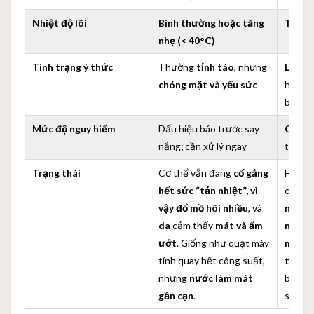
Nhiệt độ lõi
Bình thường hoặc tăng
Tăng v
nhẹ (< 40°C)
Tình trạng ý thức
Thường
tỉnh táo
, nhưng
Lú lẫn
chóng mặt và yếu sức
hướng,
bất tỉ
Mức độ nguy hiểm
Dấu hiệu báo trước say
Cực k
nắng; cần xử lý ngay
tử vo
Trạng thái
Cơ thể vẫn đang
cố gắng
Hệ thố
hết sức “tản nhiệt”, vì
cơ thể
vậy đổ mồ hôi nhiều
, và
ngừng
da
cảm thấy
mát và ẩm
nóng 
ướt
. Giống như quạt máy
một g
tính quay hết công suất,
tiết r
nhưng
nước làm mát
bị kẹt
gần cạn
.
sắp ch