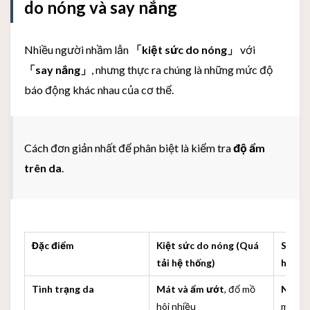
do nóng và say nắng
Nhiều người nhầm lẫn
「kiệt sức do nóng」
với
「say nắng」
, nhưng thực ra chúng là những mức độ
báo động khác nhau của cơ thể.
Cách đơn giản nhất để phân biệt là kiểm tra
độ ẩm
trên da
.
Đặc điểm
Kiệt sức do nóng (Quá
Say nắ
tải hệ thống)
hoàn 
Tình trạng da
Mát và ẩm ướt
, đổ mồ
Nóng 
hôi nhiều
mồ hôi