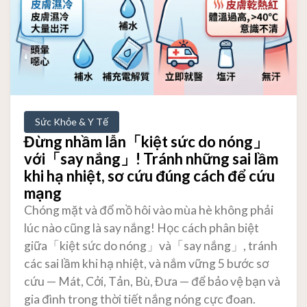
Sức Khỏe & Y Tế
Đừng nhầm lẫn「kiệt sức do nóng」
với「say nắng」! Tránh những sai lầm
khi hạ nhiệt, sơ cứu đúng cách để cứu
mạng
Chóng mặt và đổ mồ hôi vào mùa hè không phải
lúc nào cũng là say nắng! Học cách phân biệt
giữa「kiệt sức do nóng」và「say nắng」, tránh
các sai lầm khi hạ nhiệt, và nắm vững 5 bước sơ
cứu — Mát, Cởi, Tản, Bù, Đưa — để bảo vệ bạn và
gia đình trong thời tiết nắng nóng cực đoan.