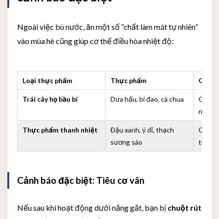
Ngoài việc bù nước, ăn một số “chất làm mát tự nhiên”
vào mùa hè cũng giúp cơ thể điều hòa nhiệt độ:
Loại thực phẩm
Thực phẩm
Giải t
Trái cây họ bầu bí
Dưa hấu, bí đao, cà chua
Giàu k
nước c
Thực phẩm thanh nhiệt
Đậu xanh, ý dĩ, thạch
Giúp l
sương sáo
thừa k
Cảnh báo đặc biệt: Tiêu cơ vân
Nếu sau khi hoạt động dưới nắng gắt, bạn bị
chuột rút