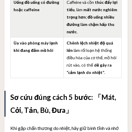
Uống đồ uống có đường
Caffeine và cồn
thúc đẩy lợi
hoặc caffeine
tiểu
, làm
mất nước nghiêm
trọng hơn
;
đồ uống nhiều
đường làm chậm hấp thu
nước
.
Ùa vào phòng máy lạnh
Chênh lệch nhiệt độ quá
khi đang đẫm mồ hôi
lớn
làm rối loạn hệ thống
điều hòa của cơ thể, mồ hôi
rút vào, có thể
dễ gây ra
“cảm lạnh do nhiệt”
.
Sơ cứu đúng cách 5 bước: 「Mát,
Cởi, Tản, Bù, Đưa」
Khi gặp chấn thương do nhiệt, hãy giữ bình tĩnh và nhớ