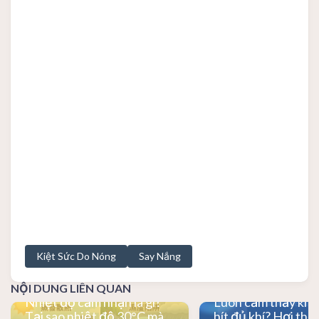
Kiệt Sức Do Nóng
Say Nắng
NỘI DUNG LIÊN QUAN
Nhiệt độ cảm nhận là gì?
Luôn cảm thấy khô
Tại sao nhiệt độ 30°C mà
hít đủ khí? Hơi thở