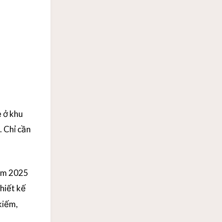
ẻ ở khu
. Chỉ cần
năm 2025
hiết kế
kiếm,