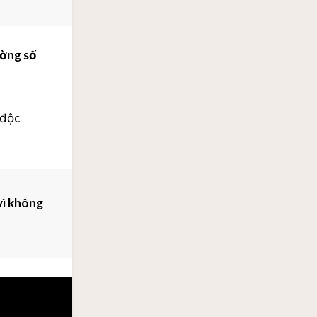
ờng số
 độc
vì không