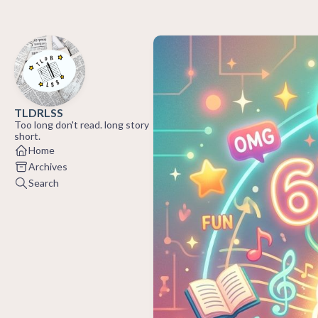
TLDRLSS
Too long don't read. long story
short.
Home
Archives
Search