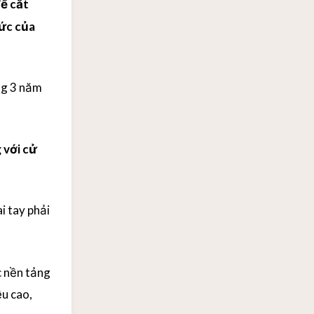
ể cắt
hức của
ng 3 năm
 với cử
ai tay phải
c nền tảng
ều cao,