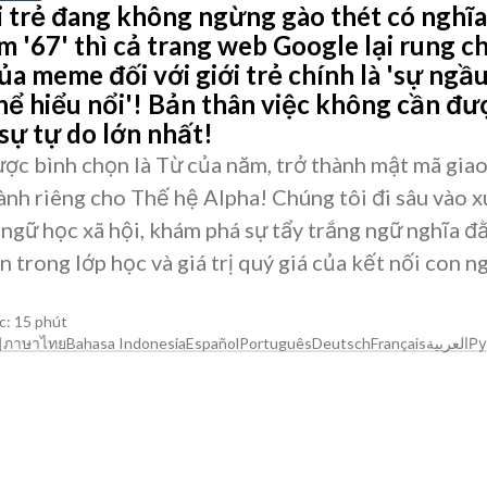
i trẻ đang không ngừng gào thét có nghĩa 
ếm '67' thì cả trang web Google lại rung 
ủa meme đối với giới trẻ chính là 'sự ngầu
hể hiểu nổi'! Bản thân việc không cần đư
 sự tự do lớn nhất!
ược bình chọn là Từ của năm, trở thành mật mã giao
ành riêng cho Thế hệ Alpha! Chúng tôi đi sâu vào 
 ngữ học xã hội, khám phá sự tẩy trắng ngữ nghĩa đ
ồn trong lớp học và giá trị quý giá của kết nối con 
c: 15 phút
어
ภาษาไทย
Bahasa Indonesia
Español
Português
Deutsch
Français
العربية
Ру