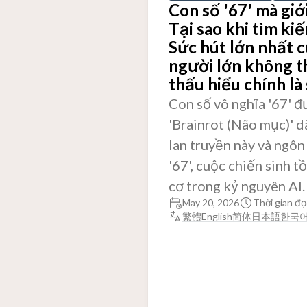
Con số '67' mà giớ
Tại sao khi tìm ki
Sức hút lớn nhất c
người lớn không t
thấu hiểu chính là
Con số vô nghĩa '67' đ
'Brainrot (Não mục)' d
lan truyền này và ngôn
'67', cuộc chiến sinh t
cơ trong kỷ nguyên AI.
May 20, 2026
Thời gian đọ
繁體
English
简体
日本語
한국