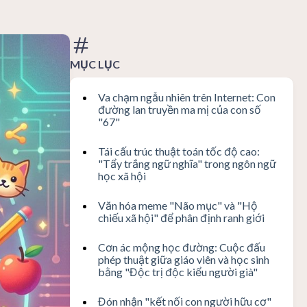
MỤC LỤC
Va chạm ngẫu nhiên trên Internet: Con
đường lan truyền ma mị của con số
"67"
Tái cấu trúc thuật toán tốc độ cao:
"Tẩy trắng ngữ nghĩa" trong ngôn ngữ
học xã hội
Văn hóa meme "Não mục" và "Hộ
chiếu xã hội" để phân định ranh giới
Cơn ác mộng học đường: Cuộc đấu
phép thuật giữa giáo viên và học sinh
bằng "Độc trị độc kiểu người già"
Đón nhận "kết nối con người hữu cơ"