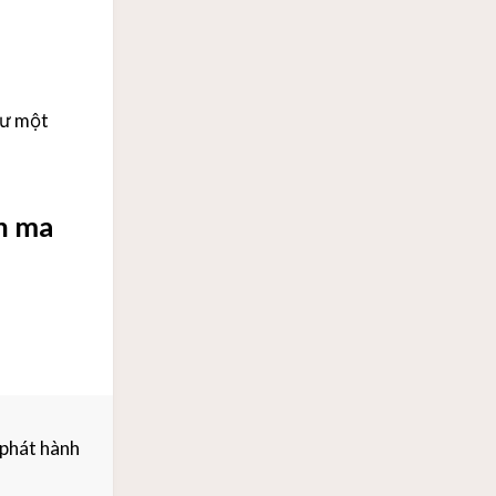
hư một
n ma
phát hành