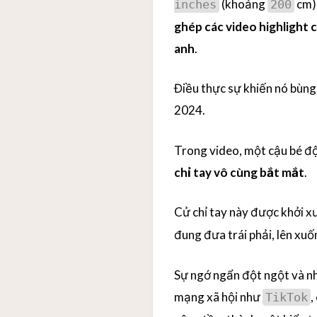
(khoảng
cm),
inches
200
ghép các video highlight 
anh
.
Điều thực sự khiến nó bùng
2024.
Trong video, một cậu bé đ
chỉ tay vô cùng bắt mắt
.
Cử chỉ tay này được khởi x
đung đưa trái phải, lên xu
Sự ngớ ngẩn đột ngột và nh
mạng xã hội như
,
TikTok