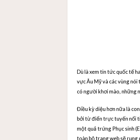
Dù là xem tin tức quốc tế h
vực Âu Mỹ và các vùng nói 
có người khơi mào, những n
Điều kỳ diệu hơn nữa là co
bởi từ điển trực tuyến nổi 
một quả trứng Phục sinh (Ea
toàn bộ trang web sẽ rung