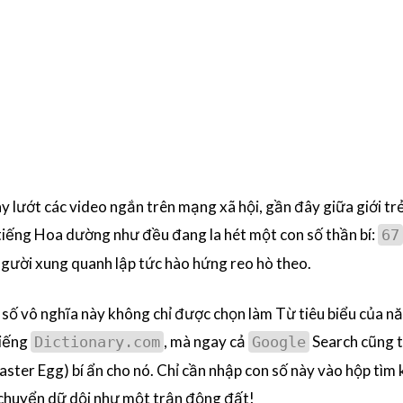
ay lướt các video ngắn trên mạng xã hội, gần đây giữa giới tr
tiếng Hoa dường như đều đang la hét một con số thần bí:
67
gười xung quanh lập tức hào hứng reo hò theo.
n số vô nghĩa này không chỉ được chọn làm Từ tiêu biểu của 
tiếng
, mà ngay cả
Search cũng t
Dictionary.com
Google
ster Egg) bí ẩn cho nó. Chỉ cần nhập con số này vào hộp tìm 
 chuyển dữ dội như một trận động đất!