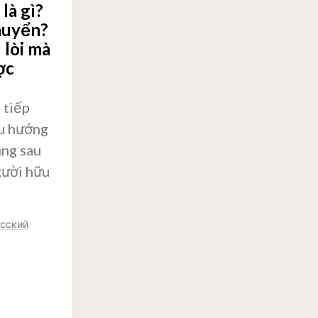
là gì?
chuyển?
 lòi mà
ợc
 tiếp
xu hướng
ằng sau
người hữu
сский