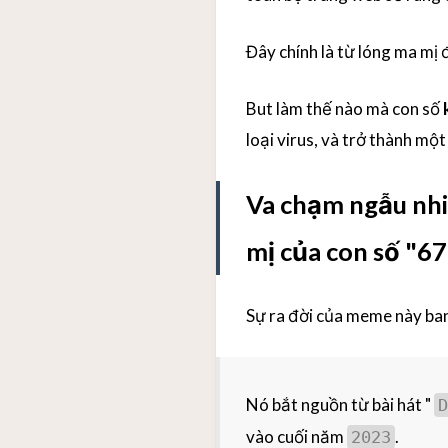
Đây chính là từ lóng ma mị 
But làm thế nào mà con số
loại virus, và trở thành m
Va chạm ngẫu nhi
mị của con số "67
Sự ra đời của meme này ban
Nó bắt nguồn từ bài hát "
D
vào cuối năm
.
2023