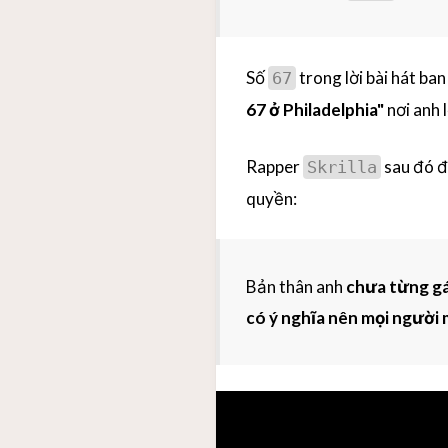
Số
trong lời bài hát ban
67
67 ở Philadelphia"
nơi anh l
Rapper
sau đó đ
Skrilla
quyền:
Bản thân anh
chưa từng gá
có ý nghĩa nên mọi người 