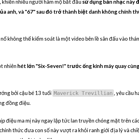
 khiến nhiều người hâm mộ bắt đầu
sử dụng bản nhạc này đ
của anh, và "67" sau đó trở thành biệt danh không chính t
 nổ không thể kiểm soát là một video bên lề sân đấu vào thá
ột nhiên
hét lớn "Six-Seven!" trước ống kính máy quay cùng
ướng bởi cậu bé 13 tuổi
, yêu cầu h
Maverick Trevillian
ống đồng điệu.
ịp điệu ma mị này ngay lập tức lan truyền chóng mặt trên cá
 chính thức đưa con số này vượt ra khỏi ranh giới địa lý và chi