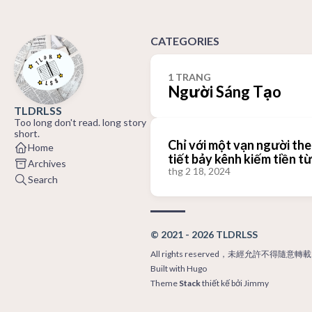
CATEGORIES
1 TRANG
Người Sáng Tạo
TLDRLSS
Too long don't read. long story
short.
Chỉ với một vạn người the
Home
tiết bảy kênh kiếm tiền t
Archives
thg 2 18, 2024
Search
© 2021 - 2026 TLDRLSS
All rights reserved，未經允許不得隨意轉載
Built with
Hugo
Theme
Stack
thiết kế bởi
Jimmy