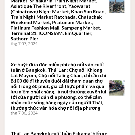
Market, Srinakarin Train Night Market,
Asiatique The Riverfront, Yaowarat
(Chinatown) Night Market, Khao San Road,
Train Night Market Ratchada, Chatuchak
Weekend Market, Pratunam Market,
Platinum Fashion Mall, Sampeng Market,
Terminal 21, ICONSIAM, EmQuartier,
Sathorn Pier
thg 7 07, 2024
Xe buýt đưa đón miễn phí chợ nổi vào cuối
tuần ở Bangkok, Thái Lan: Chợ nổi Khlong
Lat Mayom, Chợ nổi Taling Chan, chỉ cần chi
฿100 để đi thuyền đuôi dài tham quan chợ
nổi trong 60 phút, giá cả thực phẩm và quà
lưu niệm phải chăng, là nơi thường xuyên lui
tới của người dân địa phương, có thể cảm
nhận cuộc sống hàng ngày của người Thái,
thưởng thức văn hóa chợ nổi địa phương
thg 7 06, 2024
Thái Lan Bangkok cuối tuần Ekkamai bến xe