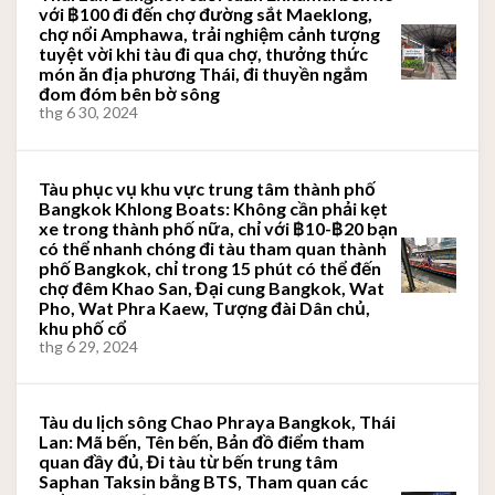
với ฿100 đi đến chợ đường sắt Maeklong,
chợ nổi Amphawa, trải nghiệm cảnh tượng
tuyệt vời khi tàu đi qua chợ, thưởng thức
món ăn địa phương Thái, đi thuyền ngắm
đom đóm bên bờ sông
thg 6 30, 2024
Tàu phục vụ khu vực trung tâm thành phố
Bangkok Khlong Boats: Không cần phải kẹt
xe trong thành phố nữa, chỉ với ฿10-฿20 bạn
có thể nhanh chóng đi tàu tham quan thành
phố Bangkok, chỉ trong 15 phút có thể đến
chợ đêm Khao San, Đại cung Bangkok, Wat
Pho, Wat Phra Kaew, Tượng đài Dân chủ,
khu phố cổ
thg 6 29, 2024
Tàu du lịch sông Chao Phraya Bangkok, Thái
Lan: Mã bến, Tên bến, Bản đồ điểm tham
quan đầy đủ, Đi tàu từ bến trung tâm
Saphan Taksin bằng BTS, Tham quan các