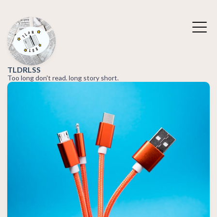
TLDRLSS
Too long don't read. long story short.