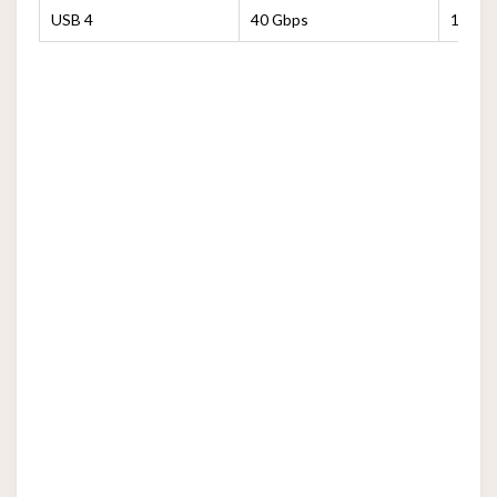
USB 4
40 Gbps
100 W