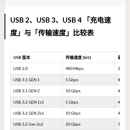
USB 2、USB 3、USB 4 「充电速
度」与「传输速度」比较表
USB 版本
传输速度 (bit)
最高
USB 2.0
480 Mbps
2.5 W
USB 3.1 GEN 1
5 Gbps
4.5 W
USB 3.1 GEN 2
10 Gbps
4.5 W
USB 3.2 GEN 1x1
5 Gbps
4.5 W
USB 3.2 GEN 2x1
10 Gbps
4.5 W
USB 3.2 Gen 2x2
20 Gbps
7.5 W