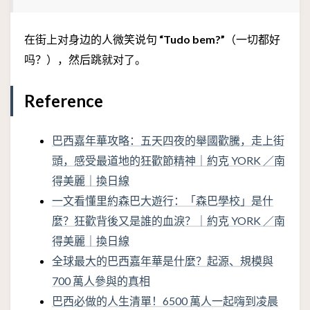
在街上对身边的人微笑说句
“Tudo bem?”
（一切都好
吗？），然后跳就对了。
Reference
巴西嘉年華攻略：五天四夜的舉國歡騰，走上街
頭，感受最道地的狂歡節精神｜約克 YORK ／南
得美麗｜換日線
一文看懂里約森巴大遊行：「森巴學校」是什
麼？狂歡背後又是誰的血淚？｜約克 YORK ／南
得美麗｜換日線
全球最大的巴西嘉年華是什麼？起源、規模與
700 萬人參與的真相
巴西必做的人生清單！6500 萬人一起嗨到凌晨