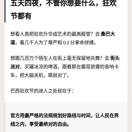
五天四夜，不管你想要什么，狂欢
节都有
想看人类把狂欢升华成艺术的最高殿堂？去
桑巴大
道
，看几千人为了尊严和 0.1 分拿命拼搏。
想跟几百万个陌生人在街上毫无保留地共舞？去
街头
派对
，买罐冰凉的啤酒，跟着那台震耳欲聋的音响卡
车，把大脑关机，跳就对了。
巴西狂欢节的迷人之处就在于：
官方用最严格的法规规划好路线与时间，让人民在界
线之内，享受最绝对的自由。