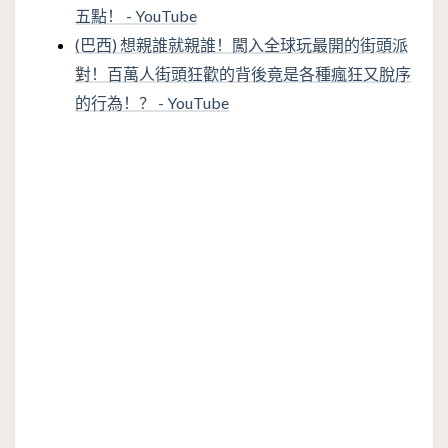
五點！ - YouTube
(巴西) 想親誰就親誰！闖入全球玩最開的街頭派
對！百萬人街頭狂歡的背後竟是各種瘋狂又脫序
的行為！？ - YouTube