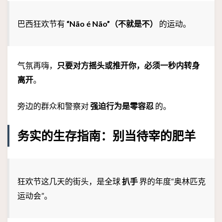
巴西狂欢节有
“Não é Não”（不就是不）
的运动。
气氛再嗨，
只要对方摇头或推开你，必须一秒内转身
离开
。
旁边的群众和警察对
强迫行为是零容忍
的。
务实的生存指南：别当待宰的肥羊
狂欢节这几天的街头，是全球
扒手
界的年度“奥林匹克
运动会”。