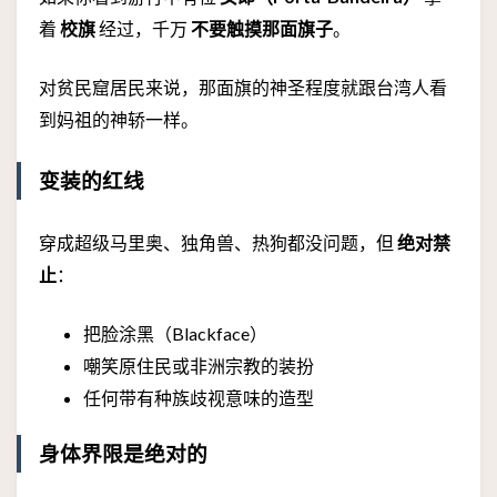
着
校旗
经过，千万
不要触摸那面旗子
。
对贫民窟居民来说，那面旗的神圣程度就跟台湾人看
到妈祖的神轿一样。
变装的红线
穿成超级马里奥、独角兽、热狗都没问题，但
绝对禁
止
：
把脸涂黑（Blackface）
嘲笑原住民或非洲宗教的装扮
任何带有种族歧视意味的造型
身体界限是绝对的