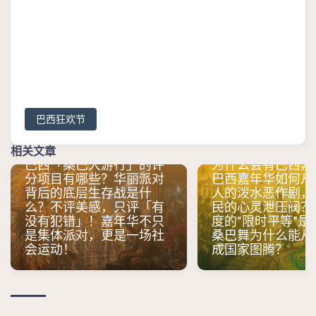
巴西狂欢节
相关文章
巴西「桑巴大游行」的评
为什么会有巴西嘉
分项目有哪些？华丽派对
巴西嘉年华如何从
背后的底层生存战是什
人的泼水恶作剧，
么？不评美感，只评「有
民的心灵泄压阀？
没有犯错」！嘉年华不只
度的“限时平等”是
是集体派对，更是一场社
桑巴舞为什么能从
会运动！
成国家图腾？