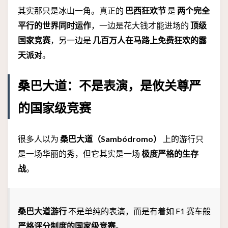
其实那只是冰山一角。真正的
巴西狂欢节
是
两个完全
平行的世界同时运作
，一边是花大钱才能进场的
顶级
国家竞赛
，另一边是
几百万人在马路上免费狂欢的露
天派对
。
桑巴大道：不是表演，是攸关尊严
的国家级竞赛
很多人以为
桑巴大道（Sambódromo）
上的游行只
是一场华丽的秀，但它其实是一场
极度严格的生存
战
。
桑巴大道游行
不是单纯的表演，而是有着如 F1 赛车般
严格评分制度的国家级竞赛
。