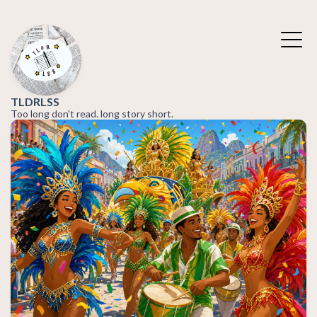
TLDRLSS
Too long don't read. long story short.