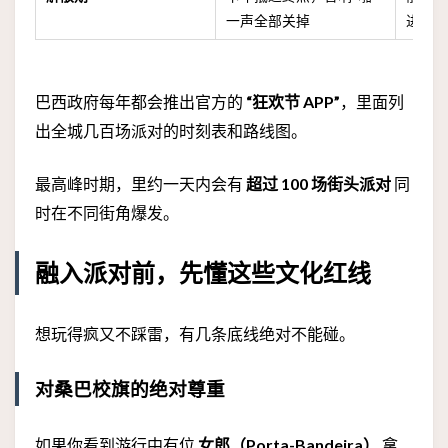
一声全部关掉
进场
巴西政府每年都会推出官方的
“狂欢节 APP”
，里面列
出全城几百场派对的时刻表和路线图。
最高峰时期，里约一天内会有
超过 100 场街头派对
同
时在不同街角爆发。
融入派对前，先懂这些文化红线
想玩得疯又不踩雷，有几条底线绝对不能碰。
对桑巴校旗的绝对尊重
如果你看到游行中有位
女郎（Porta-Bandeira）
拿