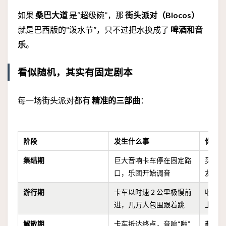
如果
桑巴大道
是“超级碗”，那
街头派对（Blocos）
就是巴西版的“泼水节”，只不过把水换成了
啤酒和音
乐
。
看似随机，其实有固定剧本
每一场街头派对都有
精准的三部曲
：
阶段
发生什么事
你该
集结期
巨大音响卡车停在固定路
买杯
口，乐团开始调音
友集
游行期
卡车以时速 2 公里极慢前
收起
进，几万人包围跟着跳
上下
解散期
卡车抵达终点，音响“啪”
散场