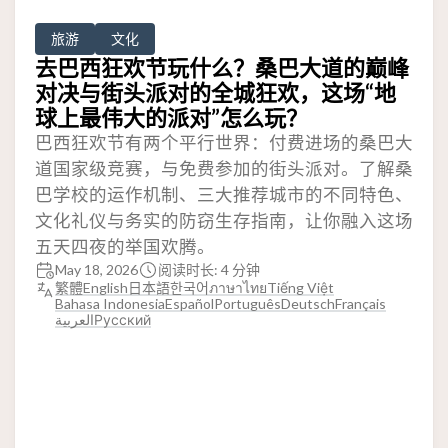
旅游
文化
去巴西狂欢节玩什么？桑巴大道的巅峰
对决与街头派对的全城狂欢，这场“地
球上最伟大的派对”怎么玩？
巴西狂欢节有两个平行世界：付费进场的桑巴大
道国家级竞赛，与免费参加的街头派对。了解桑
巴学校的运作机制、三大推荐城市的不同特色、
文化礼仪与务实的防窃生存指南，让你融入这场
五天四夜的举国欢腾。
May 18, 2026
阅读时长: 4 分钟
繁體
English
日本語
한국어
ภาษาไทย
Tiếng Việt
Bahasa Indonesia
Español
Português
Deutsch
Français
العربية
Русский