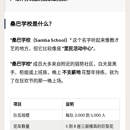
桑巴学校是什么？
“桑巴学校（Samba School）”
这个名字听起来像教才
艺的地方，但它比较像是
“里民活动中心”
。
“桑巴学校”
成员大多来自附近的弱势社区，白天是黑
手、柜姐或上班族，晚上
不支薪地
花整年排练，就为
了在狂欢节的那一晚上场。
项目
说明
队伍规模
每队 3,000 到 5,000 人
花车数量
5 到 8 座三层楼高的巨型花