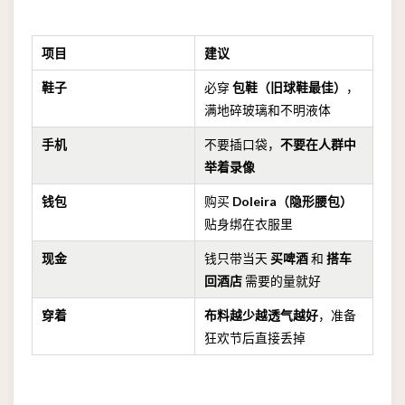
项目
建议
鞋子
必穿
包鞋（旧球鞋最佳）
，
满地碎玻璃和不明液体
手机
不要插口袋，
不要在人群中
举着录像
钱包
购买
Doleira（隐形腰包）
贴身绑在衣服里
现金
钱只带当天
买啤酒
和
搭车
回酒店
需要的量就好
穿着
布料越少越透气越好
，准备
狂欢节后直接丢掉