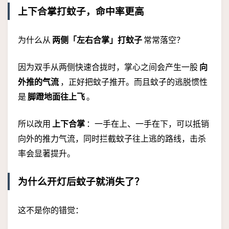
上下合掌打蚊子，命中率更高
为什么从
两侧「左右合掌」打蚊子
常常落空？
因为双手从两侧快速合拢时，掌心之间会产生一股
向
外推的气流
，正好把蚊子推开。而且蚊子的逃脱惯性
是
脚蹬地面往上飞
。
所以改用
上下合掌
：一手在上、一手在下，可以抵销
向外的推力气流，同时拦截蚊子往上逃的路线，击杀
率会显著提升。
为什么开灯后蚊子就消失了？
这不是你的错觉：