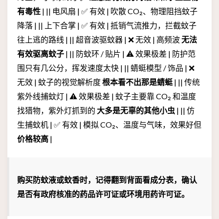
有毒性
| || 电风扇 | ✅ 有效 | 吹散 CO₂、物理阻挡蚊子
降落 | || 上下合掌 | ✅ 有效 | 抵销气流推力，拦截蚊子
往上逃的路线 | || 超音波驱蚊器 | ❌ 无效 | 高频波
无法
有效驱离蚊子
| || 防蚊环 / 贴片 | ⚠️ 效果极差 | 防护范
围只有几公分，挥发速度太快 | || 蜻蜓模型 / 饰品 | ❌
无效 | 蚊子的视觉解析度
根本看不出那是蜻蜓
| || 传统
紫外线捕蚊灯 | ⚠️ 效果极差 | 蚊子主要靠 CO₂ 和温度
找猎物，紫外灯抓到的
大多是无辜的其他小虫
| || 仿
生捕蚊机 | ✅ 有效 | 模拟 CO₂、温度与气味，效果好但
价格较高
|
购买防蚊液或蚊香时，记得翻到背面看成分表，确认
是否有政府核准的药品许可证或环境用药许可证。