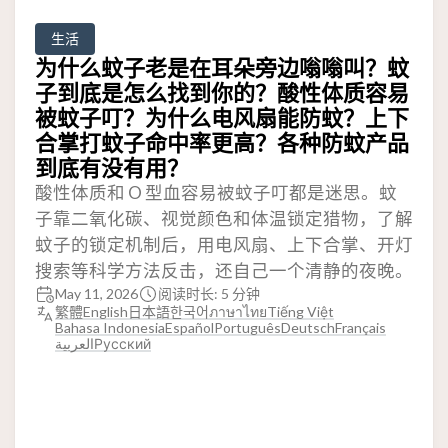
生活
为什么蚊子老是在耳朵旁边嗡嗡叫？蚊
子到底是怎么找到你的？酸性体质容易
被蚊子叮？为什么电风扇能防蚊？上下
合掌打蚊子命中率更高？各种防蚊产品
到底有没有用？
酸性体质和 O 型血容易被蚊子叮都是迷思。蚊
子靠二氧化碳、视觉颜色和体温锁定猎物，了解
蚊子的锁定机制后，用电风扇、上下合掌、开灯
搜索等科学方法反击，还自己一个清静的夜晚。
May 11, 2026
阅读时长: 5 分钟
繁體
English
日本語
한국어
ภาษาไทย
Tiếng Việt
Bahasa Indonesia
Español
Português
Deutsch
Français
العربية
Русский