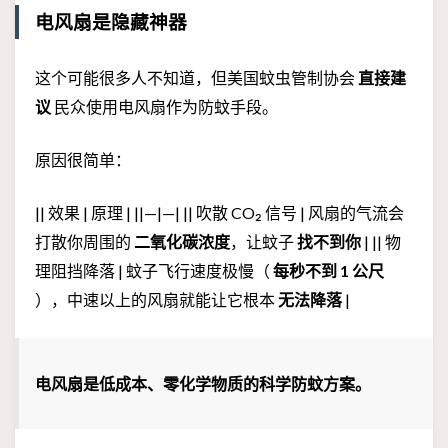
电风扇是隐藏神器
这个可能很多人不知道，但美国蚊虫管制协会
直接建
议
民众使用电风扇作为防蚊手段。
原因很简单：
|| 效果 | 原理 | ||—|—| || 吹散 CO₂ 信号 | 风扇的气流会
打散你周围的
二氧化碳浓度
，让蚊子
找不到你
| || 物
理阻挡降落 | 蚊子飞行速度极慢（
每秒不到 1 公尺
），中速以上的风扇就能让它根本
无法降落
|
电风扇是低成本、零化学物质的科学防蚊方案。