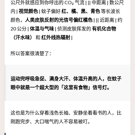
公尺外就感应到你呼出的 CO₂ 气流 | || 中距离 | 数公尺
内 |
视觉颜色
| 蚊子偏好
红、橘、黑、青色
等长波长
颜色，
人类皮肤反射的光信号偏红橘色
| || 近距离 | 约
20 公分 |
体温与气味
| 侦测皮肤挥发的
有机化合物
（汗水味）
和
红外线热辐射
|
所以答案很清楚了：
运动完呼吸急促、满身大汗、体温升高的人，在蚊子
眼中就是一个超大型的「这里有食物」信号灯。
这也是为什么穿着浅色长袖、安静坐着看书的人，比
刚跑完步、大口喘气的人不容易被叮。