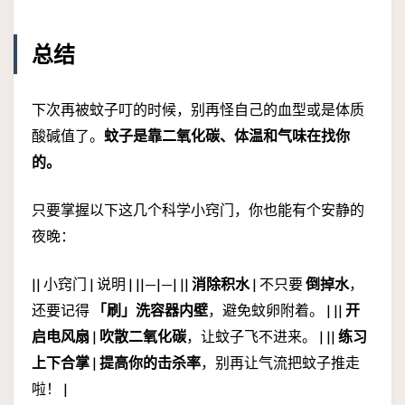
总结
下次再被蚊子叮的时候，别再怪自己的血型或是体质
酸碱值了。
蚊子是靠二氧化碳、体温和气味在找你
的。
只要掌握以下这几个科学小窍门，你也能有个安静的
夜晚：
|| 小窍门 | 说明 | ||—|—| ||
消除积水
| 不只要
倒掉水
，
还要记得
「刷」洗容器内壁
，避免蚊卵附着。 | ||
开
启电风扇
|
吹散二氧化碳
，让蚊子飞不进来。 | ||
练习
上下合掌
|
提高你的击杀率
，别再让气流把蚊子推走
啦！ |