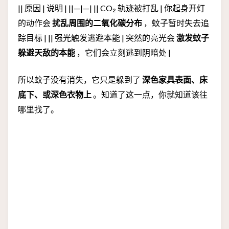
|| 原因 | 说明 | ||—|—| || CO₂ 轨迹被打乱 | 你起身开灯
的动作会
扰乱周围的二氧化碳分布
，蚊子暂时失去追
踪目标 | || 强光触发逃避本能 | 突然的亮光会
激发蚊子
躲避天敌的本能
，它们会立刻逃到阴暗处 |
所以蚊子没有消失，它只是躲到了
深色家具表面、床
底下、或深色衣物上
。知道了这一点，你就知道该往
哪里找了。