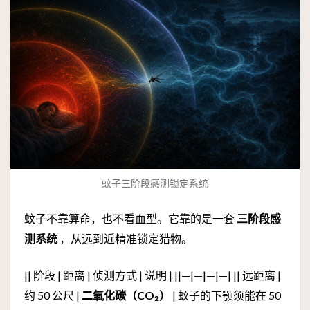
蚊子三阶段感测锁定系统
蚊子不靠算命，也不看血型。它靠的是一套
三阶段感
测系统
，从远到近精准锁定猎物。
|| 阶段 | 距离 | 侦测方式 | 说明 | ||—|—|—|—| || 远距离 |
约 50 公尺 |
二氧化碳（CO₂）
| 蚊子的下颚须能在 50