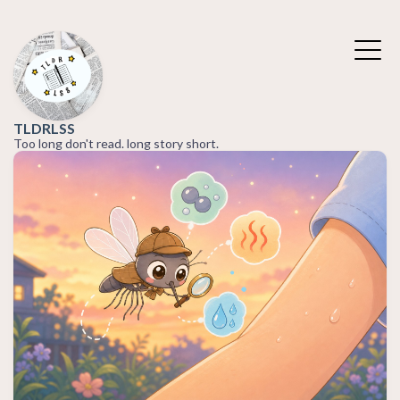
TLDRLSS
Too long don't read. long story short.