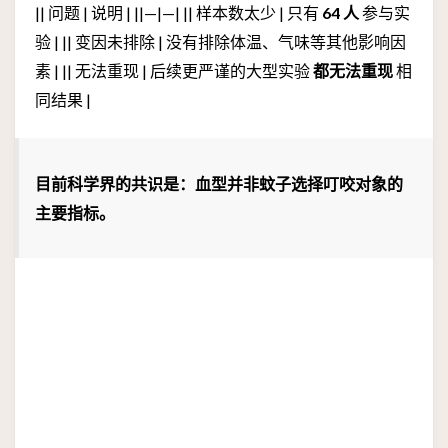
|| 问题 | 说明 | ||—|—| || 样本数太少 | 只有
64 人
参与实
验 | || 变因未排除 | 没有排除体温、气味等其他影响因
素 | || 无法重现 | 后续更严谨的大型实验
都无法重现
相
同结果 |
目前科学界的共识是：血型并非蚊子选择叮咬对象的
主要指标。