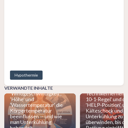
Warum ist das Mee
kalt? Wasser leite
25-mal schneller al
Die Krise der
Hypothermie
Unterkühlung im 
Wer stiehlt deinem Körper
entschlüsseln und 
die Wärme? Wie
überlebenswichti
VERWANDTE INHALTE
'Windgeschwindigkeit',
Techniken lernen: D
'Höhe' und
10-1-Regel' und di
'Wassertemperatur' die
'HELP-Position', u
Körpertemperatur
Kälteschock und
beeinflussen — und wie
Unterkühlung zu
man Unterkühlung
überwinden, bis di
behandelt
Rettung eintrifft!