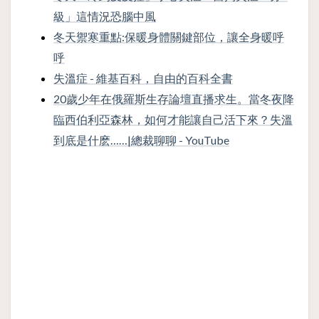
級」這情況恐腦中風
冬天禦寒重點:保暖身體關鍵部位，讓全身暖呼
呼
失溫症 - 維基百科，自由的百科全書
20歲少年在俄羅斯生存論壇直播求生。當冬夜降
臨西伯利亞森林，如何才能讓自己活下來？失溫
到底是什麽……|總裁聊聊 - YouTube