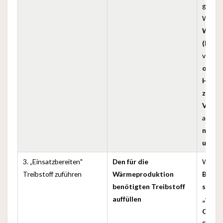
golden
Wärme
Wärme
(Hals,
verwe
oder 
Handt
zur
Verbr
an die
niema
und F
3. „Einsatzbereiten"
Den für die
Wenn 
Treibstoff zuführen
Wärmeproduktion
Bewus
benötigten Treibstoff
schlu
auffüllen
„warm
Geträ