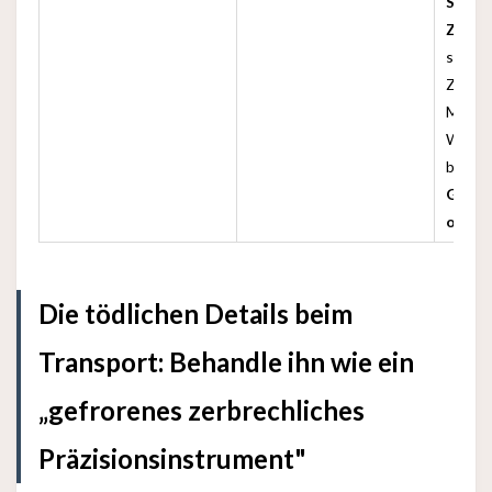
Schok
Zucke
schnel
Zucker
Muskel
Wärmep
benöti
Geträ
oder K
Die tödlichen Details beim
Transport: Behandle ihn wie ein
„gefrorenes zerbrechliches
Präzisionsinstrument"