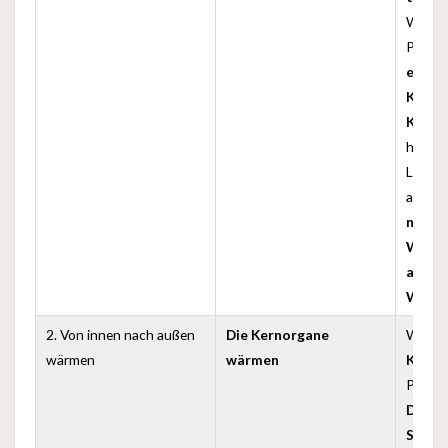
Wenn d
Patien
entfer
Kleid
Körpe
höchst
Leben
andern
nachf
Wärm
aufgr
Wasse
2. Von innen nach außen
Die Kernorgane
Wechs
wärmen
wärmen
Kleid
Patien
Decke
Schla