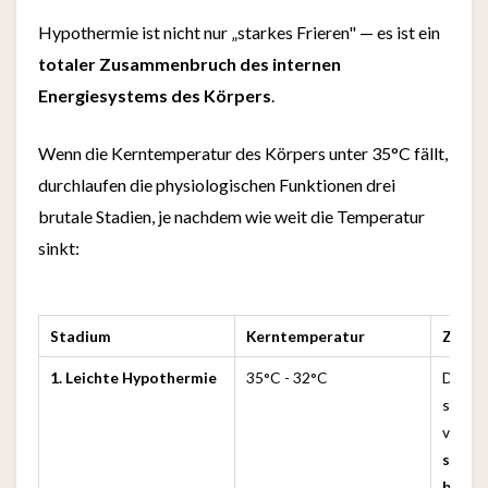
Hypothermie ist nicht nur „starkes Frieren" — es ist ein
totaler Zusammenbruch des internen
Energiesystems des Körpers
.
Wenn die Kerntemperatur des Körpers unter 35°C fällt,
durchlaufen die physiologischen Funktionen drei
brutale Stadien, je nachdem wie weit die Temperatur
sinkt:
Stadium
Kerntemperatur
Zusta
1. Leichte Hypothermie
35°C - 32°C
Der K
stark
versuc
schli
bewah