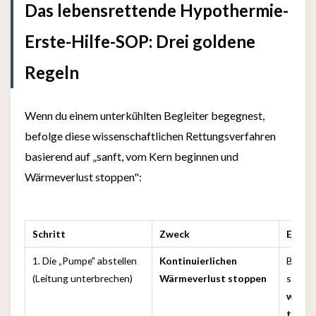
Das lebensrettende Hypothermie-
Erste-Hilfe-SOP: Drei goldene
Regeln
Wenn du einem unterkühlten Begleiter begegnest,
befolge diese wissenschaftlichen Rettungsverfahren
basierend auf „sanft, vom Kern beginnen und
Wärmeverlust stoppen":
Schritt
Zweck
Erklä
1. Die „Pumpe" abstellen
Kontinuierlichen
Bringe
(Leitung unterbrechen)
Wärmeverlust stoppen
sofort 
windg
trock