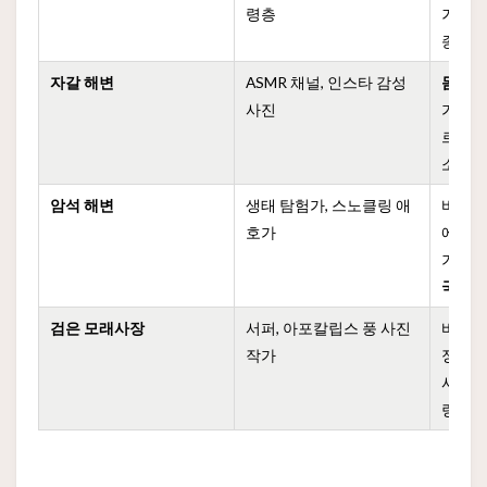
령층
거나 
종일 
자갈 해변
ASMR 채널, 인스타 감성
몸에 
사진
가 밀려
르는 
소음
암석 해변
생태 탐험가, 스노클링 애
바닷물
호가
에 게,
기가 
국
검은 모래사장
서퍼, 아포칼립스 풍 사진
바람이
작가
정적이
사진은
랑함