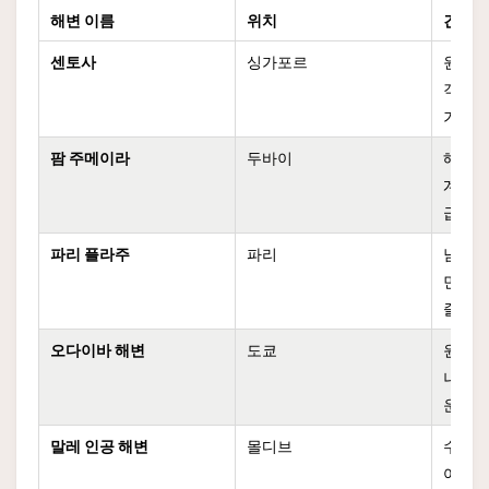
해변 이름
위치
건설 
센토사
싱가포르
원래 
객의 
기 위
팜 주메이라
두바이
해안선
계 부
급 주
파리 플라주
파리
남프랑
민들도
즐기도
오다이바 해변
도쿄
원래 
나, 
운반해
말레 인공 해변
몰디브
수도가
여 주