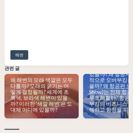
해변
항공권을 사면 항상
관련 글
있을까? 왜 항공사
왜 해변의 모래 색깔은 모두
적으로 오버부킹을 
다를까? 모래의 굵기는 어
을까? 왜 항공편 노쇼
떻게 결정될까? 세계에 초
Show)는 전체 항
록색, 보라색 해변이 있을
무효화할까? 항공
까? 이러한 '색깔 해변'은 도
부킹의 비즈니스 논
대체 어디에 있을까?
해하고 함정을 피하